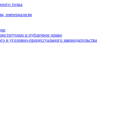
вного толка
зм, империализм
ции
Конституцию и публичное право
о и уголовно-процессуального законодательства