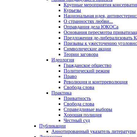
Крупные мероприятия консервати
Курьезы
Национальная идея, антивестерни
О странностях любви...
Оправдания дела ЮКОСа
Основания пересмотра приватиза
Предложения де-либерализовать 
Призывы к ужесточению уголовног
Символические акции
Теории заговора
Идеология
Гражданское общество
Политический режим
Право
Революция и контрреволюция
Свобода слова
Практика
Приватность
Свобода слова
Справедливые выборы
Хорошая полиция
Честный суд
Публикации
Аннотированный указатель литературы
Дискуссии