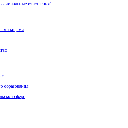
фессиональные отношения"
мыми кодами
ство
ве
го образования
льской сфере