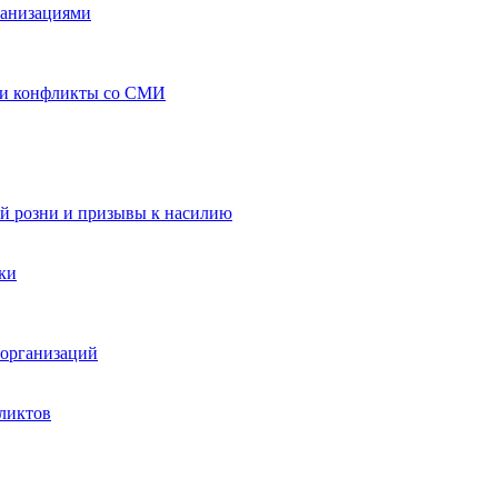
ганизациями
 и конфликты со СМИ
й розни и призывы к насилию
ки
организаций
ликтов