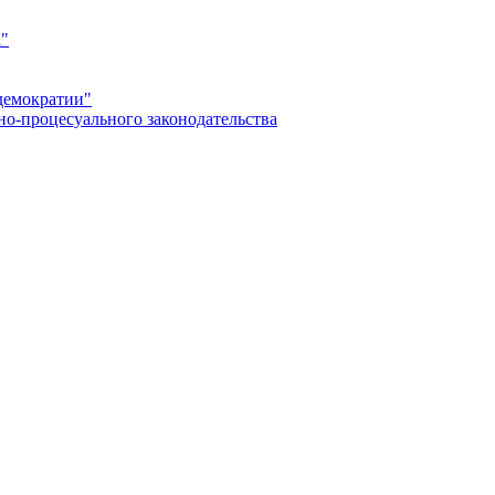
а"
демократии"
но-процесуального законодательства