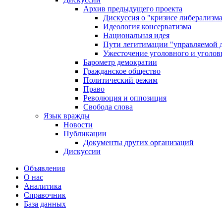
Архив предыдущего проекта
Дискуссия о "кризисе либерализм
Идеология консерватизма
Национальная идея
Пути легитимации "управляемой 
Ужесточение уголовного и уголов
Барометр демократии
Гражданское общество
Политический режим
Право
Революция и оппозиция
Свобода слова
Язык вражды
Новости
Публикации
Документы других организаций
Дискуссии
Объявления
О нас
Аналитика
Справочник
База данных