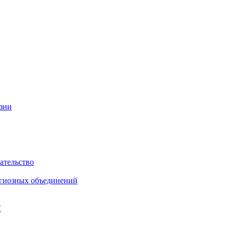
изни
ательство
игиозных объединений
"