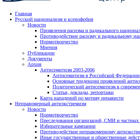
Главная
Русский национализм и ксенофобия
Новости
Проявления расизма и радикального национа
Противодействие расизму и радикальному на
Нормотворчество
Мнения
Публикации
Документы
Архив
Антисемитизм 2003-2006
Антисемитизм в Российской Федерации
Основные тенденции проявлений антис
Политический антисемитизм в совреме
Статьи, доклады, репортажи
Карта нападений по мотиву ненависти
Неправомерный антиэкстремизм
Новости
Нормотворчество
Преследования организаций, СМИ и частных
Избирательные кампании
Противодействие неправомерному антиэкстр
Иные государственные и общественные дейст