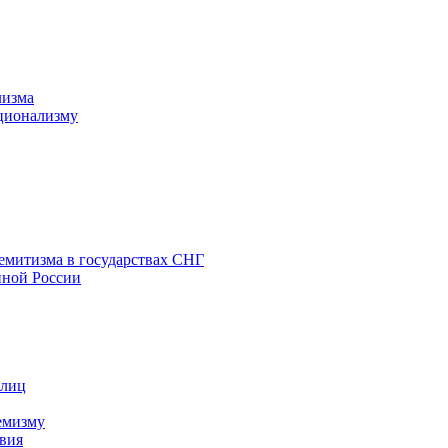
лизма
ционализму
емитизма в государствах СНГ
нной России
 лиц
емизму
вия