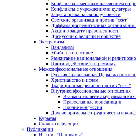
Конфликты с местным населением и ор
Конфликты с учреждениями культуры
Защита права на свободу совести
Светские организации против "сект"
Диффамация религиозных организаций
Акции в защиту нравственности
Дискуссии о религии и обществе
Экстремизм
Вандализм
Убийства и насилие
Разжигание национальной и религиозно
Противодействие экстремизму
Межконфессиональные отношения
Русская Православная Церковь и католи
Христианство и ислам
Традиционные религии против "сект"
Внутриконфессиональные отношения
Взаимоотношения мусульманских 
Православные юрисдикции
Прочие конфессии
Другие примеры сотрудничества и конф
Курьезы
Сколько верующих
Публикации
Из книг "Панорамы"