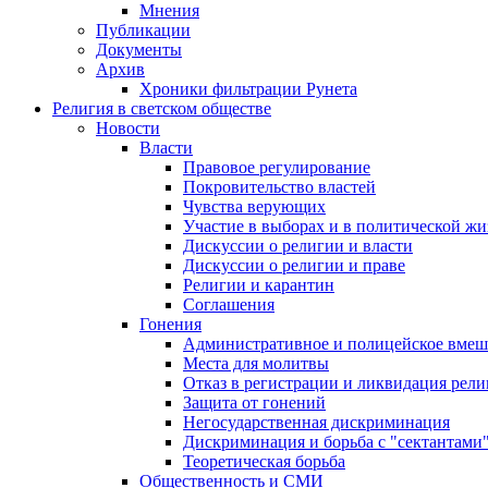
Мнения
Публикации
Документы
Архив
Хроники фильтрации Рунета
Религия в светском обществе
Новости
Власти
Правовое регулирование
Покровительство властей
Чувства верующих
Участие в выборах и в политической ж
Дискуссии о религии и власти
Дискуссии о религии и праве
Религии и карантин
Соглашения
Гонения
Административное и полицейское вмеш
Места для молитвы
Отказ в регистрации и ликвидация рел
Защита от гонений
Негосударственная дискриминация
Дискриминация и борьба с "сектантами
Теоретическая борьба
Общественность и СМИ