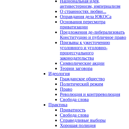
Национальная идея,
антивестернизм, империализм
О странностях любви...
Оправдания дела ЮКОСа
Основания пересмотра
приватизации
Предложения де-либерализовать
Конституцию и публичное право
Призывы к ужесточению
уголовного и уголовно-
процессуального
законодательства
Символические акции
Теории заговора
Идеология
Гражданское общество
Политический режим
Право
Революция и контрреволюция
Свобода слова
Практика
Приватность
Свобода слова
Справедливые выборы
Хорошая полиция