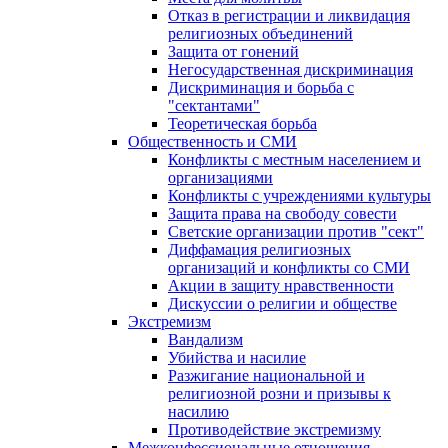
Отказ в регистрации и ликвидация
религиозных объединений
Защита от гонений
Негосударственная дискриминация
Дискриминация и борьба с
"сектантами"
Теоретическая борьба
Общественность и СМИ
Конфликты с местным населением и
организациями
Конфликты с учреждениями культуры
Защита права на свободу совести
Светские организации против "сект"
Диффамация религиозных
организаций и конфликты со СМИ
Акции в защиту нравственности
Дискуссии о религии и обществе
Экстремизм
Вандализм
Убийства и насилие
Разжигание национальной и
религиозной розни и призывы к
насилию
Противодействие экстремизму
Межконфессиональные отношения