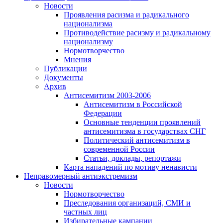
Новости
Проявления расизма и радикального
национализма
Противодействие расизму и радикальному
национализму
Нормотворчество
Мнения
Публикации
Документы
Архив
Антисемитизм 2003-2006
Антисемитизм в Российской
Федерации
Основные тенденции проявлений
антисемитизма в государствах СНГ
Политический антисемитизм в
современной России
Статьи, доклады, репортажи
Карта нападений по мотиву ненависти
Неправомерный антиэкстремизм
Новости
Нормотворчество
Преследования организаций, СМИ и
частных лиц
Избирательные кампании