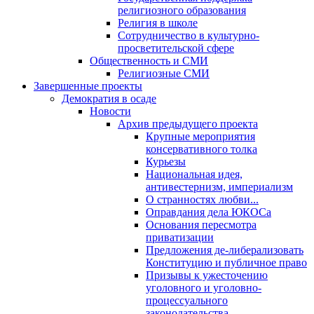
религиозного образования
Религия в школе
Сотрудничество в культурно-
просветительской сфере
Общественность и СМИ
Религиозные СМИ
Завершенные проекты
Демократия в осаде
Новости
Архив предыдущего проекта
Крупные мероприятия
консервативного толка
Курьезы
Национальная идея,
антивестернизм, империализм
О странностях любви...
Оправдания дела ЮКОСа
Основания пересмотра
приватизации
Предложения де-либерализовать
Конституцию и публичное право
Призывы к ужесточению
уголовного и уголовно-
процессуального
законодательства