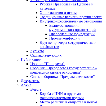
Русская Православная Церковь и
католики
Христианство и ислам
Традиционные религии против "сект"
Внутриконфессиональные отношения
Взаимоотношения
мусульманских организаций
Православные юрисдикции
Прочие конфессии
Другие примеры сотрудничества и
конфликтов
Курьезы
Сколько верующих
Публикации
Из книг "Панорамы"
Сборник "Преодолевая государственно -
конфессиональные отношения"
Статьи сборника "Пределы светскости"
Документы
Архив
Власть
Борьба с ИНН и другими
машиночитаемыми кодами
Место религии в обществе в целом