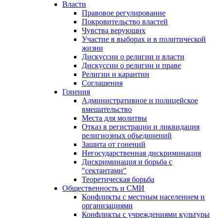
Власти
Правовое регулирование
Покровительство властей
Чувства верующих
Участие в выборах и в политической
жизни
Дискуссии о религии и власти
Дискуссии о религии и праве
Религии и карантин
Соглашения
Гонения
Административное и полицейское
вмешательство
Места для молитвы
Отказ в регистрации и ликвидация
религиозных объединений
Защита от гонений
Негосударственная дискриминация
Дискриминация и борьба с
"сектантами"
Теоретическая борьба
Общественность и СМИ
Конфликты с местным населением и
организациями
Конфликты с учреждениями культуры