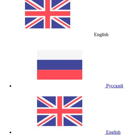
English
Русский
English