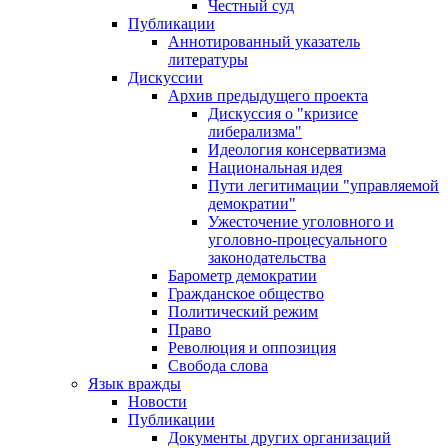
Честный суд
Публикации
Аннотированный указатель
литературы
Дискуссии
Архив предыдущего проекта
Дискуссия о "кризисе
либерализма"
Идеология консерватизма
Национальная идея
Пути легитимации "управляемой
демократии"
Ужесточение уголовного и
уголовно-процесуального
законодательства
Барометр демократии
Гражданское общество
Политический режим
Право
Революция и оппозиция
Свобода слова
Язык вражды
Новости
Публикации
Документы других организаций