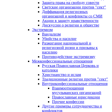
Защита права на свободу совести
Светские организации против "сект"
Диффамация религиозных
организаций и конфликты со СМИ
Акции в защиту нравственности
Дискуссии о религии и обществе
Экстремизм
Вандализм
Убийства и насилие
Разжигание национальной и
религиозной розни и призывы к
насилию
Противодействие экстремизму
Межконфессиональные отношения
Русская Православная Церковь и
католики
Христианство и ислам
Традиционные религии против "сект"
Внутриконфессиональные отношения
Взаимоотношения
мусульманских организаций
Православные юрисдикции
Прочие конфессии
Другие примеры сотрудничества и
конфликтов