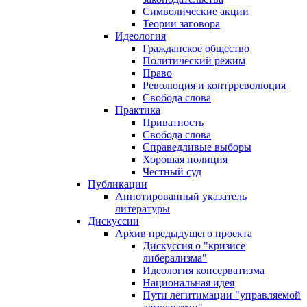
Символические акции
Теории заговора
Идеология
Гражданское общество
Политический режим
Право
Революция и контрреволюция
Свобода слова
Практика
Приватность
Свобода слова
Справедливые выборы
Хорошая полиция
Честный суд
Публикации
Аннотированный указатель
литературы
Дискуссии
Архив предыдущего проекта
Дискуссия о "кризисе
либерализма"
Идеология консерватизма
Национальная идея
Пути легитимации "управляемой