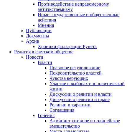
Противодействие неправомерному
антиэкстремизму
Иные государственные и общественные
действия
Мнения
Публикации
Документы
Архив
Хроники фильтрации Рунета
Религия в светском обществе
Новости
Власти
Правовое регулирование
Покровительство властей
Чувства верующих
Участие в выборах и в политической
жизни
Дискуссии о религии и власти
Дискуссии о религии и праве
Религии и карантин
Соглашения
Гонения
Административное и полицейское
вмешательство
Места для молитвы