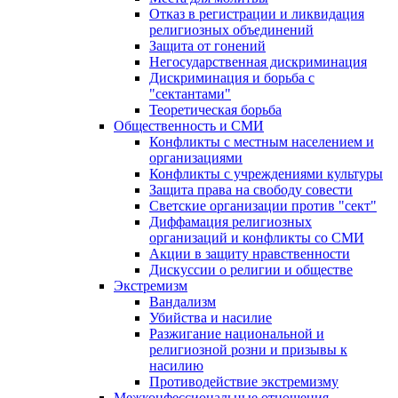
Отказ в регистрации и ликвидация
религиозных объединений
Защита от гонений
Негосударственная дискриминация
Дискриминация и борьба с
"сектантами"
Теоретическая борьба
Общественность и СМИ
Конфликты с местным населением и
организациями
Конфликты с учреждениями культуры
Защита права на свободу совести
Светские организации против "сект"
Диффамация религиозных
организаций и конфликты со СМИ
Акции в защиту нравственности
Дискуссии о религии и обществе
Экстремизм
Вандализм
Убийства и насилие
Разжигание национальной и
религиозной розни и призывы к
насилию
Противодействие экстремизму
Межконфессиональные отношения