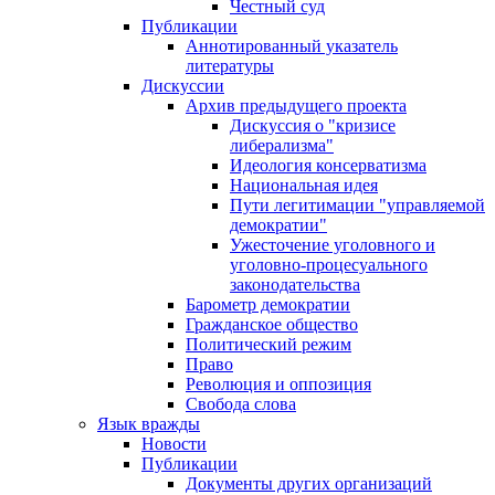
Честный суд
Публикации
Аннотированный указатель
литературы
Дискуссии
Архив предыдущего проекта
Дискуссия о "кризисе
либерализма"
Идеология консерватизма
Национальная идея
Пути легитимации "управляемой
демократии"
Ужесточение уголовного и
уголовно-процесуального
законодательства
Барометр демократии
Гражданское общество
Политический режим
Право
Революция и оппозиция
Свобода слова
Язык вражды
Новости
Публикации
Документы других организаций