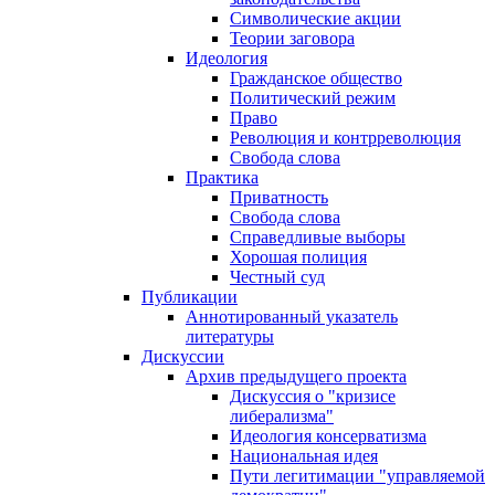
Символические акции
Теории заговора
Идеология
Гражданское общество
Политический режим
Право
Революция и контрреволюция
Свобода слова
Практика
Приватность
Свобода слова
Справедливые выборы
Хорошая полиция
Честный суд
Публикации
Аннотированный указатель
литературы
Дискуссии
Архив предыдущего проекта
Дискуссия о "кризисе
либерализма"
Идеология консерватизма
Национальная идея
Пути легитимации "управляемой