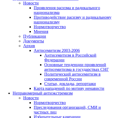
Новости
Проявления расизма и радикального
национализма
Противодействие расизму и радикальному
национализму
Нормотворчество
Мнения
Публикации
Документы
Архив
Антисемитизм 2003-2006
Антисемитизм в Российской
Федерации
Основные тенденции проявлений
антисемитизма в государствах СНГ
Политический антисемитизм в
современной России
Статьи, доклады, репортажи
Карта нападений по мотиву ненависти
Неправомерный антиэкстремизм
Новости
Нормотворчество
Преследования организаций, СМИ и
частных лиц
Избирательные кампании