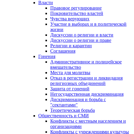
Власти
Правовое регулирование
Покровительство властей
Чувства верующих
Участие в выборах и в политической
жизни
Дискуссии о религии и власти
Дискуссии о религии и праве
Религии и карантин
Соглашения
Гонения
Административное и полицейское
вмешательство
Места для молитвы
Отказ в регистрации и ликвидация
религиозных объединений
Защита от гонений
Негосударственная дискриминация
Дискриминация и борьба с
"сектантами"
Теоретическая борьба
Общественность и СМИ
Конфликты с местным населением и
организациями
Конфликты с учреждениями культуры