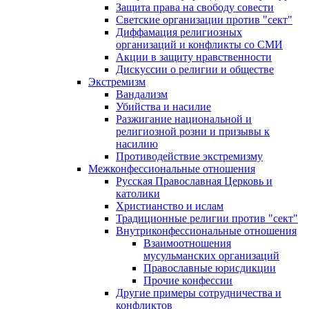
Защита права на свободу совести
Светские организации против "сект"
Диффамация религиозных
организаций и конфликты со СМИ
Акции в защиту нравственности
Дискуссии о религии и обществе
Экстремизм
Вандализм
Убийства и насилие
Разжигание национальной и
религиозной розни и призывы к
насилию
Противодействие экстремизму
Межконфессиональные отношения
Русская Православная Церковь и
католики
Христианство и ислам
Традиционные религии против "сект"
Внутриконфессиональные отношения
Взаимоотношения
мусульманских организаций
Православные юрисдикции
Прочие конфессии
Другие примеры сотрудничества и
конфликтов