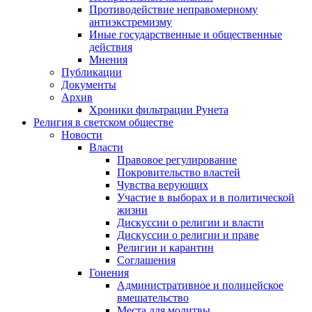
Противодействие неправомерному
антиэкстремизму
Иные государственные и общественные
действия
Мнения
Публикации
Документы
Архив
Хроники фильтрации Рунета
Религия в светском обществе
Новости
Власти
Правовое регулирование
Покровительство властей
Чувства верующих
Участие в выборах и в политической
жизни
Дискуссии о религии и власти
Дискуссии о религии и праве
Религии и карантин
Соглашения
Гонения
Административное и полицейское
вмешательство
Места для молитвы