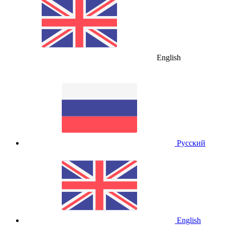
English
Русский
English