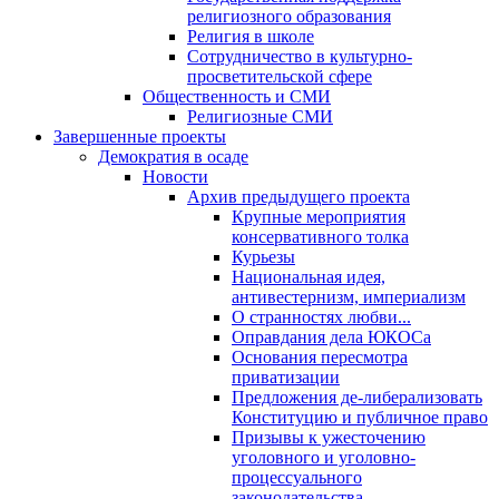
религиозного образования
Религия в школе
Сотрудничество в культурно-
просветительской сфере
Общественность и СМИ
Религиозные СМИ
Завершенные проекты
Демократия в осаде
Новости
Архив предыдущего проекта
Крупные мероприятия
консервативного толка
Курьезы
Национальная идея,
антивестернизм, империализм
О странностях любви...
Оправдания дела ЮКОСа
Основания пересмотра
приватизации
Предложения де-либерализовать
Конституцию и публичное право
Призывы к ужесточению
уголовного и уголовно-
процессуального
законодательства