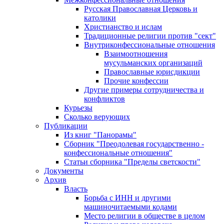
Русская Православная Церковь и
католики
Христианство и ислам
Традиционные религии против "сект"
Внутриконфессиональные отношения
Взаимоотношения
мусульманских организаций
Православные юрисдикции
Прочие конфессии
Другие примеры сотрудничества и
конфликтов
Курьезы
Сколько верующих
Публикации
Из книг "Панорамы"
Сборник "Преодолевая государственно -
конфессиональные отношения"
Статьи сборника "Пределы светскости"
Документы
Архив
Власть
Борьба с ИНН и другими
машиночитаемыми кодами
Место религии в обществе в целом