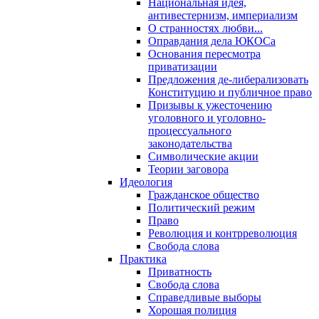
Национальная идея,
антивестернизм, империализм
О странностях любви...
Оправдания дела ЮКОСа
Основания пересмотра
приватизации
Предложения де-либерализовать
Конституцию и публичное право
Призывы к ужесточению
уголовного и уголовно-
процессуального
законодательства
Символические акции
Теории заговора
Идеология
Гражданское общество
Политический режим
Право
Революция и контрреволюция
Свобода слова
Практика
Приватность
Свобода слова
Справедливые выборы
Хорошая полиция