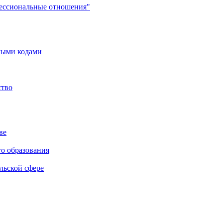
фессиональные отношения"
мыми кодами
ство
ве
го образования
льской сфере