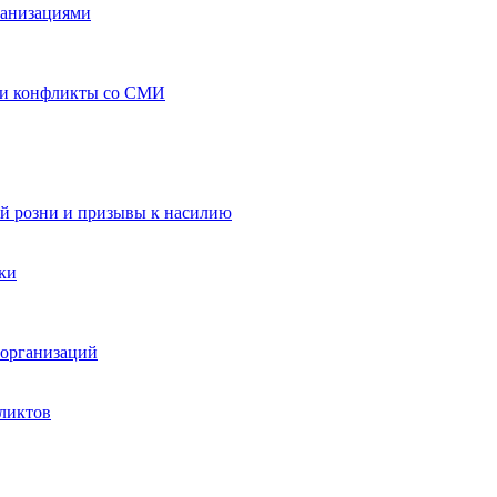
ганизациями
 и конфликты со СМИ
й розни и призывы к насилию
ки
организаций
ликтов