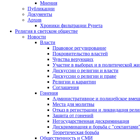
Мнения
Публикации
Документы
Архив
Хроники фильтрации Рунета
Религия в светском обществе
Новости
Власти
Правовое регулирование
Покровительство властей
Чувства верующих
Участие в выборах и в политической ж
Дискуссии о религии и власти
Дискуссии о религии и праве
Религии и карантин
Соглашения
Гонения
Административное и полицейское вмеш
Места для молитвы
Отказ в регистрации и ликвидация рел
Защита от гонений
Негосударственная дискриминация
Дискриминация и борьба с "сектантами
Теоретическая борьба
Общественность и СМИ