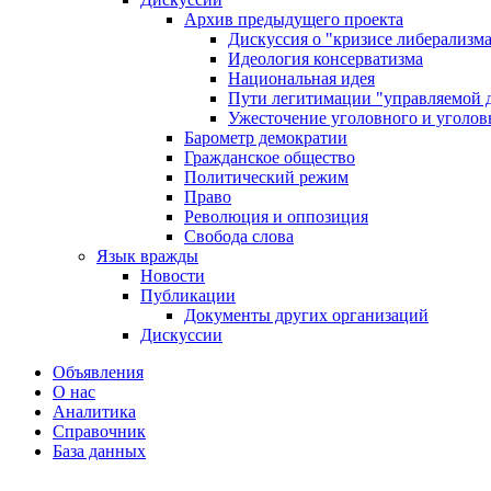
Архив предыдущего проекта
Дискуссия о "кризисе либерализм
Идеология консерватизма
Национальная идея
Пути легитимации "управляемой 
Ужесточение уголовного и уголов
Барометр демократии
Гражданское общество
Политический режим
Право
Революция и оппозиция
Свобода слова
Язык вражды
Новости
Публикации
Документы других организаций
Дискуссии
Объявления
О нас
Аналитика
Справочник
База данных