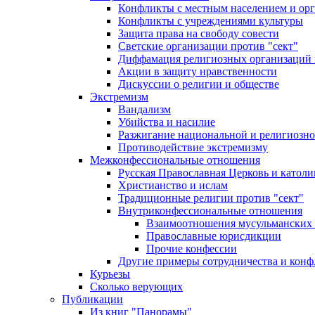
Конфликты с местным населением и ор
Конфликты с учреждениями культуры
Защита права на свободу совести
Светские организации против "сект"
Диффамация религиозных организаций
Акции в защиту нравственности
Дискуссии о религии и обществе
Экстремизм
Вандализм
Убийства и насилие
Разжигание национальной и религиозно
Противодействие экстремизму
Межконфессиональные отношения
Русская Православная Церковь и католи
Христианство и ислам
Традиционные религии против "сект"
Внутриконфессиональные отношения
Взаимоотношения мусульманских 
Православные юрисдикции
Прочие конфессии
Другие примеры сотрудничества и конф
Курьезы
Сколько верующих
Публикации
Из книг "Панорамы"