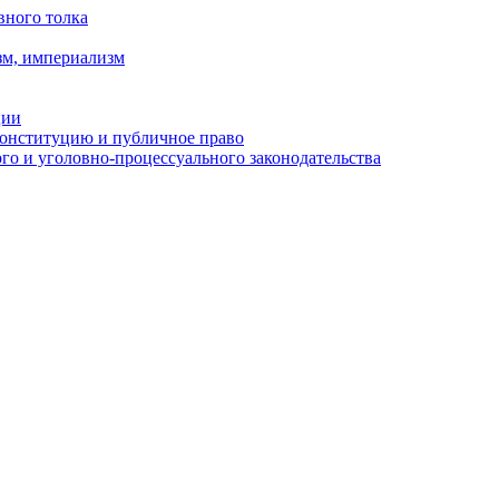
вного толка
зм, империализм
ции
Конституцию и публичное право
о и уголовно-процессуального законодательства