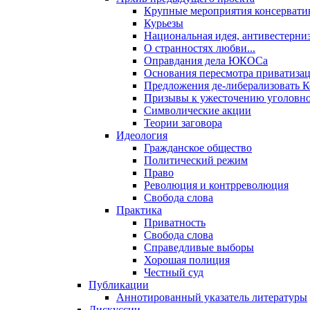
Крупные мероприятия консервати
Курьезы
Национальная идея, антивестерни
О странностях любви...
Оправдания дела ЮКОСа
Основания пересмотра приватиза
Предложения де-либерализовать 
Призывы к ужесточению уголовног
Символические акции
Теории заговора
Идеология
Гражданское общество
Политический режим
Право
Революция и контрреволюция
Свобода слова
Практика
Приватность
Свобода слова
Справедливые выборы
Хорошая полиция
Честный суд
Публикации
Аннотированный указатель литературы
Дискуссии