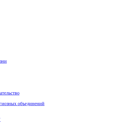
изни
ательство
игиозных объединений
"