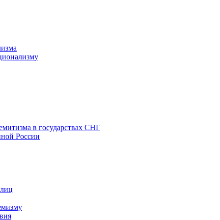
лизма
ционализму
емитизма в государствах СНГ
нной России
 лиц
емизму
вия