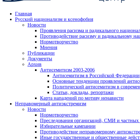
Главная
Русский национализм и ксенофобия
Новости
Проявления расизма и радикального национа
Противодействие расизму и радикальному на
Нормотворчество
Мнения
Публикации
Документы
Архив
Антисемитизм 2003-2006
Антисемитизм в Российской Федерации
Основные тенденции проявлений антис
Политический антисемитизм в совреме
Статьи, доклады, репортажи
Карта нападений по мотиву ненависти
Неправомерный антиэкстремизм
Новости
Нормотворчество
Преследования организаций, СМИ и частных
Избирательные кампании
Противодействие неправомерному антиэкстр
Иные государственные и общественные дейст