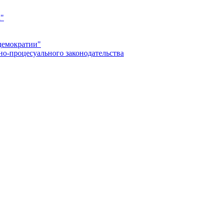
а"
демократии"
но-процесуального законодательства