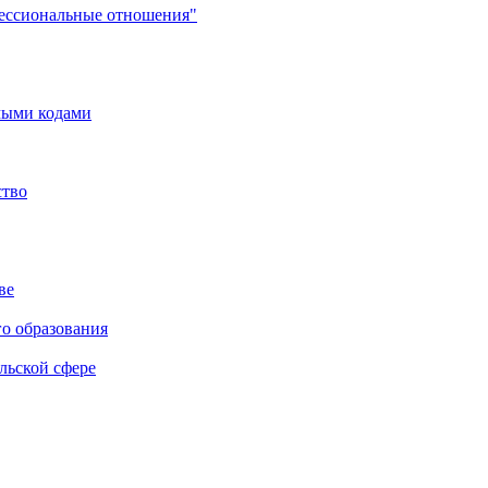
фессиональные отношения"
мыми кодами
ство
ве
го образования
льской сфере