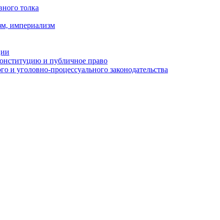
вного толка
зм, империализм
ции
Конституцию и публичное право
о и уголовно-процессуального законодательства