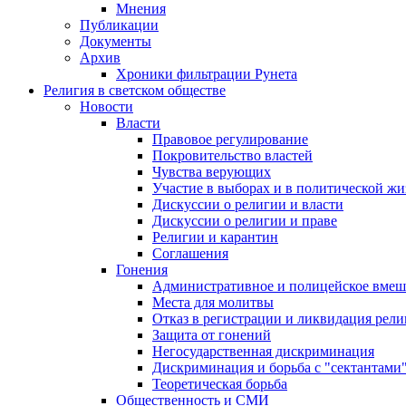
Мнения
Публикации
Документы
Архив
Хроники фильтрации Рунета
Религия в светском обществе
Новости
Власти
Правовое регулирование
Покровительство властей
Чувства верующих
Участие в выборах и в политической ж
Дискуссии о религии и власти
Дискуссии о религии и праве
Религии и карантин
Соглашения
Гонения
Административное и полицейское вмеш
Места для молитвы
Отказ в регистрации и ликвидация рел
Защита от гонений
Негосударственная дискриминация
Дискриминация и борьба с "сектантами
Теоретическая борьба
Общественность и СМИ