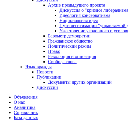
Архив предыдущего проекта
Дискуссия о "кризисе либерализм
Идеология консерватизма
Национальная идея
Пути легитимации "управляемой 
Ужесточение уголовного и уголов
Барометр демократии
Гражданское общество
Политический режим
Право
Революция и оппозиция
Свобода слова
Язык вражды
Новости
Публикации
Документы других организаций
Дискуссии
Объявления
О нас
Аналитика
Справочник
База данных