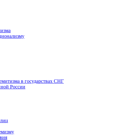
лизма
ционализму
емитизма в государствах СНГ
нной России
 лиц
емизму
вия