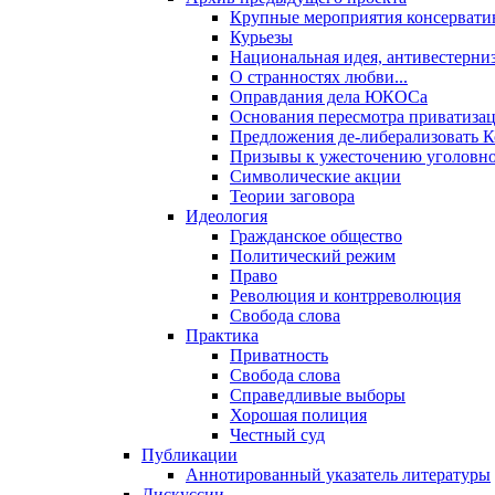
Крупные мероприятия консервати
Курьезы
Национальная идея, антивестерни
О странностях любви...
Оправдания дела ЮКОСа
Основания пересмотра приватиза
Предложения де-либерализовать 
Призывы к ужесточению уголовног
Символические акции
Теории заговора
Идеология
Гражданское общество
Политический режим
Право
Революция и контрреволюция
Свобода слова
Практика
Приватность
Свобода слова
Справедливые выборы
Хорошая полиция
Честный суд
Публикации
Аннотированный указатель литературы
Дискуссии