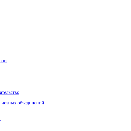
изни
ательство
игиозных объединений
"