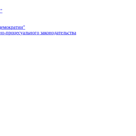
а"
демократии"
но-процесуального законодательства