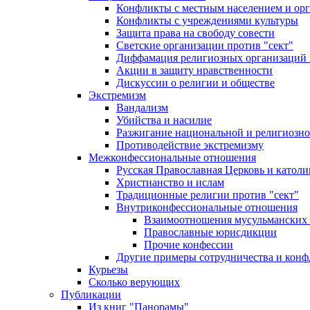
Конфликты с местным населением и ор
Конфликты с учреждениями культуры
Защита права на свободу совести
Светские организации против "сект"
Диффамация религиозных организаций
Акции в защиту нравственности
Дискуссии о религии и обществе
Экстремизм
Вандализм
Убийства и насилие
Разжигание национальной и религиозно
Противодействие экстремизму
Межконфессиональные отношения
Русская Православная Церковь и католи
Христианство и ислам
Традиционные религии против "сект"
Внутриконфессиональные отношения
Взаимоотношения мусульманских 
Православные юрисдикции
Прочие конфессии
Другие примеры сотрудничества и конф
Курьезы
Сколько верующих
Публикации
Из книг "Панорамы"