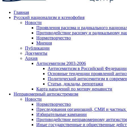
Главная
Русский национализм и ксенофобия
Новости
Проявления расизма и радикального национа
Противодействие расизму и радикальному на
Нормотворчество
Мнения
Публикации
Документы
Архив
Антисемитизм 2003-2006
Антисемитизм в Российской Федерации
Основные тенденции проявлений антис
Политический антисемитизм в совреме
Статьи, доклады, репортажи
Карта нападений по мотиву ненависти
Неправомерный антиэкстремизм
Новости
Нормотворчество
Преследования организаций, СМИ и частных
Избирательные кампании
Противодействие неправомерному антиэкстр
Иные государственные и общественные дейст