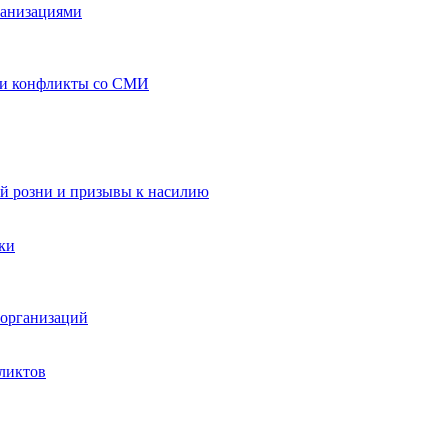
ганизациями
 и конфликты со СМИ
й розни и призывы к насилию
ки
организаций
ликтов