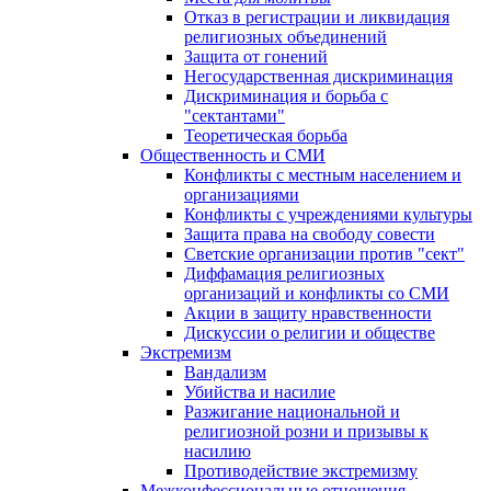
Отказ в регистрации и ликвидация
религиозных объединений
Защита от гонений
Негосударственная дискриминация
Дискриминация и борьба с
"сектантами"
Теоретическая борьба
Общественность и СМИ
Конфликты с местным населением и
организациями
Конфликты с учреждениями культуры
Защита права на свободу совести
Светские организации против "сект"
Диффамация религиозных
организаций и конфликты со СМИ
Акции в защиту нравственности
Дискуссии о религии и обществе
Экстремизм
Вандализм
Убийства и насилие
Разжигание национальной и
религиозной розни и призывы к
насилию
Противодействие экстремизму
Межконфессиональные отношения