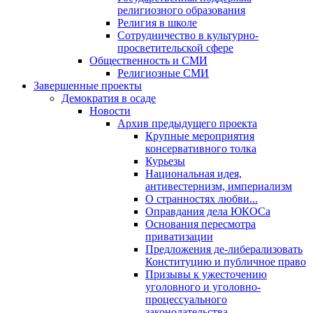
религиозного образования
Религия в школе
Сотрудничество в культурно-
просветительской сфере
Общественность и СМИ
Религиозные СМИ
Завершенные проекты
Демократия в осаде
Новости
Архив предыдущего проекта
Крупные мероприятия
консервативного толка
Курьезы
Национальная идея,
антивестернизм, империализм
О странностях любви...
Оправдания дела ЮКОСа
Основания пересмотра
приватизации
Предложения де-либерализовать
Конституцию и публичное право
Призывы к ужесточению
уголовного и уголовно-
процессуального
законодательства