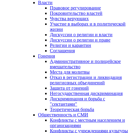
Власти
Правовое регулирование
Покровительство властей
Чувства верующих
Участие в выборах и в политической
жизни
Дискуссии о религии и власти
Дискуссии о религии и праве
Религии и карантин
Соглашения
Гонения
Административное и полицейское
вмешательство
Места для молитвы
Отказ в регистрации и ликвидация
религиозных объединений
Защита от гонений
Негосударственная дискриминация
Дискриминация и борьба с
"сектантами"
Теоретическая борьба
Общественность и СМИ
Конфликты с местным населением и
организациями
Конфликты с учреждениями культуры