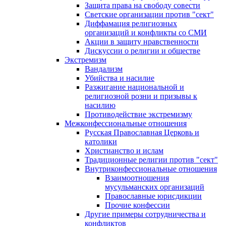
Защита права на свободу совести
Светские организации против "сект"
Диффамация религиозных
организаций и конфликты со СМИ
Акции в защиту нравственности
Дискуссии о религии и обществе
Экстремизм
Вандализм
Убийства и насилие
Разжигание национальной и
религиозной розни и призывы к
насилию
Противодействие экстремизму
Межконфессиональные отношения
Русская Православная Церковь и
католики
Христианство и ислам
Традиционные религии против "сект"
Внутриконфессиональные отношения
Взаимоотношения
мусульманских организаций
Православные юрисдикции
Прочие конфессии
Другие примеры сотрудничества и
конфликтов