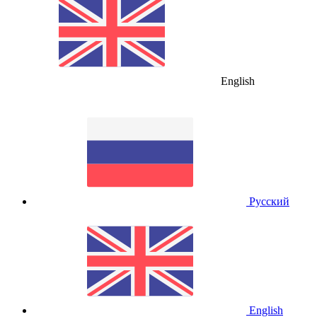
English
Русский
English