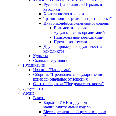
Русская Православная Церковь и
католики
Христианство и ислам
Традиционные религии против "сект"
Внутриконфессиональные отношения
Взаимоотношения
мусульманских организаций
Православные юрисдикции
Прочие конфессии
Другие примеры сотрудничества и
конфликтов
Курьезы
Сколько верующих
Публикации
Из книг "Панорамы"
Сборник "Преодолевая государственно -
конфессиональные отношения"
Статьи сборника "Пределы светскости"
Документы
Архив
Власть
Борьба с ИНН и другими
машиночитаемыми кодами
Место религии в обществе в целом