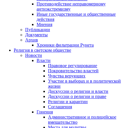
Противодействие неправомерному
антиэкстремизму
Иные государственные и общественные
действия
Мнения
Публикации
Документы
Архив
Хроники фильтрации Рунета
Религия в светском обществе
Новости
Власти
Правовое регулирование
Покровительство властей
Чувства верующих
Участие в выборах и в политической
жизни
Дискуссии о религии и власти
Дискуссии о религии и праве
Религии и карантин
Соглашения
Гонения
Административное и полицейское
вмешательство
Места для молитвы