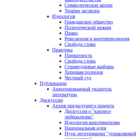
Символические акции
Теории заговора
Идеология
Гражданское общество
Политический режим
Право
Революция и контрреволюция
Свобода слова
Практика
Приватность
Свобода слова
Справедливые выборы
Хорошая полиция
Честный суд
Публикации
Аннотированный указатель
литературы
Дискуссии
Архив предыдущего проекта
Дискуссия о "кризисе
либерализма"
Идеология консерватизма
Национальная идея
Пути легитимации "управляемой