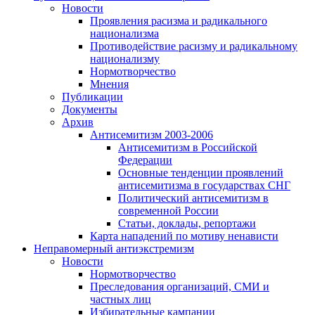
Новости
Проявления расизма и радикального
национализма
Противодействие расизму и радикальному
национализму
Нормотворчество
Мнения
Публикации
Документы
Архив
Антисемитизм 2003-2006
Антисемитизм в Российской
Федерации
Основные тенденции проявлений
антисемитизма в государствах СНГ
Политический антисемитизм в
современной России
Статьи, доклады, репортажи
Карта нападений по мотиву ненависти
Неправомерный антиэкстремизм
Новости
Нормотворчество
Преследования организаций, СМИ и
частных лиц
Избирательные кампании