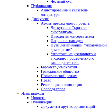
Честный суд
Публикации
Аннотированный указатель
литературы
Дискуссии
Архив предыдущего проекта
Дискуссия о "кризисе
либерализма"
Идеология консерватизма
Национальная идея
Пути легитимации "управляемой
демократии"
Ужесточение уголовного и
уголовно-процесуального
законодательства
Барометр демократии
Гражданское общество
Политический режим
Право
Революция и оппозиция
Свобода слова
Язык вражды
Новости
Публикации
Документы других организаций