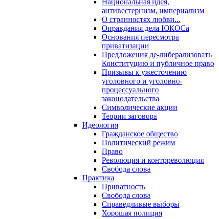
Национальная идея,
антивестернизм, империализм
О странностях любви...
Оправдания дела ЮКОСа
Основания пересмотра
приватизации
Предложения де-либерализовать
Конституцию и публичное право
Призывы к ужесточению
уголовного и уголовно-
процессуального
законодательства
Символические акции
Теории заговора
Идеология
Гражданское общество
Политический режим
Право
Революция и контрреволюция
Свобода слова
Практика
Приватность
Свобода слова
Справедливые выборы
Хорошая полиция