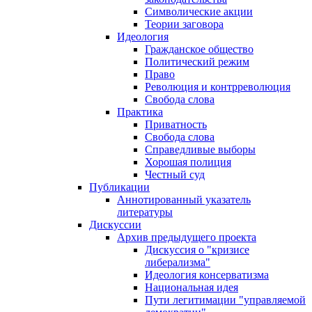
Символические акции
Теории заговора
Идеология
Гражданское общество
Политический режим
Право
Революция и контрреволюция
Свобода слова
Практика
Приватность
Свобода слова
Справедливые выборы
Хорошая полиция
Честный суд
Публикации
Аннотированный указатель
литературы
Дискуссии
Архив предыдущего проекта
Дискуссия о "кризисе
либерализма"
Идеология консерватизма
Национальная идея
Пути легитимации "управляемой