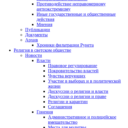
Противодействие неправомерному
антиэкстремизму
Иные государственные и общественные
действия
Мнения
Публикации
Документы
Архив
Хроники фильтрации Рунета
Религия в светском обществе
Новости
Власти
Правовое регулирование
Покровительство властей
Чувства верующих
Участие в выборах и в политической
жизни
Дискуссии о религии и власти
Дискуссии о религии и праве
Религии и карантин
Соглашения
Гонения
Административное и полицейское
вмешательство
Места для молитвы