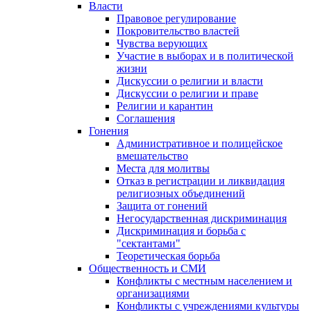
Власти
Правовое регулирование
Покровительство властей
Чувства верующих
Участие в выборах и в политической
жизни
Дискуссии о религии и власти
Дискуссии о религии и праве
Религии и карантин
Соглашения
Гонения
Административное и полицейское
вмешательство
Места для молитвы
Отказ в регистрации и ликвидация
религиозных объединений
Защита от гонений
Негосударственная дискриминация
Дискриминация и борьба с
"сектантами"
Теоретическая борьба
Общественность и СМИ
Конфликты с местным населением и
организациями
Конфликты с учреждениями культуры