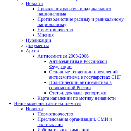
Новости
Проявления расизма и радикального
национализма
Противодействие расизму и радикальному
национализму
Нормотворчество
Мнения
Публикации
Документы
Архив
Антисемитизм 2003-2006
Антисемитизм в Российской
Федерации
Основные тенденции проявлений
антисемитизма в государствах СНГ
Политический антисемитизм в
современной России
Статьи, доклады, репортажи
Карта нападений по мотиву ненависти
Неправомерный антиэкстремизм
Новости
Нормотворчество
Преследования организаций, СМИ и
частных лиц
Избирательные кампании