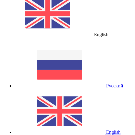
English
Русский
English