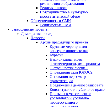
религиозного образования
Религия в школе
Сотрудничество в культурно-
просветительской сфере
Общественность и СМИ
Религиозные СМИ
Завершенные проекты
Демократия в осаде
Новости
Архив предыдущего проекта
Крупные мероприятия
консервативного толка
Курьезы
Национальная идея,
антивестернизм, империализм
О странностях любви...
Оправдания дела ЮКОСа
Основания пересмотра
приватизации
Предложения де-либерализовать
Конституцию и публичное право
Призывы к ужесточению
уголовного и уголовно-
процессуального
законодательства