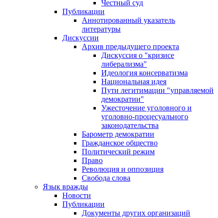
Честный суд
Публикации
Аннотированный указатель
литературы
Дискуссии
Архив предыдущего проекта
Дискуссия о "кризисе
либерализма"
Идеология консерватизма
Национальная идея
Пути легитимации "управляемой
демократии"
Ужесточение уголовного и
уголовно-процесуального
законодательства
Барометр демократии
Гражданское общество
Политический режим
Право
Революция и оппозиция
Свобода слова
Язык вражды
Новости
Публикации
Документы других организаций