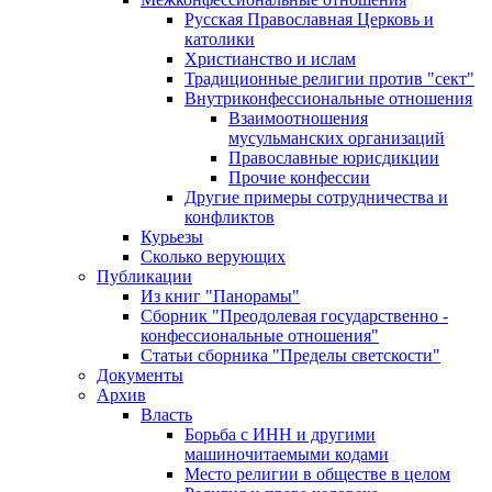
Русская Православная Церковь и
католики
Христианство и ислам
Традиционные религии против "сект"
Внутриконфессиональные отношения
Взаимоотношения
мусульманских организаций
Православные юрисдикции
Прочие конфессии
Другие примеры сотрудничества и
конфликтов
Курьезы
Сколько верующих
Публикации
Из книг "Панорамы"
Сборник "Преодолевая государственно -
конфессиональные отношения"
Статьи сборника "Пределы светскости"
Документы
Архив
Власть
Борьба с ИНН и другими
машиночитаемыми кодами
Место религии в обществе в целом