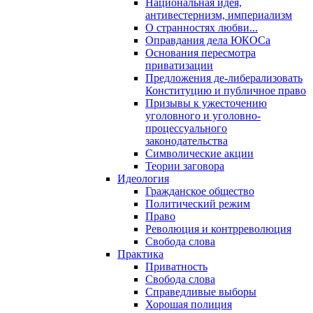
Национальная идея,
антивестернизм, империализм
О странностях любви...
Оправдания дела ЮКОСа
Основания пересмотра
приватизации
Предложения де-либерализовать
Конституцию и публичное право
Призывы к ужесточению
уголовного и уголовно-
процессуального
законодательства
Символические акции
Теории заговора
Идеология
Гражданское общество
Политический режим
Право
Революция и контрреволюция
Свобода слова
Практика
Приватность
Свобода слова
Справедливые выборы
Хорошая полиция