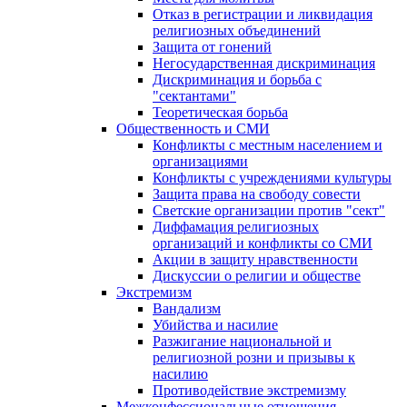
Отказ в регистрации и ликвидация
религиозных объединений
Защита от гонений
Негосударственная дискриминация
Дискриминация и борьба с
"сектантами"
Теоретическая борьба
Общественность и СМИ
Конфликты с местным населением и
организациями
Конфликты с учреждениями культуры
Защита права на свободу совести
Светские организации против "сект"
Диффамация религиозных
организаций и конфликты со СМИ
Акции в защиту нравственности
Дискуссии о религии и обществе
Экстремизм
Вандализм
Убийства и насилие
Разжигание национальной и
религиозной розни и призывы к
насилию
Противодействие экстремизму
Межконфессиональные отношения