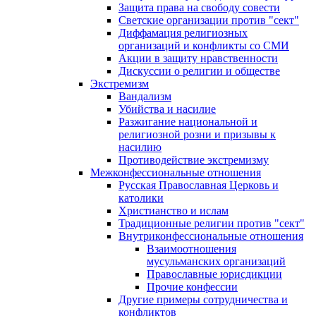
Защита права на свободу совести
Светские организации против "сект"
Диффамация религиозных
организаций и конфликты со СМИ
Акции в защиту нравственности
Дискуссии о религии и обществе
Экстремизм
Вандализм
Убийства и насилие
Разжигание национальной и
религиозной розни и призывы к
насилию
Противодействие экстремизму
Межконфессиональные отношения
Русская Православная Церковь и
католики
Христианство и ислам
Традиционные религии против "сект"
Внутриконфессиональные отношения
Взаимоотношения
мусульманских организаций
Православные юрисдикции
Прочие конфессии
Другие примеры сотрудничества и
конфликтов