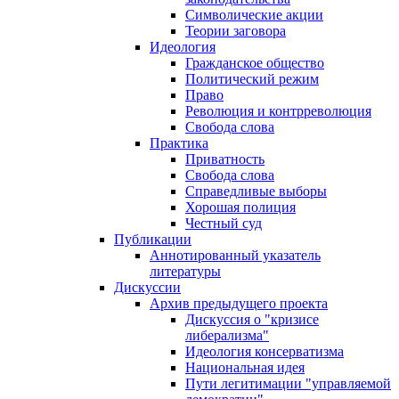
Символические акции
Теории заговора
Идеология
Гражданское общество
Политический режим
Право
Революция и контрреволюция
Свобода слова
Практика
Приватность
Свобода слова
Справедливые выборы
Хорошая полиция
Честный суд
Публикации
Аннотированный указатель
литературы
Дискуссии
Архив предыдущего проекта
Дискуссия о "кризисе
либерализма"
Идеология консерватизма
Национальная идея
Пути легитимации "управляемой