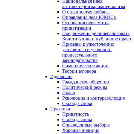
Национальная идея,
антивестернизм, империализм
О странностях любви...
Оправдания дела ЮКОСа
Основания пересмотра
приватизации
Предложения де-либерализовать
Конституцию и публичное право
Призывы к ужесточению
уголовного и уголовно-
процессуального
законодательства
Символические акции
Теории заговора
Идеология
Гражданское общество
Политический режим
Право
Революция и контрреволюция
Свобода слова
Практика
Приватность
Свобода слова
Справедливые выборы
Хорошая полиция