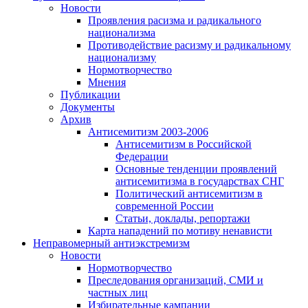
Новости
Проявления расизма и радикального
национализма
Противодействие расизму и радикальному
национализму
Нормотворчество
Мнения
Публикации
Документы
Архив
Антисемитизм 2003-2006
Антисемитизм в Российской
Федерации
Основные тенденции проявлений
антисемитизма в государствах СНГ
Политический антисемитизм в
современной России
Статьи, доклады, репортажи
Карта нападений по мотиву ненависти
Неправомерный антиэкстремизм
Новости
Нормотворчество
Преследования организаций, СМИ и
частных лиц
Избирательные кампании