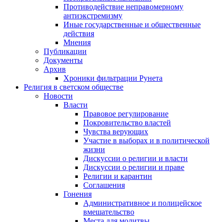
Противодействие неправомерному
антиэкстремизму
Иные государственные и общественные
действия
Мнения
Публикации
Документы
Архив
Хроники фильтрации Рунета
Религия в светском обществе
Новости
Власти
Правовое регулирование
Покровительство властей
Чувства верующих
Участие в выборах и в политической
жизни
Дискуссии о религии и власти
Дискуссии о религии и праве
Религии и карантин
Соглашения
Гонения
Административное и полицейское
вмешательство
Места для молитвы