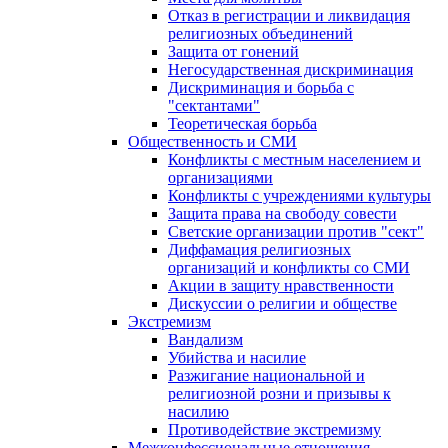
Отказ в регистрации и ликвидация
религиозных объединений
Защита от гонений
Негосударственная дискриминация
Дискриминация и борьба с
"сектантами"
Теоретическая борьба
Общественность и СМИ
Конфликты с местным населением и
организациями
Конфликты с учреждениями культуры
Защита права на свободу совести
Светские организации против "сект"
Диффамация религиозных
организаций и конфликты со СМИ
Акции в защиту нравственности
Дискуссии о религии и обществе
Экстремизм
Вандализм
Убийства и насилие
Разжигание национальной и
религиозной розни и призывы к
насилию
Противодействие экстремизму
Межконфессиональные отношения