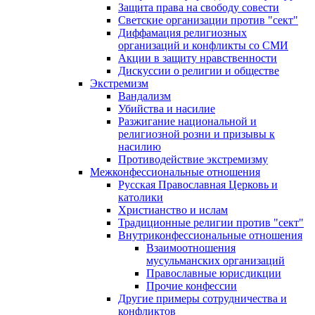
Защита права на свободу совести
Светские организации против "сект"
Диффамация религиозных
организаций и конфликты со СМИ
Акции в защиту нравственности
Дискуссии о религии и обществе
Экстремизм
Вандализм
Убийства и насилие
Разжигание национальной и
религиозной розни и призывы к
насилию
Противодействие экстремизму
Межконфессиональные отношения
Русская Православная Церковь и
католики
Христианство и ислам
Традиционные религии против "сект"
Внутриконфессиональные отношения
Взаимоотношения
мусульманских организаций
Православные юрисдикции
Прочие конфессии
Другие примеры сотрудничества и
конфликтов