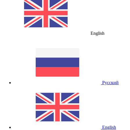
English
Русский
English