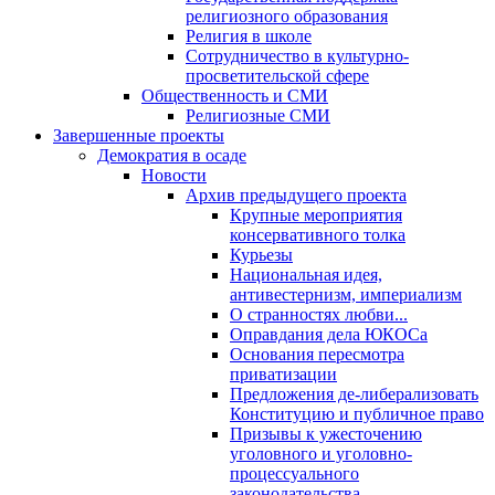
религиозного образования
Религия в школе
Сотрудничество в культурно-
просветительской сфере
Общественность и СМИ
Религиозные СМИ
Завершенные проекты
Демократия в осаде
Новости
Архив предыдущего проекта
Крупные мероприятия
консервативного толка
Курьезы
Национальная идея,
антивестернизм, империализм
О странностях любви...
Оправдания дела ЮКОСа
Основания пересмотра
приватизации
Предложения де-либерализовать
Конституцию и публичное право
Призывы к ужесточению
уголовного и уголовно-
процессуального
законодательства