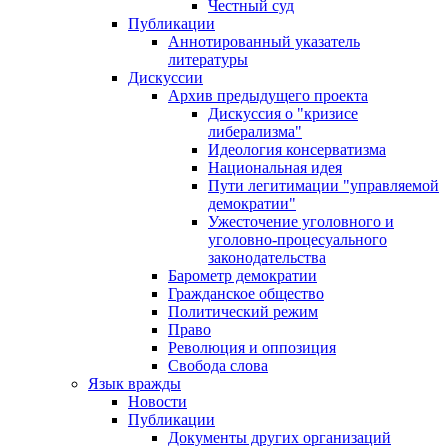
Честный суд
Публикации
Аннотированный указатель
литературы
Дискуссии
Архив предыдущего проекта
Дискуссия о "кризисе
либерализма"
Идеология консерватизма
Национальная идея
Пути легитимации "управляемой
демократии"
Ужесточение уголовного и
уголовно-процесуального
законодательства
Барометр демократии
Гражданское общество
Политический режим
Право
Революция и оппозиция
Свобода слова
Язык вражды
Новости
Публикации
Документы других организаций