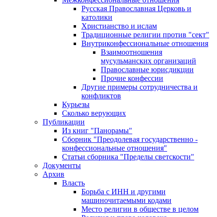
Русская Православная Церковь и
католики
Христианство и ислам
Традиционные религии против "сект"
Внутриконфессиональные отношения
Взаимоотношения
мусульманских организаций
Православные юрисдикции
Прочие конфессии
Другие примеры сотрудничества и
конфликтов
Курьезы
Сколько верующих
Публикации
Из книг "Панорамы"
Сборник "Преодолевая государственно -
конфессиональные отношения"
Статьи сборника "Пределы светскости"
Документы
Архив
Власть
Борьба с ИНН и другими
машиночитаемыми кодами
Место религии в обществе в целом