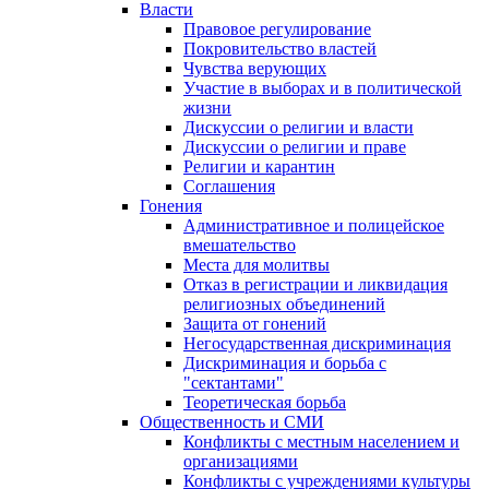
Власти
Правовое регулирование
Покровительство властей
Чувства верующих
Участие в выборах и в политической
жизни
Дискуссии о религии и власти
Дискуссии о религии и праве
Религии и карантин
Соглашения
Гонения
Административное и полицейское
вмешательство
Места для молитвы
Отказ в регистрации и ликвидация
религиозных объединений
Защита от гонений
Негосударственная дискриминация
Дискриминация и борьба с
"сектантами"
Теоретическая борьба
Общественность и СМИ
Конфликты с местным населением и
организациями
Конфликты с учреждениями культуры