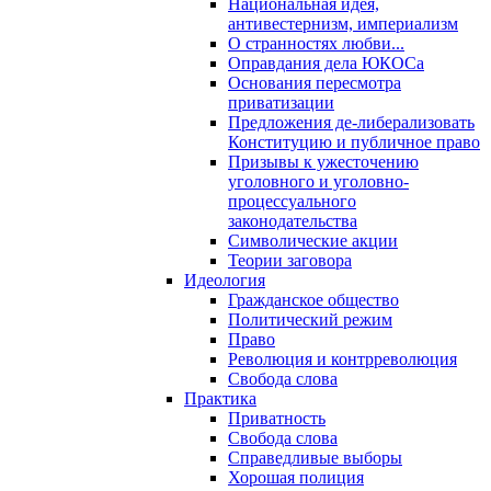
Национальная идея,
антивестернизм, империализм
О странностях любви...
Оправдания дела ЮКОСа
Основания пересмотра
приватизации
Предложения де-либерализовать
Конституцию и публичное право
Призывы к ужесточению
уголовного и уголовно-
процессуального
законодательства
Символические акции
Теории заговора
Идеология
Гражданское общество
Политический режим
Право
Революция и контрреволюция
Свобода слова
Практика
Приватность
Свобода слова
Справедливые выборы
Хорошая полиция