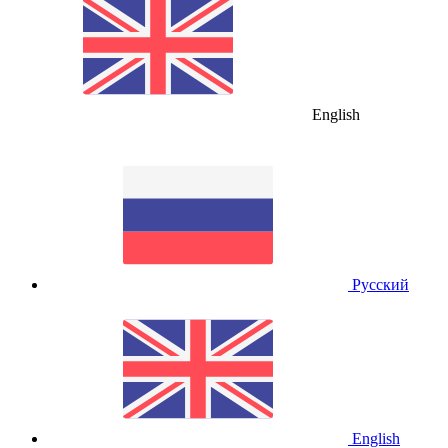
English
Русский
English