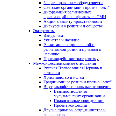
Защита права на свободу совести
Светские организации против "сект"
Диффамация религиозных
организаций и конфликты со СМИ
Акции в защиту нравственности
Дискуссии о религии и обществе
Экстремизм
Вандализм
Убийства и насилие
Разжигание национальной и
религиозной розни и призывы к
насилию
Противодействие экстремизму
Межконфессиональные отношения
Русская Православная Церковь и
католики
Христианство и ислам
Традиционные религии против "сект"
Внутриконфессиональные отношения
Взаимоотношения
мусульманских организаций
Православные юрисдикции
Прочие конфессии
Другие примеры сотрудничества и
конфликтов