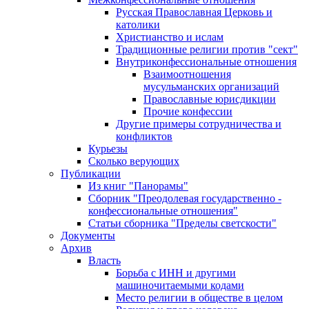
Русская Православная Церковь и
католики
Христианство и ислам
Традиционные религии против "сект"
Внутриконфессиональные отношения
Взаимоотношения
мусульманских организаций
Православные юрисдикции
Прочие конфессии
Другие примеры сотрудничества и
конфликтов
Курьезы
Сколько верующих
Публикации
Из книг "Панорамы"
Сборник "Преодолевая государственно -
конфессиональные отношения"
Статьи сборника "Пределы светскости"
Документы
Архив
Власть
Борьба с ИНН и другими
машиночитаемыми кодами
Место религии в обществе в целом