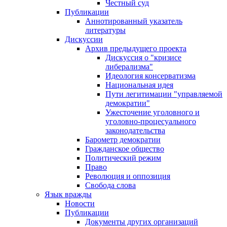
Честный суд
Публикации
Аннотированный указатель
литературы
Дискуссии
Архив предыдущего проекта
Дискуссия о "кризисе
либерализма"
Идеология консерватизма
Национальная идея
Пути легитимации "управляемой
демократии"
Ужесточение уголовного и
уголовно-процесуального
законодательства
Барометр демократии
Гражданское общество
Политический режим
Право
Революция и оппозиция
Свобода слова
Язык вражды
Новости
Публикации
Документы других организаций