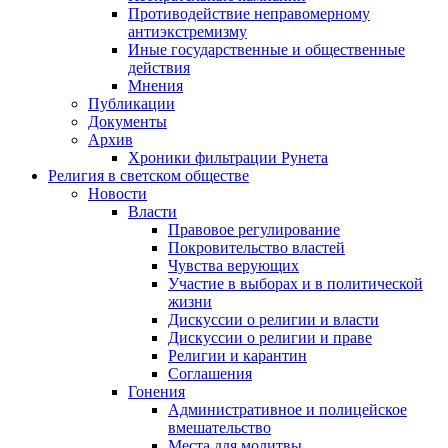
Противодействие неправомерному
антиэкстремизму
Иные государственные и общественные
действия
Мнения
Публикации
Документы
Архив
Хроники фильтрации Рунета
Религия в светском обществе
Новости
Власти
Правовое регулирование
Покровительство властей
Чувства верующих
Участие в выборах и в политической
жизни
Дискуссии о религии и власти
Дискуссии о религии и праве
Религии и карантин
Соглашения
Гонения
Административное и полицейское
вмешательство
Места для молитвы