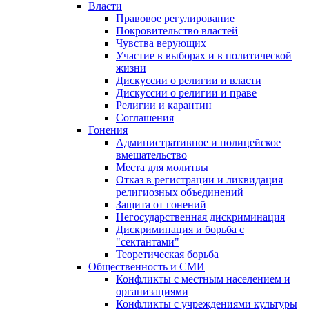
Власти
Правовое регулирование
Покровительство властей
Чувства верующих
Участие в выборах и в политической
жизни
Дискуссии о религии и власти
Дискуссии о религии и праве
Религии и карантин
Соглашения
Гонения
Административное и полицейское
вмешательство
Места для молитвы
Отказ в регистрации и ликвидация
религиозных объединений
Защита от гонений
Негосударственная дискриминация
Дискриминация и борьба с
"сектантами"
Теоретическая борьба
Общественность и СМИ
Конфликты с местным населением и
организациями
Конфликты с учреждениями культуры