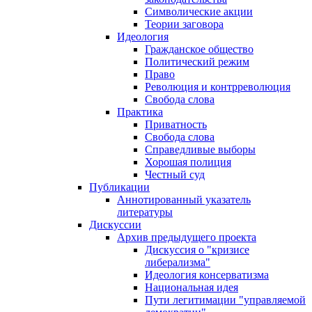
Символические акции
Теории заговора
Идеология
Гражданское общество
Политический режим
Право
Революция и контрреволюция
Свобода слова
Практика
Приватность
Свобода слова
Справедливые выборы
Хорошая полиция
Честный суд
Публикации
Аннотированный указатель
литературы
Дискуссии
Архив предыдущего проекта
Дискуссия о "кризисе
либерализма"
Идеология консерватизма
Национальная идея
Пути легитимации "управляемой