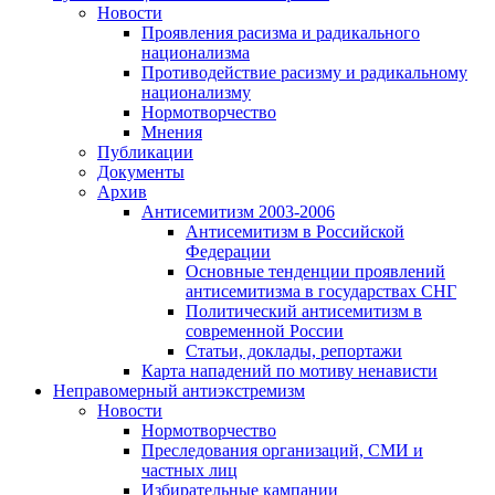
Новости
Проявления расизма и радикального
национализма
Противодействие расизму и радикальному
национализму
Нормотворчество
Мнения
Публикации
Документы
Архив
Антисемитизм 2003-2006
Антисемитизм в Российской
Федерации
Основные тенденции проявлений
антисемитизма в государствах СНГ
Политический антисемитизм в
современной России
Статьи, доклады, репортажи
Карта нападений по мотиву ненависти
Неправомерный антиэкстремизм
Новости
Нормотворчество
Преследования организаций, СМИ и
частных лиц
Избирательные кампании