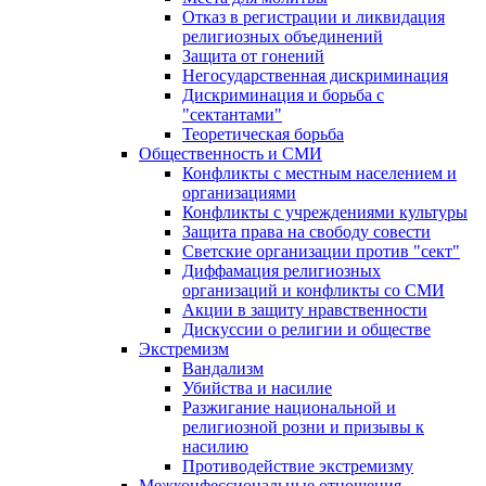
Отказ в регистрации и ликвидация
религиозных объединений
Защита от гонений
Негосударственная дискриминация
Дискриминация и борьба с
"сектантами"
Теоретическая борьба
Общественность и СМИ
Конфликты с местным населением и
организациями
Конфликты с учреждениями культуры
Защита права на свободу совести
Светские организации против "сект"
Диффамация религиозных
организаций и конфликты со СМИ
Акции в защиту нравственности
Дискуссии о религии и обществе
Экстремизм
Вандализм
Убийства и насилие
Разжигание национальной и
религиозной розни и призывы к
насилию
Противодействие экстремизму
Межконфессиональные отношения