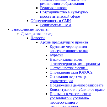
религиозного образования
Религия в школе
Сотрудничество в культурно-
просветительской сфере
Общественность и СМИ
Религиозные СМИ
Завершенные проекты
Демократия в осаде
Новости
Архив предыдущего проекта
Крупные мероприятия
консервативного толка
Курьезы
Национальная идея,
антивестернизм, империализм
О странностях любви...
Оправдания дела ЮКОСа
Основания пересмотра
приватизации
Предложения де-либерализовать
Конституцию и публичное право
Призывы к ужесточению
уголовного и уголовно-
процессуального
законодательства