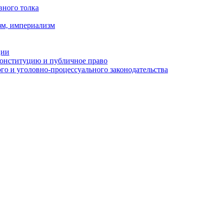
вного толка
зм, империализм
ции
Конституцию и публичное право
о и уголовно-процессуального законодательства