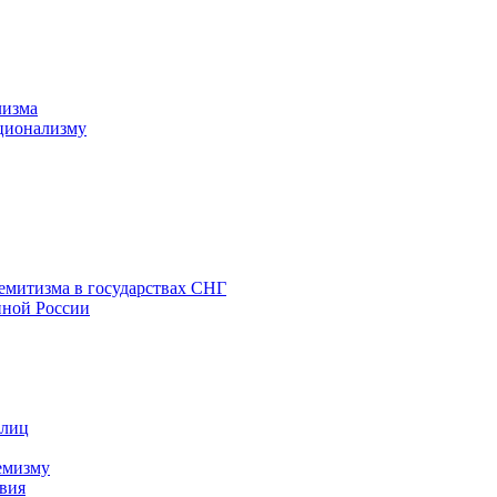
лизма
ционализму
емитизма в государствах СНГ
нной России
 лиц
емизму
вия