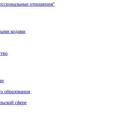
фессиональные отношения"
мыми кодами
ство
ве
го образования
льской сфере