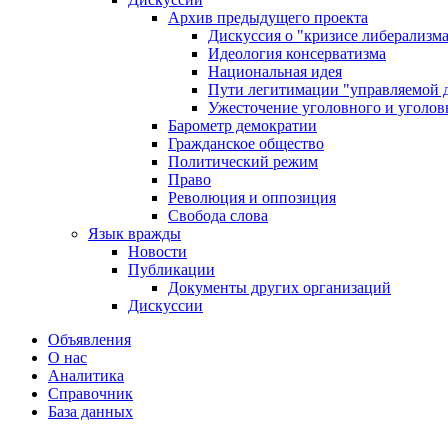
Архив предыдущего проекта
Дискуссия о "кризисе либерализм
Идеология консерватизма
Национальная идея
Пути легитимации "управляемой 
Ужесточение уголовного и уголов
Барометр демократии
Гражданское общество
Политический режим
Право
Революция и оппозиция
Свобода слова
Язык вражды
Новости
Публикации
Документы других организаций
Дискуссии
Объявления
О нас
Аналитика
Справочник
База данных