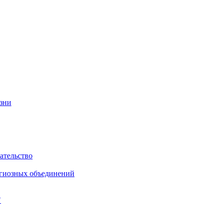
изни
ательство
игиозных объединений
"