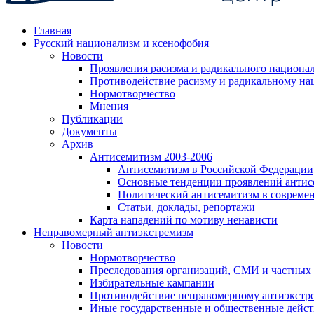
Главная
Русский национализм и ксенофобия
Новости
Проявления расизма и радикального национа
Противодействие расизму и радикальному на
Нормотворчество
Мнения
Публикации
Документы
Архив
Антисемитизм 2003-2006
Антисемитизм в Российской Федерации
Основные тенденции проявлений антис
Политический антисемитизм в совреме
Статьи, доклады, репортажи
Карта нападений по мотиву ненависти
Неправомерный антиэкстремизм
Новости
Нормотворчество
Преследования организаций, СМИ и частных
Избирательные кампании
Противодействие неправомерному антиэкстр
Иные государственные и общественные дейст