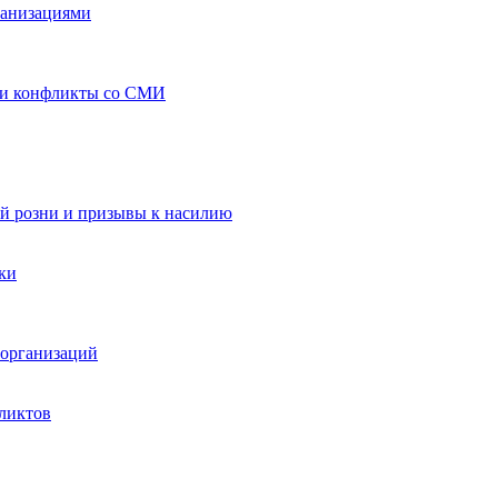
ганизациями
 и конфликты со СМИ
й розни и призывы к насилию
ки
организаций
ликтов