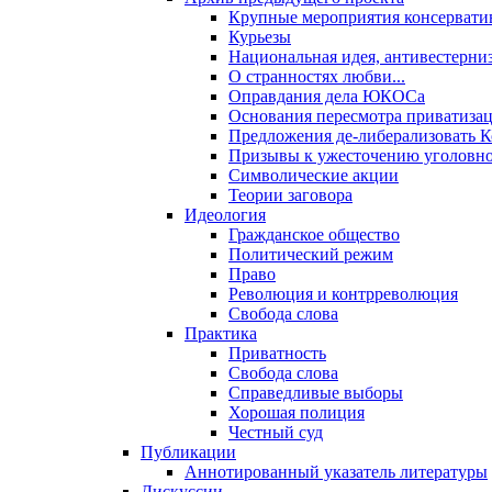
Крупные мероприятия консервати
Курьезы
Национальная идея, антивестерни
О странностях любви...
Оправдания дела ЮКОСа
Основания пересмотра приватиза
Предложения де-либерализовать 
Призывы к ужесточению уголовног
Символические акции
Теории заговора
Идеология
Гражданское общество
Политический режим
Право
Революция и контрреволюция
Свобода слова
Практика
Приватность
Свобода слова
Справедливые выборы
Хорошая полиция
Честный суд
Публикации
Аннотированный указатель литературы
Дискуссии