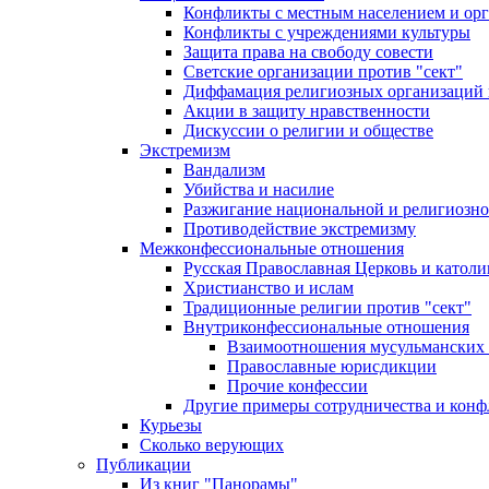
Конфликты с местным населением и ор
Конфликты с учреждениями культуры
Защита права на свободу совести
Светские организации против "сект"
Диффамация религиозных организаций
Акции в защиту нравственности
Дискуссии о религии и обществе
Экстремизм
Вандализм
Убийства и насилие
Разжигание национальной и религиозно
Противодействие экстремизму
Межконфессиональные отношения
Русская Православная Церковь и католи
Христианство и ислам
Традиционные религии против "сект"
Внутриконфессиональные отношения
Взаимоотношения мусульманских 
Православные юрисдикции
Прочие конфессии
Другие примеры сотрудничества и конф
Курьезы
Сколько верующих
Публикации
Из книг "Панорамы"