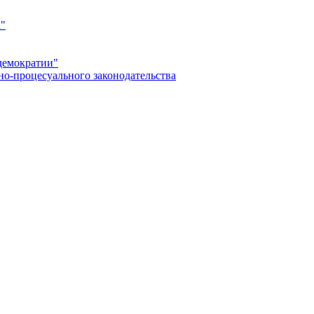
а"
демократии"
но-процесуального законодательства