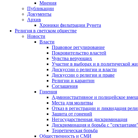
Мнения
Публикации
Документы
Архив
Хроники фильтрации Рунета
Религия в светском обществе
Новости
Власти
Правовое регулирование
Покровительство властей
Чувства верующих
Участие в выборах и в политической ж
Дискуссии о религии и власти
Дискуссии о религии и праве
Религии и карантин
Соглашения
Гонения
Административное и полицейское вмеш
Места для молитвы
Отказ в регистрации и ликвидация рел
Защита от гонений
Негосударственная дискриминация
Дискриминация и борьба с "сектантами
Теоретическая борьба
Общественность и СМИ