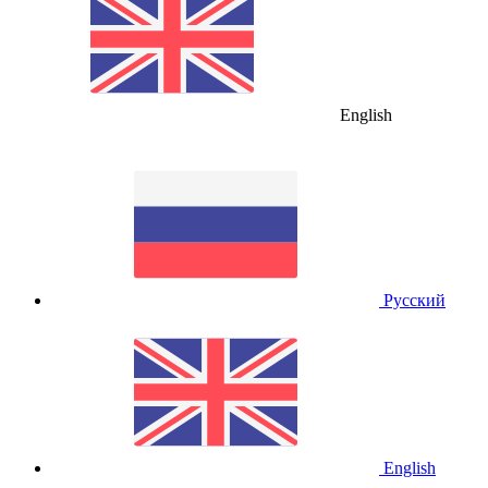
English
Русский
English