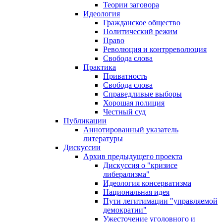
Теории заговора
Идеология
Гражданское общество
Политический режим
Право
Революция и контрреволюция
Свобода слова
Практика
Приватность
Свобода слова
Справедливые выборы
Хорошая полиция
Честный суд
Публикации
Аннотированный указатель
литературы
Дискуссии
Архив предыдущего проекта
Дискуссия о "кризисе
либерализма"
Идеология консерватизма
Национальная идея
Пути легитимации "управляемой
демократии"
Ужесточение уголовного и