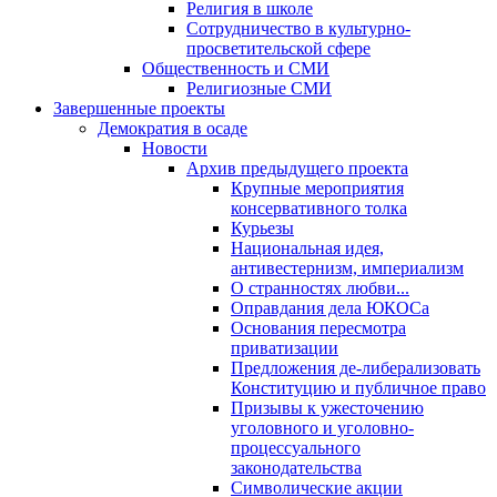
Религия в школе
Сотрудничество в культурно-
просветительской сфере
Общественность и СМИ
Религиозные СМИ
Завершенные проекты
Демократия в осаде
Новости
Архив предыдущего проекта
Крупные мероприятия
консервативного толка
Курьезы
Национальная идея,
антивестернизм, империализм
О странностях любви...
Оправдания дела ЮКОСа
Основания пересмотра
приватизации
Предложения де-либерализовать
Конституцию и публичное право
Призывы к ужесточению
уголовного и уголовно-
процессуального
законодательства
Символические акции