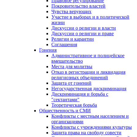
Правовое регулирование
Покровительство властей
Чувства верующих
Участие в выборах и в политической
жизни
Дискуссии о религии и власти
Дискуссии о религии и праве
Религии и карантин
Соглашения
Гонения
Административное и полицейское
вмешательство
Места для молитвы
Отказ в регистрации и ликвидация
религиозных объединений
Защита от гонений
Негосударственная дискриминация
Дискриминация и борьба с
"сектантами"
Теоретическая борьба
Общественность и СМИ
Конфликты с местным населением и
организациями
Конфликты с учреждениями культуры
Защита права на свободу совести