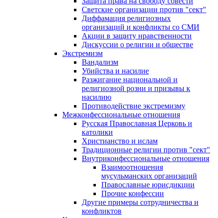
Защита права на свободу совести
Светские организации против "сект"
Диффамация религиозных
организаций и конфликты со СМИ
Акции в защиту нравственности
Дискуссии о религии и обществе
Экстремизм
Вандализм
Убийства и насилие
Разжигание национальной и
религиозной розни и призывы к
насилию
Противодействие экстремизму
Межконфессиональные отношения
Русская Православная Церковь и
католики
Христианство и ислам
Традиционные религии против "сект"
Внутриконфессиональные отношения
Взаимоотношения
мусульманских организаций
Православные юрисдикции
Прочие конфессии
Другие примеры сотрудничества и
конфликтов