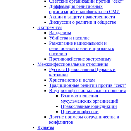
Светские организации против "сект"
Диффамация религиозных
организаций и конфликты со СМИ
Акции в защиту нравственности
Дискуссии о религии и обществе
Экстремизм
Вандализм
Убийства и насилие
Разжигание национальной и
религиозной розни и призывы к
насилию
Противодействие экстремизму
Межконфессиональные отношения
Русская Православная Церковь и
католики
Христианство и ислам
Традиционные религии против "сект"
Внутриконфессиональные отношения
Взаимоотношения
мусульманских организаций
Православные юрисдикции
Прочие конфессии
Другие примеры сотрудничества и
конфликтов
Курьезы