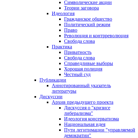
Символические акции
Теории заговора
Идеология
Гражданское общество
Политический режим
Право
Революция и контрреволюция
Свобода слова
Практика
Приватность
Свобода слова
Справедливые выборы
Хорошая полиция
Честный суд
Публикации
Аннотированный указатель
литературы
Дискуссии
Архив предыдущего проекта
Дискуссия о "кризисе
либерализма"
Идеология консерватизма
Национальная идея
Пути легитимации "управляемой
демократии"