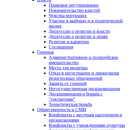
Правовое регулирование
Покровительство властей
Чувства верующих
Участие в выборах и в политической
жизни
Дискуссии о религии и власти
Дискуссии о религии и праве
Религии и карантин
Соглашения
Гонения
Административное и полицейское
вмешательство
Места для молитвы
Отказ в регистрации и ликвидация
религиозных объединений
Защита от гонений
Негосударственная дискриминация
Дискриминация и борьба с
"сектантами"
Теоретическая борьба
Общественность и СМИ
Конфликты с местным населением и
организациями
Конфликты с учреждениями культуры