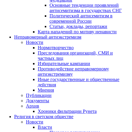
Основные тенденции проявлений
антисемитизма в государствах СНГ
Политический антисемитизм в
современной России
Статьи, доклады, репортажи
Карта нападений по мотиву ненависти
Неправомерный антиэкстремизм
Новости
Нормотворчество
Преследования организаций, СМИ и
частных лиц
Избирательные кампании
Противодействие неправомерному
антиэкстремизму
Иные государственные и общественные
действия
Мнения
Публикации
Документы
Архив
Хроники фильтрации Рунета
Религия в светском обществе
Новости
Власти