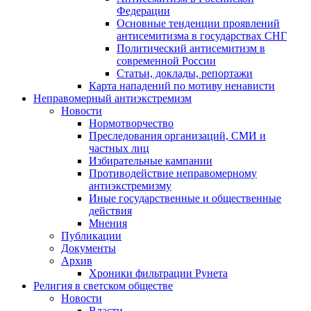
Федерации
Основные тенденции проявлений
антисемитизма в государствах СНГ
Политический антисемитизм в
современной России
Статьи, доклады, репортажи
Карта нападений по мотиву ненависти
Неправомерный антиэкстремизм
Новости
Нормотворчество
Преследования организаций, СМИ и
частных лиц
Избирательные кампании
Противодействие неправомерному
антиэкстремизму
Иные государственные и общественные
действия
Мнения
Публикации
Документы
Архив
Хроники фильтрации Рунета
Религия в светском обществе
Новости
Власти