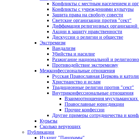
Конфликты с местным населением и ор
Конфликты с учреждениями культуры
Защита права на свободу совести
Светские организации против "сект"
Диффамация религиозных организаций
Акции в защиту нравственности
Дискуссии о религии и обществе
Экстремизм
Вандализм
Убийства и насилие
Разжигание национальной и религиозно
Противодействие экстремизму
Межконфессиональные отношения
Русская Православная Церковь и католи
Христианство и ислам
Традиционные религии против "сект"
Внутриконфессиональные отношения
Взаимоотношения мусульманских 
Православные юрисдикции
Прочие конфессии
Другие примеры сотрудничества и конф
Курьезы
Сколько верующих
Публикации
Из книг "Панорамы"