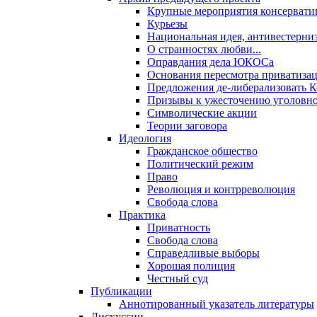
Крупные мероприятия консервати
Курьезы
Национальная идея, антивестерни
О странностях любви...
Оправдания дела ЮКОСа
Основания пересмотра приватиза
Предложения де-либерализовать 
Призывы к ужесточению уголовног
Символические акции
Теории заговора
Идеология
Гражданское общество
Политический режим
Право
Революция и контрреволюция
Свобода слова
Практика
Приватность
Свобода слова
Справедливые выборы
Хорошая полиция
Честный суд
Публикации
Аннотированный указатель литературы
Дискуссии