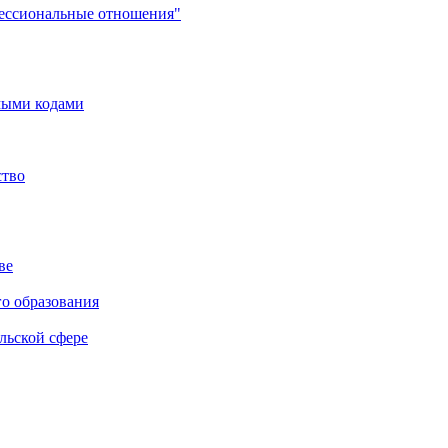
фессиональные отношения"
мыми кодами
ство
ве
го образования
льской сфере