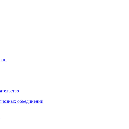
изни
ательство
игиозных объединений
"