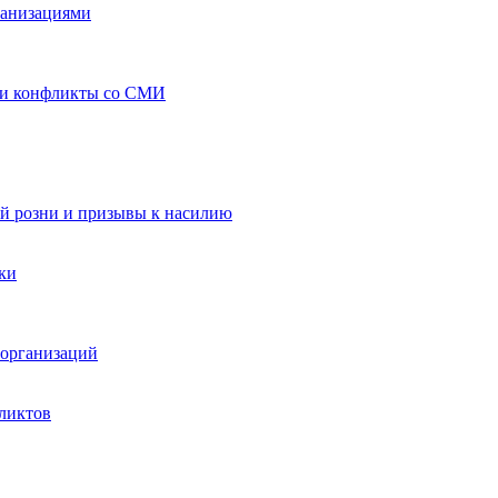
ганизациями
 и конфликты со СМИ
й розни и призывы к насилию
ки
организаций
ликтов