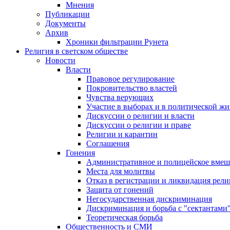
Мнения
Публикации
Документы
Архив
Хроники фильтрации Рунета
Религия в светском обществе
Новости
Власти
Правовое регулирование
Покровительство властей
Чувства верующих
Участие в выборах и в политической ж
Дискуссии о религии и власти
Дискуссии о религии и праве
Религии и карантин
Соглашения
Гонения
Административное и полицейское вмеш
Места для молитвы
Отказ в регистрации и ликвидация рел
Защита от гонений
Негосударственная дискриминация
Дискриминация и борьба с "сектантами
Теоретическая борьба
Общественность и СМИ