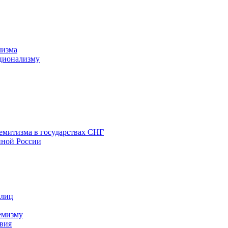
лизма
ционализму
емитизма в государствах СНГ
нной России
 лиц
емизму
вия