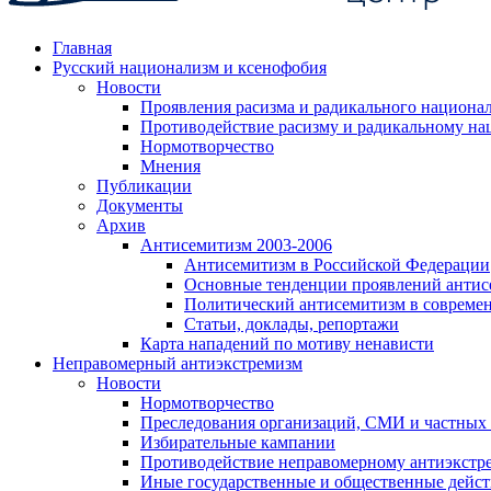
Главная
Русский национализм и ксенофобия
Новости
Проявления расизма и радикального национа
Противодействие расизму и радикальному на
Нормотворчество
Мнения
Публикации
Документы
Архив
Антисемитизм 2003-2006
Антисемитизм в Российской Федерации
Основные тенденции проявлений антис
Политический антисемитизм в совреме
Статьи, доклады, репортажи
Карта нападений по мотиву ненависти
Неправомерный антиэкстремизм
Новости
Нормотворчество
Преследования организаций, СМИ и частных
Избирательные кампании
Противодействие неправомерному антиэкстр
Иные государственные и общественные дейст