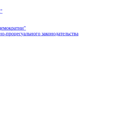
а"
демократии"
но-процесуального законодательства