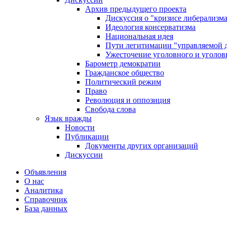
Архив предыдущего проекта
Дискуссия о "кризисе либерализм
Идеология консерватизма
Национальная идея
Пути легитимации "управляемой 
Ужесточение уголовного и уголов
Барометр демократии
Гражданское общество
Политический режим
Право
Революция и оппозиция
Свобода слова
Язык вражды
Новости
Публикации
Документы других организаций
Дискуссии
Объявления
О нас
Аналитика
Справочник
База данных