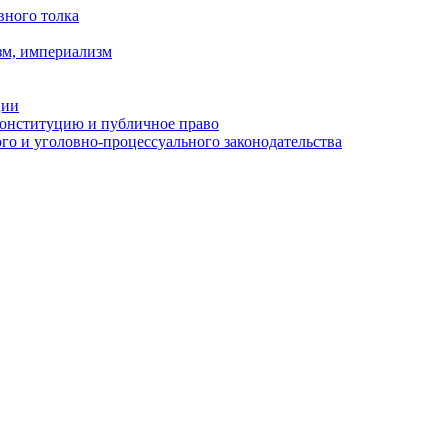
вного толка
зм, империализм
ции
Конституцию и публичное право
о и уголовно-процессуального законодательства