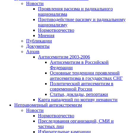
Новости
Проявления расизма и радикального
национализма
Противодействие расизму и радикальному
национализму
Нормотворчество
Мнения
Публикации
Документы
Архив
Антисемитизм 2003-2006
Антисемитизм в Российской
Федерации
Основные тенденции проявлений
антисемитизма в государствах СНГ
Политический антисемитизм в
современной России
Статьи, доклады, репортажи
Карта нападений по мотиву ненависти
Неправомерный антиэкстремизм
Новости
Нормотворчество
Преследования организаций, СМИ и
частных лиц
Избирательные кампании