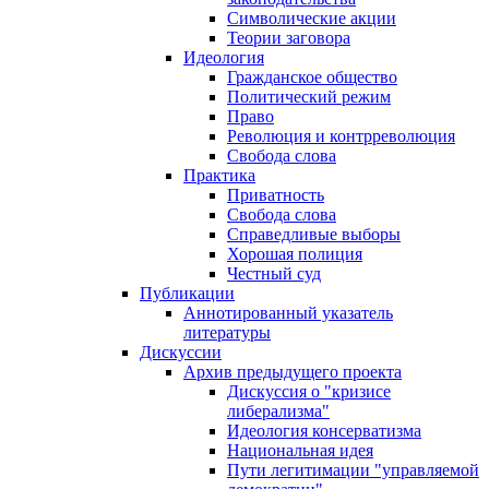
Символические акции
Теории заговора
Идеология
Гражданское общество
Политический режим
Право
Революция и контрреволюция
Свобода слова
Практика
Приватность
Свобода слова
Справедливые выборы
Хорошая полиция
Честный суд
Публикации
Аннотированный указатель
литературы
Дискуссии
Архив предыдущего проекта
Дискуссия о "кризисе
либерализма"
Идеология консерватизма
Национальная идея
Пути легитимации "управляемой