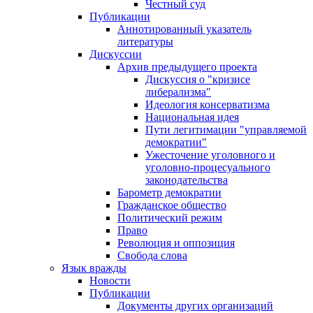
Честный суд
Публикации
Аннотированный указатель
литературы
Дискуссии
Архив предыдущего проекта
Дискуссия о "кризисе
либерализма"
Идеология консерватизма
Национальная идея
Пути легитимации "управляемой
демократии"
Ужесточение уголовного и
уголовно-процесуального
законодательства
Барометр демократии
Гражданское общество
Политический режим
Право
Революция и оппозиция
Свобода слова
Язык вражды
Новости
Публикации
Документы других организаций