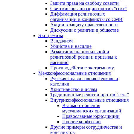
Защита права на свободу совести
Светские организации против "сект"
Диффамация религиозных
организаций и конфликты со СМИ
Акции в защиту нравственности
Дискуссии о религии и обществе
Экстремизм
Вандализм
Убийства и насилие
Разжигание национальной и
религиозной розни и призывы к
насилию
Противодействие экстремизму
Межконфессиональные отношения
Русская Православная Церковь и
католики
Христианство и ислам
Традиционные религии против "сект"
Внутриконфессиональные отношения
Взаимоотношения
мусульманских организаций
Православные юрисдикции
Прочие конфессии
Другие примеры сотрудничества и
конфликтов