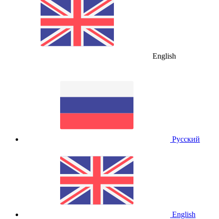
English
Русский
English