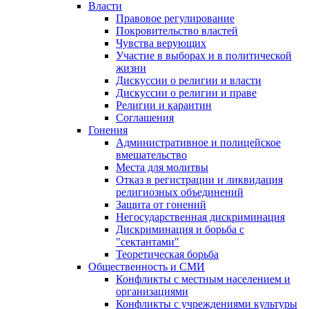
Власти
Правовое регулирование
Покровительство властей
Чувства верующих
Участие в выборах и в политической
жизни
Дискуссии о религии и власти
Дискуссии о религии и праве
Религии и карантин
Соглашения
Гонения
Административное и полицейское
вмешательство
Места для молитвы
Отказ в регистрации и ликвидация
религиозных объединений
Защита от гонений
Негосударственная дискриминация
Дискриминация и борьба с
"сектантами"
Теоретическая борьба
Общественность и СМИ
Конфликты с местным населением и
организациями
Конфликты с учреждениями культуры