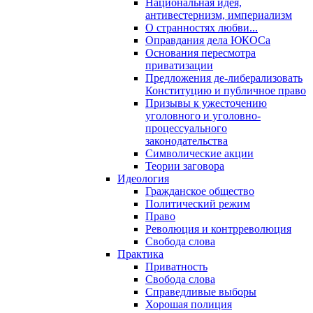
Национальная идея,
антивестернизм, империализм
О странностях любви...
Оправдания дела ЮКОСа
Основания пересмотра
приватизации
Предложения де-либерализовать
Конституцию и публичное право
Призывы к ужесточению
уголовного и уголовно-
процессуального
законодательства
Символические акции
Теории заговора
Идеология
Гражданское общество
Политический режим
Право
Революция и контрреволюция
Свобода слова
Практика
Приватность
Свобода слова
Справедливые выборы
Хорошая полиция