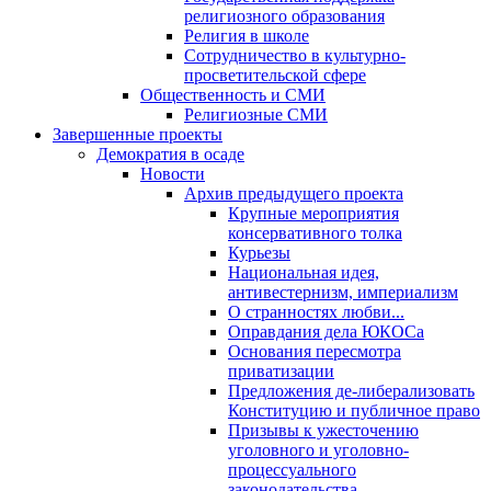
религиозного образования
Религия в школе
Сотрудничество в культурно-
просветительской сфере
Общественность и СМИ
Религиозные СМИ
Завершенные проекты
Демократия в осаде
Новости
Архив предыдущего проекта
Крупные мероприятия
консервативного толка
Курьезы
Национальная идея,
антивестернизм, империализм
О странностях любви...
Оправдания дела ЮКОСа
Основания пересмотра
приватизации
Предложения де-либерализовать
Конституцию и публичное право
Призывы к ужесточению
уголовного и уголовно-
процессуального
законодательства