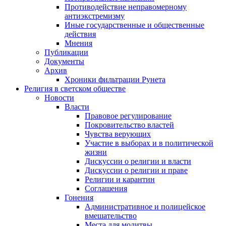
Противодействие неправомерному
антиэкстремизму
Иные государственные и общественные
действия
Мнения
Публикации
Документы
Архив
Хроники фильтрации Рунета
Религия в светском обществе
Новости
Власти
Правовое регулирование
Покровительство властей
Чувства верующих
Участие в выборах и в политической
жизни
Дискуссии о религии и власти
Дискуссии о религии и праве
Религии и карантин
Соглашения
Гонения
Административное и полицейское
вмешательство
Места для молитвы