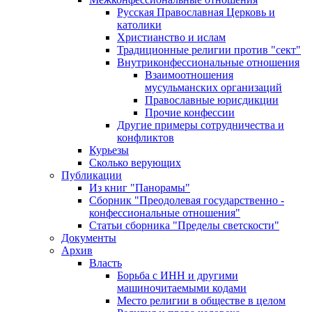
Русская Православная Церковь и
католики
Христианство и ислам
Традиционные религии против "сект"
Внутриконфессиональные отношения
Взаимоотношения
мусульманских организаций
Православные юрисдикции
Прочие конфессии
Другие примеры сотрудничества и
конфликтов
Курьезы
Сколько верующих
Публикации
Из книг "Панорамы"
Сборник "Преодолевая государственно -
конфессиональные отношения"
Статьи сборника "Пределы светскости"
Документы
Архив
Власть
Борьба с ИНН и другими
машиночитаемыми кодами
Место религии в обществе в целом