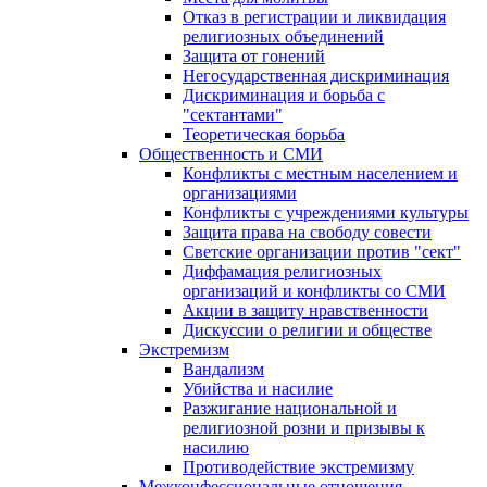
Отказ в регистрации и ликвидация
религиозных объединений
Защита от гонений
Негосударственная дискриминация
Дискриминация и борьба с
"сектантами"
Теоретическая борьба
Общественность и СМИ
Конфликты с местным населением и
организациями
Конфликты с учреждениями культуры
Защита права на свободу совести
Светские организации против "сект"
Диффамация религиозных
организаций и конфликты со СМИ
Акции в защиту нравственности
Дискуссии о религии и обществе
Экстремизм
Вандализм
Убийства и насилие
Разжигание национальной и
религиозной розни и призывы к
насилию
Противодействие экстремизму
Межконфессиональные отношения