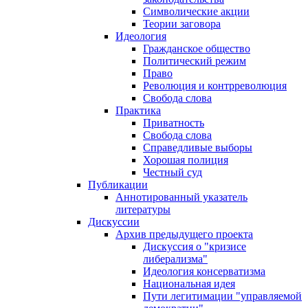
Символические акции
Теории заговора
Идеология
Гражданское общество
Политический режим
Право
Революция и контрреволюция
Свобода слова
Практика
Приватность
Свобода слова
Справедливые выборы
Хорошая полиция
Честный суд
Публикации
Аннотированный указатель
литературы
Дискуссии
Архив предыдущего проекта
Дискуссия о "кризисе
либерализма"
Идеология консерватизма
Национальная идея
Пути легитимации "управляемой