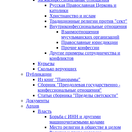
Русская Православная Церковь и
католики
Христианство и ислам
Традиционные религии против "сект"
Внутриконфессиональные отношения
Взаимоотношения
мусульманских организаций
Православные юрисдикции
Прочие конфессии
Другие примеры сотрудничества и
конфликтов
Курьезы
Сколько верующих
Публикации
Из книг "Панорамы"
Сборник "Преодолевая государственно -
конфессиональные отношения"
Статьи сборника "Пределы светскости"
Документы
Архив
Власть
Борьба с ИНН и другими
машиночитаемыми кодами
Место религии в обществе в целом