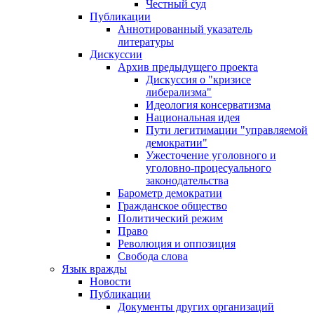
Честный суд
Публикации
Аннотированный указатель
литературы
Дискуссии
Архив предыдущего проекта
Дискуссия о "кризисе
либерализма"
Идеология консерватизма
Национальная идея
Пути легитимации "управляемой
демократии"
Ужесточение уголовного и
уголовно-процесуального
законодательства
Барометр демократии
Гражданское общество
Политический режим
Право
Революция и оппозиция
Свобода слова
Язык вражды
Новости
Публикации
Документы других организаций