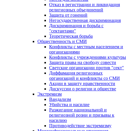
Отказ в регистрации и ликвидация
религиозных объединений
Защита от гонений
Негосударственная дискриминация
Дискриминация и борьба с
"сектантами"
Теоретическая борьба
Общественность и СМИ
Конфликты с местным населением и
организациями
Конфликты с учреждениями культуры
Защита права на свободу совести
Светские организации против "сект"
Диффамация религиозных
организаций и конфликты со СМИ
Акции в защиту нравственности
Дискуссии о религии и обществе
Экстремизм
Вандализм
Убийства и насилие
Разжигание национальной и
религиозной розни и призывы к
насилию
Противодействие экстремизму
Межконфессиональные отношения