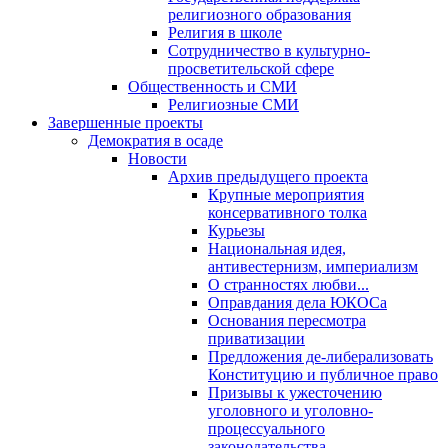
религиозного образования
Религия в школе
Сотрудничество в культурно-
просветительской сфере
Общественность и СМИ
Религиозные СМИ
Завершенные проекты
Демократия в осаде
Новости
Архив предыдущего проекта
Крупные мероприятия
консервативного толка
Курьезы
Национальная идея,
антивестернизм, империализм
О странностях любви...
Оправдания дела ЮКОСа
Основания пересмотра
приватизации
Предложения де-либерализовать
Конституцию и публичное право
Призывы к ужесточению
уголовного и уголовно-
процессуального
законодательства