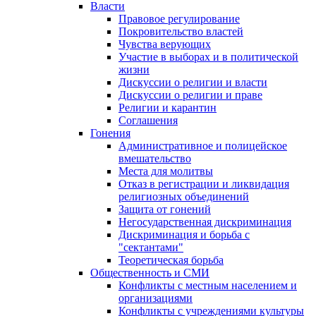
Власти
Правовое регулирование
Покровительство властей
Чувства верующих
Участие в выборах и в политической
жизни
Дискуссии о религии и власти
Дискуссии о религии и праве
Религии и карантин
Соглашения
Гонения
Административное и полицейское
вмешательство
Места для молитвы
Отказ в регистрации и ликвидация
религиозных объединений
Защита от гонений
Негосударственная дискриминация
Дискриминация и борьба с
"сектантами"
Теоретическая борьба
Общественность и СМИ
Конфликты с местным населением и
организациями
Конфликты с учреждениями культуры