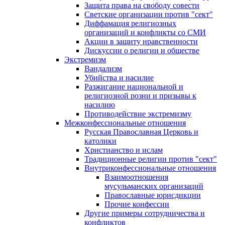
Защита права на свободу совести
Светские организации против "сект"
Диффамация религиозных
организаций и конфликты со СМИ
Акции в защиту нравственности
Дискуссии о религии и обществе
Экстремизм
Вандализм
Убийства и насилие
Разжигание национальной и
религиозной розни и призывы к
насилию
Противодействие экстремизму
Межконфессиональные отношения
Русская Православная Церковь и
католики
Христианство и ислам
Традиционные религии против "сект"
Внутриконфессиональные отношения
Взаимоотношения
мусульманских организаций
Православные юрисдикции
Прочие конфессии
Другие примеры сотрудничества и
конфликтов