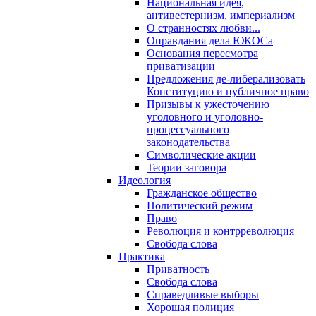
Национальная идея,
антивестернизм, империализм
О странностях любви...
Оправдания дела ЮКОСа
Основания пересмотра
приватизации
Предложения де-либерализовать
Конституцию и публичное право
Призывы к ужесточению
уголовного и уголовно-
процессуального
законодательства
Символические акции
Теории заговора
Идеология
Гражданское общество
Политический режим
Право
Революция и контрреволюция
Свобода слова
Практика
Приватность
Свобода слова
Справедливые выборы
Хорошая полиция