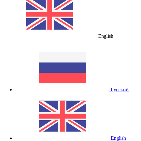
English
Русский
English