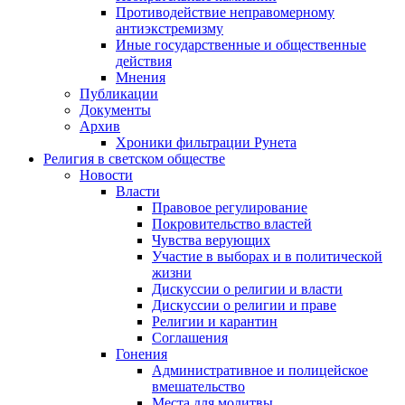
Противодействие неправомерному
антиэкстремизму
Иные государственные и общественные
действия
Мнения
Публикации
Документы
Архив
Хроники фильтрации Рунета
Религия в светском обществе
Новости
Власти
Правовое регулирование
Покровительство властей
Чувства верующих
Участие в выборах и в политической
жизни
Дискуссии о религии и власти
Дискуссии о религии и праве
Религии и карантин
Соглашения
Гонения
Административное и полицейское
вмешательство
Места для молитвы