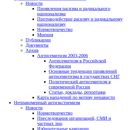
Новости
Проявления расизма и радикального
национализма
Противодействие расизму и радикальному
национализму
Нормотворчество
Мнения
Публикации
Документы
Архив
Антисемитизм 2003-2006
Антисемитизм в Российской
Федерации
Основные тенденции проявлений
антисемитизма в государствах СНГ
Политический антисемитизм в
современной России
Статьи, доклады, репортажи
Карта нападений по мотиву ненависти
Неправомерный антиэкстремизм
Новости
Нормотворчество
Преследования организаций, СМИ и
частных лиц
Избирательные кампании