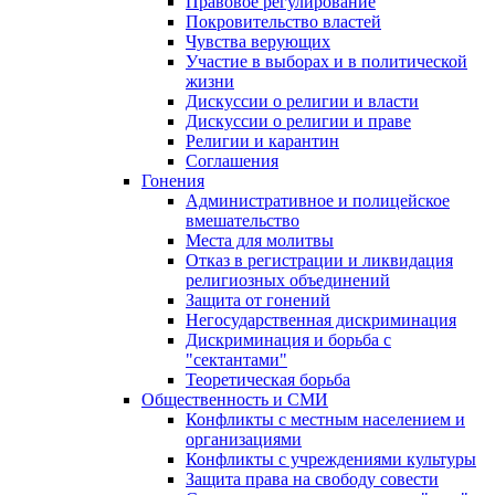
Правовое регулирование
Покровительство властей
Чувства верующих
Участие в выборах и в политической
жизни
Дискуссии о религии и власти
Дискуссии о религии и праве
Религии и карантин
Соглашения
Гонения
Административное и полицейское
вмешательство
Места для молитвы
Отказ в регистрации и ликвидация
религиозных объединений
Защита от гонений
Негосударственная дискриминация
Дискриминация и борьба с
"сектантами"
Теоретическая борьба
Общественность и СМИ
Конфликты с местным населением и
организациями
Конфликты с учреждениями культуры
Защита права на свободу совести