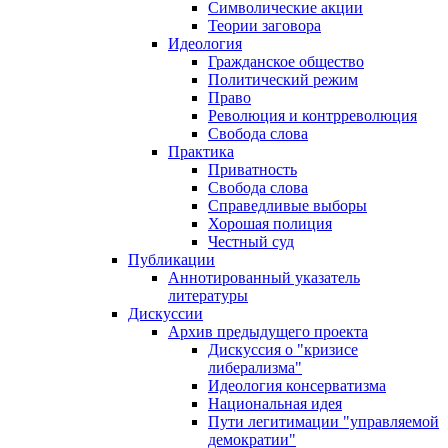
Символические акции
Теории заговора
Идеология
Гражданское общество
Политический режим
Право
Революция и контрреволюция
Свобода слова
Практика
Приватность
Свобода слова
Справедливые выборы
Хорошая полиция
Честный суд
Публикации
Аннотированный указатель
литературы
Дискуссии
Архив предыдущего проекта
Дискуссия о "кризисе
либерализма"
Идеология консерватизма
Национальная идея
Пути легитимации "управляемой
демократии"