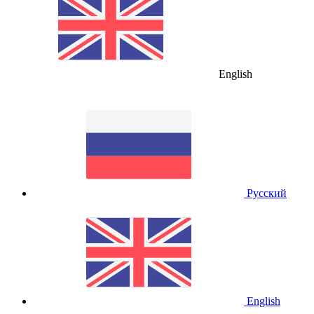
English
Русский
English