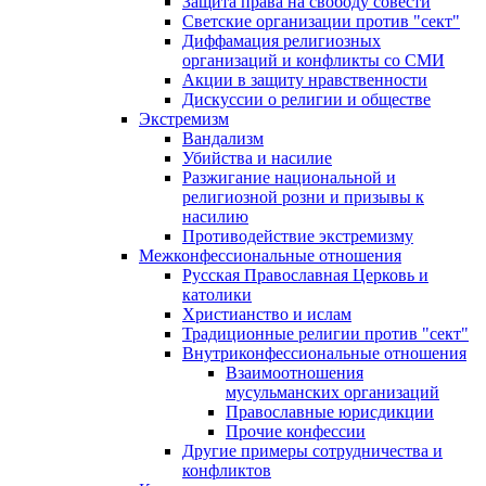
Защита права на свободу совести
Светские организации против "сект"
Диффамация религиозных
организаций и конфликты со СМИ
Акции в защиту нравственности
Дискуссии о религии и обществе
Экстремизм
Вандализм
Убийства и насилие
Разжигание национальной и
религиозной розни и призывы к
насилию
Противодействие экстремизму
Межконфессиональные отношения
Русская Православная Церковь и
католики
Христианство и ислам
Традиционные религии против "сект"
Внутриконфессиональные отношения
Взаимоотношения
мусульманских организаций
Православные юрисдикции
Прочие конфессии
Другие примеры сотрудничества и
конфликтов