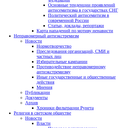
Основные тенденции проявлений
антисемитизма в государствах СНГ
Политический антисемитизм в
современной России
Статьи, доклады, репортажи
Карта нападений по мотиву ненависти
Неправомерный антиэкстремизм
Новости
Нормотворчество
Преследования организаций, СМИ и
частных лиц
Избирательные кампании
Противодействие неправомерному
антиэкстремизму
Иные государственные и общественные
действия
Мнения
Публикации
Документы
Архив
Хроники фильтрации Рунета
Религия в светском обществе
Новости
Власти