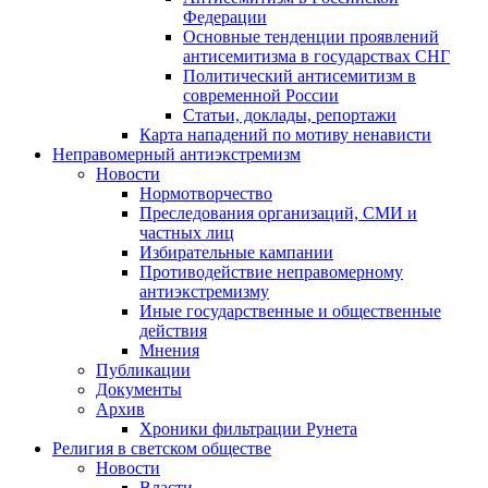
Федерации
Основные тенденции проявлений
антисемитизма в государствах СНГ
Политический антисемитизм в
современной России
Статьи, доклады, репортажи
Карта нападений по мотиву ненависти
Неправомерный антиэкстремизм
Новости
Нормотворчество
Преследования организаций, СМИ и
частных лиц
Избирательные кампании
Противодействие неправомерному
антиэкстремизму
Иные государственные и общественные
действия
Мнения
Публикации
Документы
Архив
Хроники фильтрации Рунета
Религия в светском обществе
Новости
Власти