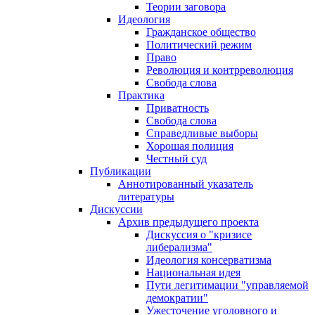
Теории заговора
Идеология
Гражданское общество
Политический режим
Право
Революция и контрреволюция
Свобода слова
Практика
Приватность
Свобода слова
Справедливые выборы
Хорошая полиция
Честный суд
Публикации
Аннотированный указатель
литературы
Дискуссии
Архив предыдущего проекта
Дискуссия о "кризисе
либерализма"
Идеология консерватизма
Национальная идея
Пути легитимации "управляемой
демократии"
Ужесточение уголовного и