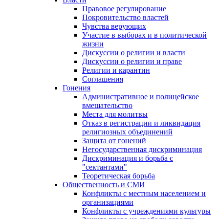
Правовое регулирование
Покровительство властей
Чувства верующих
Участие в выборах и в политической
жизни
Дискуссии о религии и власти
Дискуссии о религии и праве
Религии и карантин
Соглашения
Гонения
Административное и полицейское
вмешательство
Места для молитвы
Отказ в регистрации и ликвидация
религиозных объединений
Защита от гонений
Негосударственная дискриминация
Дискриминация и борьба с
"сектантами"
Теоретическая борьба
Общественность и СМИ
Конфликты с местным населением и
организациями
Конфликты с учреждениями культуры