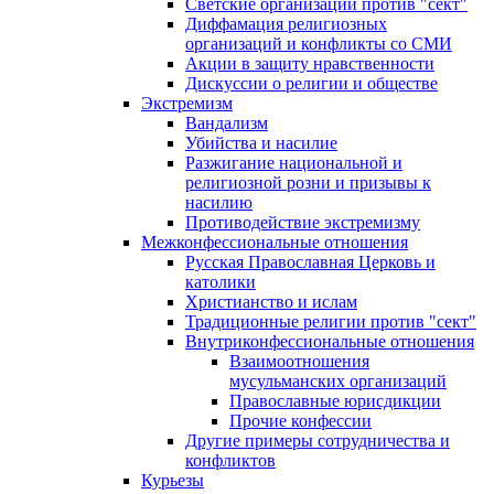
Светские организации против "сект"
Диффамация религиозных
организаций и конфликты со СМИ
Акции в защиту нравственности
Дискуссии о религии и обществе
Экстремизм
Вандализм
Убийства и насилие
Разжигание национальной и
религиозной розни и призывы к
насилию
Противодействие экстремизму
Межконфессиональные отношения
Русская Православная Церковь и
католики
Христианство и ислам
Традиционные религии против "сект"
Внутриконфессиональные отношения
Взаимоотношения
мусульманских организаций
Православные юрисдикции
Прочие конфессии
Другие примеры сотрудничества и
конфликтов
Курьезы