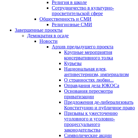
Религия в школе
Сотрудничество в культурно-
просветительской сфере
Общественность и СМИ
Религиозные СМИ
Завершенные проекты
Демократия в осаде
Новости
Архив предыдущего проекта
Крупные мероприятия
консервативного толка
Курьезы
Национальная идея,
антивестернизм, империализм
О странностях любви...
Оправдания дела ЮКОСа
Основания пересмотра
приватизации
Предложения де-либерализовать
Конституцию и публичное право
Призывы к ужесточению
уголовного и уголовно-
процессуального
законодательства
Символические акции