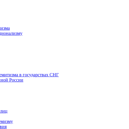
лизма
ционализму
емитизма в государствах СНГ
нной России
 лиц
емизму
вия