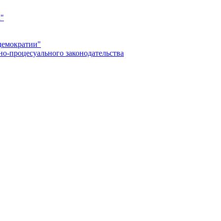
а"
демократии"
но-процесуального законодательства