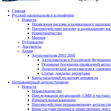
Главная
Русский национализм и ксенофобия
Новости
Проявления расизма и радикального национа
Противодействие расизму и радикальному на
Нормотворчество
Мнения
Публикации
Документы
Архив
Антисемитизм 2003-2006
Антисемитизм в Российской Федерации
Основные тенденции проявлений антис
Политический антисемитизм в совреме
Статьи, доклады, репортажи
Карта нападений по мотиву ненависти
Неправомерный антиэкстремизм
Новости
Нормотворчество
Преследования организаций, СМИ и частных
Избирательные кампании
Противодействие неправомерному антиэкстр
Иные государственные и общественные дейст