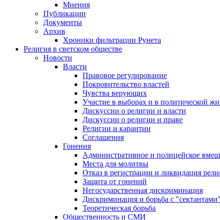
Мнения
Публикации
Документы
Архив
Хроники фильтрации Рунета
Религия в светском обществе
Новости
Власти
Правовое регулирование
Покровительство властей
Чувства верующих
Участие в выборах и в политической ж
Дискуссии о религии и власти
Дискуссии о религии и праве
Религии и карантин
Соглашения
Гонения
Административное и полицейское вмеш
Места для молитвы
Отказ в регистрации и ликвидация рел
Защита от гонений
Негосударственная дискриминация
Дискриминация и борьба с "сектантами
Теоретическая борьба
Общественность и СМИ