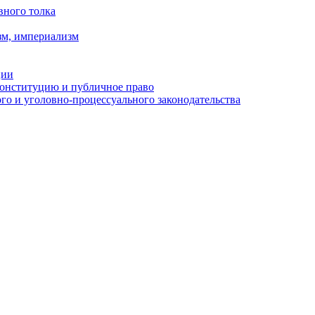
вного толка
зм, империализм
ции
Конституцию и публичное право
о и уголовно-процессуального законодательства