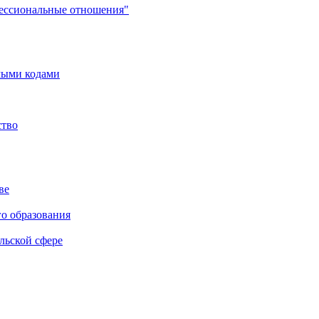
фессиональные отношения"
мыми кодами
ство
ве
го образования
льской сфере