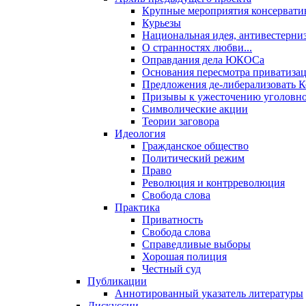
Крупные мероприятия консервати
Курьезы
Национальная идея, антивестерни
О странностях любви...
Оправдания дела ЮКОСа
Основания пересмотра приватиза
Предложения де-либерализовать 
Призывы к ужесточению уголовног
Символические акции
Теории заговора
Идеология
Гражданское общество
Политический режим
Право
Революция и контрреволюция
Свобода слова
Практика
Приватность
Свобода слова
Справедливые выборы
Хорошая полиция
Честный суд
Публикации
Аннотированный указатель литературы
Дискуссии