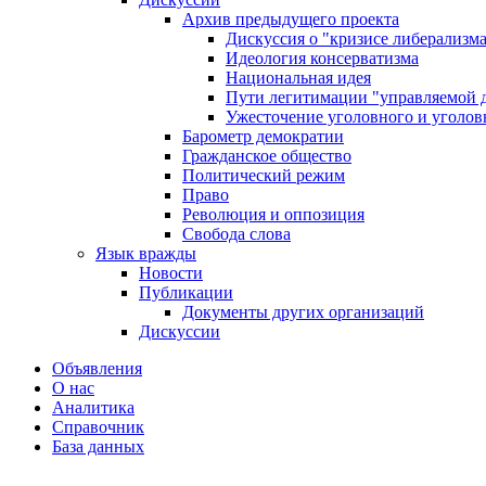
Архив предыдущего проекта
Дискуссия о "кризисе либерализм
Идеология консерватизма
Национальная идея
Пути легитимации "управляемой 
Ужесточение уголовного и уголов
Барометр демократии
Гражданское общество
Политический режим
Право
Революция и оппозиция
Свобода слова
Язык вражды
Новости
Публикации
Документы других организаций
Дискуссии
Объявления
О нас
Аналитика
Справочник
База данных