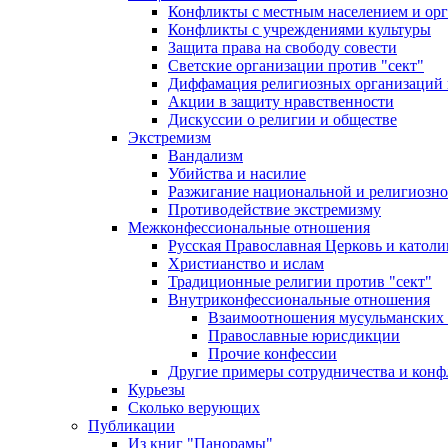
Конфликты с местным населением и ор
Конфликты с учреждениями культуры
Защита права на свободу совести
Светские организации против "сект"
Диффамация религиозных организаций
Акции в защиту нравственности
Дискуссии о религии и обществе
Экстремизм
Вандализм
Убийства и насилие
Разжигание национальной и религиозно
Противодействие экстремизму
Межконфессиональные отношения
Русская Православная Церковь и католи
Христианство и ислам
Традиционные религии против "сект"
Внутриконфессиональные отношения
Взаимоотношения мусульманских 
Православные юрисдикции
Прочие конфессии
Другие примеры сотрудничества и конф
Курьезы
Сколько верующих
Публикации
Из книг "Панорамы"