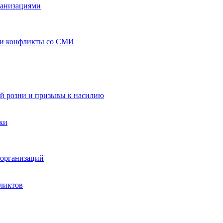
ганизациями
 и конфликты со СМИ
й розни и призывы к насилию
ки
организаций
ликтов