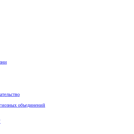
изни
ательство
игиозных объединений
"