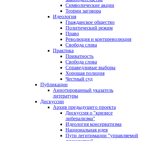
Символические акции
Теории заговора
Идеология
Гражданское общество
Политический режим
Право
Революция и контрреволюция
Свобода слова
Практика
Приватность
Свобода слова
Справедливые выборы
Хорошая полиция
Честный суд
Публикации
Аннотированный указатель
литературы
Дискуссии
Архив предыдущего проекта
Дискуссия о "кризисе
либерализма"
Идеология консерватизма
Национальная идея
Пути легитимации "управляемой