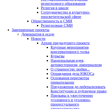
религиозного образования
Религия в школе
Сотрудничество в культурно-
просветительской сфере
Общественность и СМИ
Религиозные СМИ
Завершенные проекты
Демократия в осаде
Новости
Архив предыдущего проекта
Крупные мероприятия
консервативного толка
Курьезы
Национальная идея,
антивестернизм, империализм
О странностях любви...
Оправдания дела ЮКОСа
Основания пересмотра
приватизации
Предложения де-либерализовать
Конституцию и публичное право
Призывы к ужесточению
уголовного и уголовно-
процессуального
законодательства