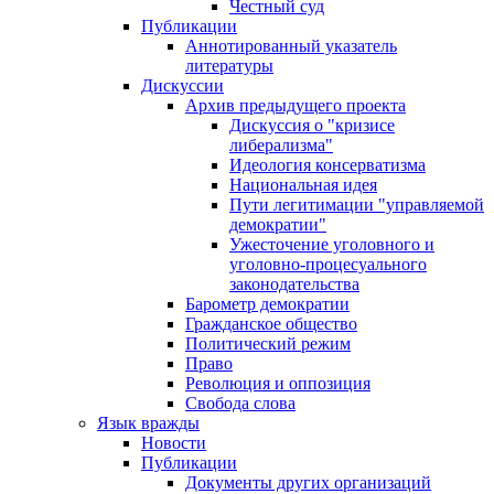
Честный суд
Публикации
Аннотированный указатель
литературы
Дискуссии
Архив предыдущего проекта
Дискуссия о "кризисе
либерализма"
Идеология консерватизма
Национальная идея
Пути легитимации "управляемой
демократии"
Ужесточение уголовного и
уголовно-процесуального
законодательства
Барометр демократии
Гражданское общество
Политический режим
Право
Революция и оппозиция
Свобода слова
Язык вражды
Новости
Публикации
Документы других организаций