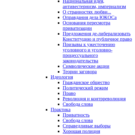
Национальная идея,
антивестернизм, империализм
О странностях любви...
Оправдания дела ЮКОСа
Основания пересмотра
приватизации
Предложения де-либерализовать
Конституцию и публичное право
Призывы к ужесточению
уголовного и уголовно-
процессуального
законодательства
Символические акции
Теории заговора
Идеология
Гражданское общество
Политический режим
Право
Революция и контрреволюция
Свобода слова
Практика
Приватность
Свобода слова
Справедливые выборы
Хорошая полиция