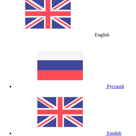
English
Русский
English