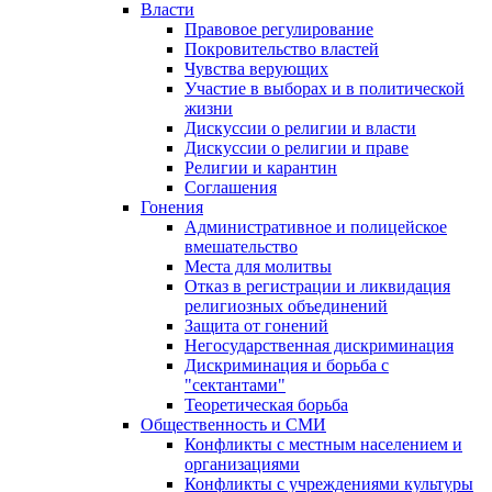
Власти
Правовое регулирование
Покровительство властей
Чувства верующих
Участие в выборах и в политической
жизни
Дискуссии о религии и власти
Дискуссии о религии и праве
Религии и карантин
Соглашения
Гонения
Административное и полицейское
вмешательство
Места для молитвы
Отказ в регистрации и ликвидация
религиозных объединений
Защита от гонений
Негосударственная дискриминация
Дискриминация и борьба с
"сектантами"
Теоретическая борьба
Общественность и СМИ
Конфликты с местным населением и
организациями
Конфликты с учреждениями культуры