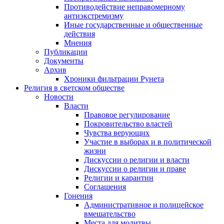
Противодействие неправомерному
антиэкстремизму
Иные государственные и общественные
действия
Мнения
Публикации
Документы
Архив
Хроники фильтрации Рунета
Религия в светском обществе
Новости
Власти
Правовое регулирование
Покровительство властей
Чувства верующих
Участие в выборах и в политической
жизни
Дискуссии о религии и власти
Дискуссии о религии и праве
Религии и карантин
Соглашения
Гонения
Административное и полицейское
вмешательство
Места для молитвы