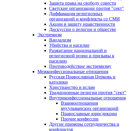
Защита права на свободу совести
Светские организации против "сект"
Диффамация религиозных
организаций и конфликты со СМИ
Акции в защиту нравственности
Дискуссии о религии и обществе
Экстремизм
Вандализм
Убийства и насилие
Разжигание национальной и
религиозной розни и призывы к
насилию
Противодействие экстремизму
Межконфессиональные отношения
Русская Православная Церковь и
католики
Христианство и ислам
Традиционные религии против "сект"
Внутриконфессиональные отношения
Взаимоотношения
мусульманских организаций
Православные юрисдикции
Прочие конфессии
Другие примеры сотрудничества и
конфликтов