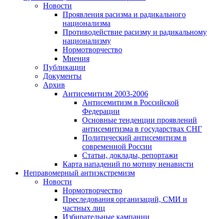
Новости
Проявления расизма и радикального
национализма
Противодействие расизму и радикальному
национализму
Нормотворчество
Мнения
Публикации
Документы
Архив
Антисемитизм 2003-2006
Антисемитизм в Российской
Федерации
Основные тенденции проявлений
антисемитизма в государствах СНГ
Политический антисемитизм в
современной России
Статьи, доклады, репортажи
Карта нападений по мотиву ненависти
Неправомерный антиэкстремизм
Новости
Нормотворчество
Преследования организаций, СМИ и
частных лиц
Избирательные кампании