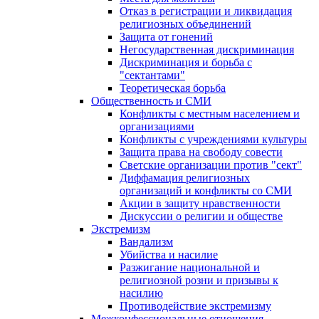
Отказ в регистрации и ликвидация
религиозных объединений
Защита от гонений
Негосударственная дискриминация
Дискриминация и борьба с
"сектантами"
Теоретическая борьба
Общественность и СМИ
Конфликты с местным населением и
организациями
Конфликты с учреждениями культуры
Защита права на свободу совести
Светские организации против "сект"
Диффамация религиозных
организаций и конфликты со СМИ
Акции в защиту нравственности
Дискуссии о религии и обществе
Экстремизм
Вандализм
Убийства и насилие
Разжигание национальной и
религиозной розни и призывы к
насилию
Противодействие экстремизму
Межконфессиональные отношения