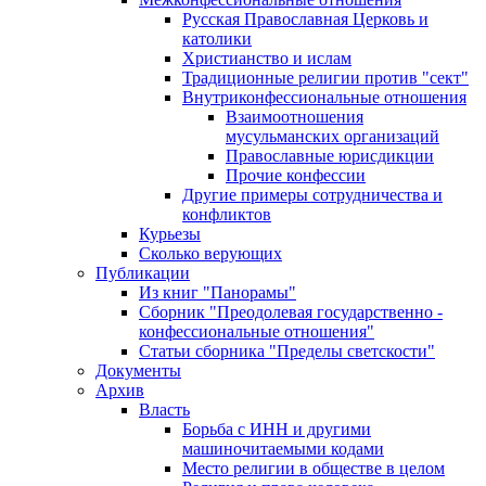
Русская Православная Церковь и
католики
Христианство и ислам
Традиционные религии против "сект"
Внутриконфессиональные отношения
Взаимоотношения
мусульманских организаций
Православные юрисдикции
Прочие конфессии
Другие примеры сотрудничества и
конфликтов
Курьезы
Сколько верующих
Публикации
Из книг "Панорамы"
Сборник "Преодолевая государственно -
конфессиональные отношения"
Статьи сборника "Пределы светскости"
Документы
Архив
Власть
Борьба с ИНН и другими
машиночитаемыми кодами
Место религии в обществе в целом