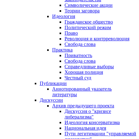
Символические акции
Теории заговора
Идеология
Гражданское общество
Политический режим
Право
Революция и контрреволюция
Свобода слова
Практика
Приватность
Свобода слова
Справедливые выборы
Хорошая полиция
Честный суд
Публикации
Аннотированный указатель
литературы
Дискуссии
Архив предыдущего проекта
Дискуссия о "кризисе
либерализма"
Идеология консерватизма
Национальная идея
Пути легитимации "управляемой