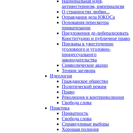
Национальная идея,
антивестернизм, империализм
О странностях любви...
Оправдания дела ЮКОСа
Основания пересмотра
приватизации
Предложения де-либерализовать
Конституцию и публичное право
Призывы к ужесточению
уголовного и уголовно-
процессуального
законодательства
Символические акции
Теории заговора
Идеология
Гражданское общество
Политический режим
Право
Революция и контрреволюция
Свобода слова
Практика
Приватность
Свобода слова
Справедливые выборы
Хорошая полиция