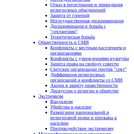
Отказ в регистрации и ликвидация
религиозных объединений
Защита от гонений
Негосударственная дискриминация
Дискриминация и борьба с
"сектантами"
Теоретическая борьба
Общественность и СМИ
Конфликты с местным населением и
организациями
Конфликты с учреждениями культуры
Защита права на свободу совести
Светские организации против "сект"
Диффамация религиозных
организаций и конфликты со СМИ
Акции в защиту нравственности
Дискуссии о религии и обществе
Экстремизм
Вандализм
Убийства и насилие
Разжигание национальной и
религиозной розни и призывы к
насилию
Противодействие экстремизму
Межконфессиональные отношения