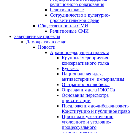
религиозного образования
Религия в школе
Сотрудничество в культурно-
просветительской сфере
Общественность и СМИ
Религиозные СМИ
Завершенные проекты
Демократия в осаде
Новости
Архив предыдущего проекта
Крупные мероприятия
консервативного толка
Курьезы
Национальная идея,
антивестернизм, империализм
О странностях любви...
Оправдания дела ЮКОСа
Основания пересмотра
приватизации
Предложения де-либерализовать
Конституцию и публичное право
Призывы к ужесточению
уголовного и уголовно-
процессуального
законодательства