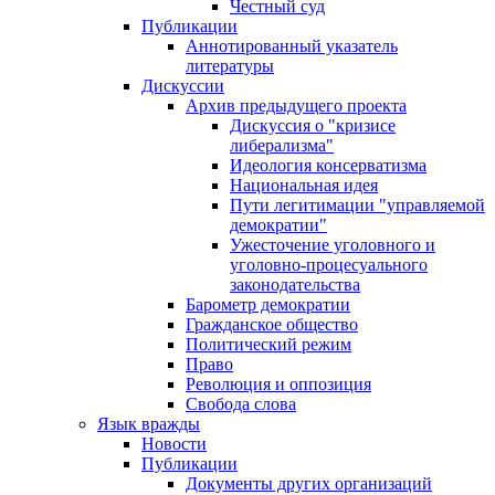
Честный суд
Публикации
Аннотированный указатель
литературы
Дискуссии
Архив предыдущего проекта
Дискуссия о "кризисе
либерализма"
Идеология консерватизма
Национальная идея
Пути легитимации "управляемой
демократии"
Ужесточение уголовного и
уголовно-процесуального
законодательства
Барометр демократии
Гражданское общество
Политический режим
Право
Революция и оппозиция
Свобода слова
Язык вражды
Новости
Публикации
Документы других организаций