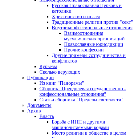
Русская Православная Церковь и
католики
Христианство и ислам
Традиционные религии против "сект"
Внутриконфессиональные отношения
Взаимоотношения
мусульманских организаций
Православные юрисдикции
Прочие конфессии
Другие примеры сотрудничества и
конфликтов
Курьезы
Сколько верующих
Публикации
Из книг "Панорамы"
Сборник "Преодолевая государственно -
конфессиональные отношения"
Статьи сборника "Пределы светскости"
Документы
Архив
Власть
Борьба с ИНН и другими
машиночитаемыми кодами
Место религии в обществе в целом