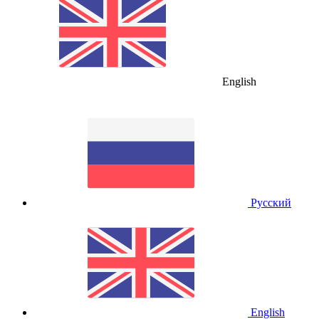
English
Русский
English