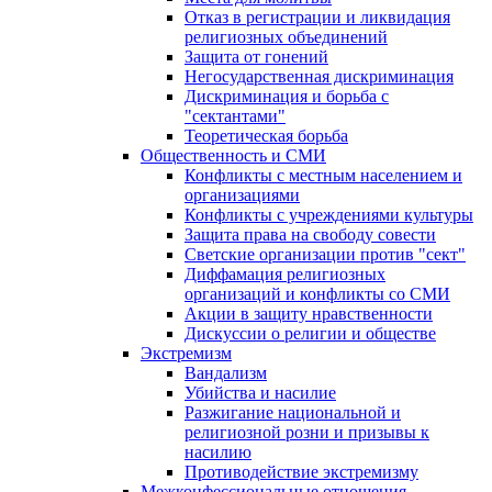
Отказ в регистрации и ликвидация
религиозных объединений
Защита от гонений
Негосударственная дискриминация
Дискриминация и борьба с
"сектантами"
Теоретическая борьба
Общественность и СМИ
Конфликты с местным населением и
организациями
Конфликты с учреждениями культуры
Защита права на свободу совести
Светские организации против "сект"
Диффамация религиозных
организаций и конфликты со СМИ
Акции в защиту нравственности
Дискуссии о религии и обществе
Экстремизм
Вандализм
Убийства и насилие
Разжигание национальной и
религиозной розни и призывы к
насилию
Противодействие экстремизму
Межконфессиональные отношения