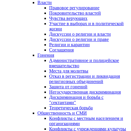
Власти
Правовое регулирование
Покровительство властей
Чувства верующих
Участие в выборах и в политической
жизни
Дискуссии о религии и власти
Дискуссии о религии и праве
Религии и карантин
Соглашения
Гонения
Административное и полицейское
вмешательство
Места для молитвы
Отказ в регистрации и ликвидация
религиозных объединений
Защита от гонений
Негосударственная дискриминация
Дискриминация и борьба с
"сектантами"
Теоретическая борьба
Общественность и СМИ
Конфликты с местным населением и
организациями
Конфликты с учреждениями культуры