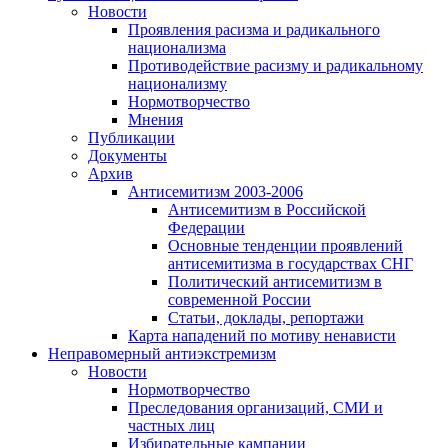
Новости
Проявления расизма и радикального
национализма
Противодействие расизму и радикальному
национализму
Нормотворчество
Мнения
Публикации
Документы
Архив
Антисемитизм 2003-2006
Антисемитизм в Российской
Федерации
Основные тенденции проявлений
антисемитизма в государствах СНГ
Политический антисемитизм в
современной России
Статьи, доклады, репортажи
Карта нападений по мотиву ненависти
Неправомерный антиэкстремизм
Новости
Нормотворчество
Преследования организаций, СМИ и
частных лиц
Избирательные кампании