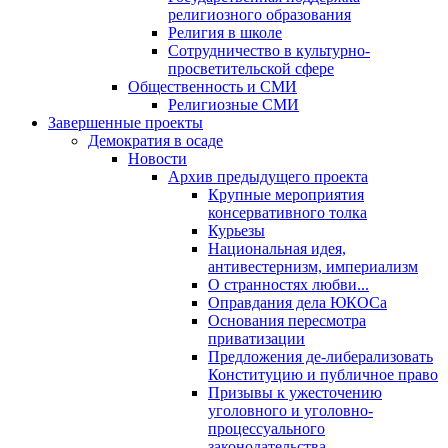
религиозного образования
Религия в школе
Сотрудничество в культурно-
просветительской сфере
Общественность и СМИ
Религиозные СМИ
Завершенные проекты
Демократия в осаде
Новости
Архив предыдущего проекта
Крупные мероприятия
консервативного толка
Курьезы
Национальная идея,
антивестернизм, империализм
О странностях любви...
Оправдания дела ЮКОСа
Основания пересмотра
приватизации
Предложения де-либерализовать
Конституцию и публичное право
Призывы к ужесточению
уголовного и уголовно-
процессуального
законодательства