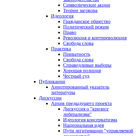
Символические акции
Теории заговора
Идеология
Гражданское общество
Политический режим
Право
Революция и контрреволюция
Свобода слова
Практика
Приватность
Свобода слова
Справедливые выборы
Хорошая полиция
Честный суд
Публикации
Аннотированный указатель
литературы
Дискуссии
Архив предыдущего проекта
Дискуссия о "кризисе
либерализма"
Идеология консерватизма
Национальная идея
Пути легитимации "управляемой