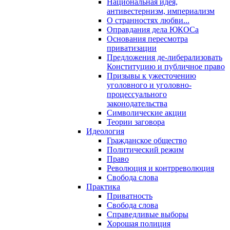
Национальная идея,
антивестернизм, империализм
О странностях любви...
Оправдания дела ЮКОСа
Основания пересмотра
приватизации
Предложения де-либерализовать
Конституцию и публичное право
Призывы к ужесточению
уголовного и уголовно-
процессуального
законодательства
Символические акции
Теории заговора
Идеология
Гражданское общество
Политический режим
Право
Революция и контрреволюция
Свобода слова
Практика
Приватность
Свобода слова
Справедливые выборы
Хорошая полиция