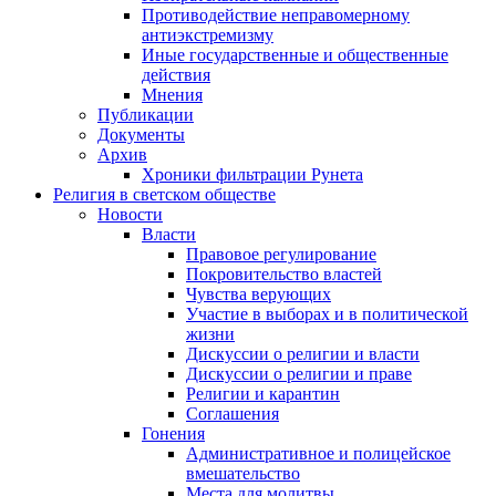
Противодействие неправомерному
антиэкстремизму
Иные государственные и общественные
действия
Мнения
Публикации
Документы
Архив
Хроники фильтрации Рунета
Религия в светском обществе
Новости
Власти
Правовое регулирование
Покровительство властей
Чувства верующих
Участие в выборах и в политической
жизни
Дискуссии о религии и власти
Дискуссии о религии и праве
Религии и карантин
Соглашения
Гонения
Административное и полицейское
вмешательство
Места для молитвы