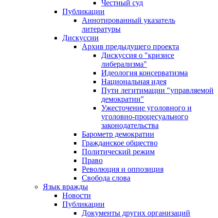
Честный суд
Публикации
Аннотированный указатель
литературы
Дискуссии
Архив предыдущего проекта
Дискуссия о "кризисе
либерализма"
Идеология консерватизма
Национальная идея
Пути легитимации "управляемой
демократии"
Ужесточение уголовного и
уголовно-процесуального
законодательства
Барометр демократии
Гражданское общество
Политический режим
Право
Революция и оппозиция
Свобода слова
Язык вражды
Новости
Публикации
Документы других организаций