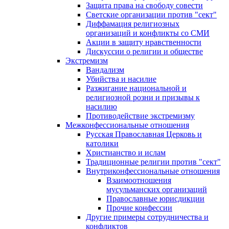
Защита права на свободу совести
Светские организации против "сект"
Диффамация религиозных
организаций и конфликты со СМИ
Акции в защиту нравственности
Дискуссии о религии и обществе
Экстремизм
Вандализм
Убийства и насилие
Разжигание национальной и
религиозной розни и призывы к
насилию
Противодействие экстремизму
Межконфессиональные отношения
Русская Православная Церковь и
католики
Христианство и ислам
Традиционные религии против "сект"
Внутриконфессиональные отношения
Взаимоотношения
мусульманских организаций
Православные юрисдикции
Прочие конфессии
Другие примеры сотрудничества и
конфликтов