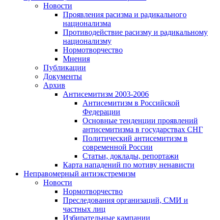
Новости
Проявления расизма и радикального
национализма
Противодействие расизму и радикальному
национализму
Нормотворчество
Мнения
Публикации
Документы
Архив
Антисемитизм 2003-2006
Антисемитизм в Российской
Федерации
Основные тенденции проявлений
антисемитизма в государствах СНГ
Политический антисемитизм в
современной России
Статьи, доклады, репортажи
Карта нападений по мотиву ненависти
Неправомерный антиэкстремизм
Новости
Нормотворчество
Преследования организаций, СМИ и
частных лиц
Избирательные кампании