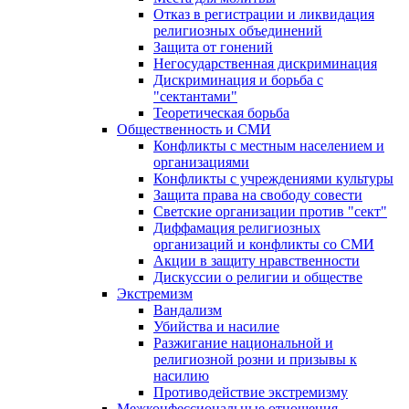
Отказ в регистрации и ликвидация
религиозных объединений
Защита от гонений
Негосударственная дискриминация
Дискриминация и борьба с
"сектантами"
Теоретическая борьба
Общественность и СМИ
Конфликты с местным населением и
организациями
Конфликты с учреждениями культуры
Защита права на свободу совести
Светские организации против "сект"
Диффамация религиозных
организаций и конфликты со СМИ
Акции в защиту нравственности
Дискуссии о религии и обществе
Экстремизм
Вандализм
Убийства и насилие
Разжигание национальной и
религиозной розни и призывы к
насилию
Противодействие экстремизму
Межконфессиональные отношения