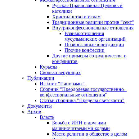
Русская Православная Церковь и
католики
Христианство и ислам
Традиционные религии против "сект"
Внутриконфессиональные отношения
Взаимоотношения
мусульманских организаций
Православные юрисдикции
Прочие конфессии
Другие примеры сотрудничества и
конфликтов
Курьезы
Сколько верующих
Публикации
Из книг "Панорамы"
Сборник "Преодолевая государственно -
конфессиональные отношения"
Статьи сборника "Пределы светскости"
Документы
Архив
Власть
Борьба с ИНН и другими
машиночитаемыми кодами
Место религии в обществе в целом