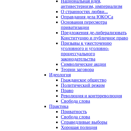
Национальная идея,
антивестернизм, империализм
О странностях любви...
Оправдания дела ЮКОСа
Основания пересмотра
приватизации
Предложения де-либерализовать
Конституцию и публичное право
Призывы к ужесточению
уголовного и уголовно-
процессуального
законодательства
Символические акции
Теории заговора
Идеология
Гражданское общество
Политический режим
Право
Революция и контрреволюция
Свобода слова
Практика
Приватность
Свобода слова
Справедливые выборы
Хорошая полиция