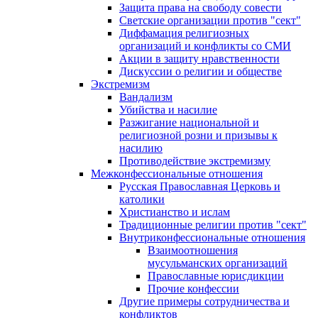
Защита права на свободу совести
Светские организации против "сект"
Диффамация религиозных
организаций и конфликты со СМИ
Акции в защиту нравственности
Дискуссии о религии и обществе
Экстремизм
Вандализм
Убийства и насилие
Разжигание национальной и
религиозной розни и призывы к
насилию
Противодействие экстремизму
Межконфессиональные отношения
Русская Православная Церковь и
католики
Христианство и ислам
Традиционные религии против "сект"
Внутриконфессиональные отношения
Взаимоотношения
мусульманских организаций
Православные юрисдикции
Прочие конфессии
Другие примеры сотрудничества и
конфликтов