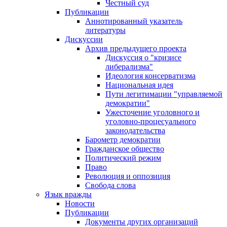
Честный суд
Публикации
Аннотированный указатель
литературы
Дискуссии
Архив предыдущего проекта
Дискуссия о "кризисе
либерализма"
Идеология консерватизма
Национальная идея
Пути легитимации "управляемой
демократии"
Ужесточение уголовного и
уголовно-процесуального
законодательства
Барометр демократии
Гражданское общество
Политический режим
Право
Революция и оппозиция
Свобода слова
Язык вражды
Новости
Публикации
Документы других организаций