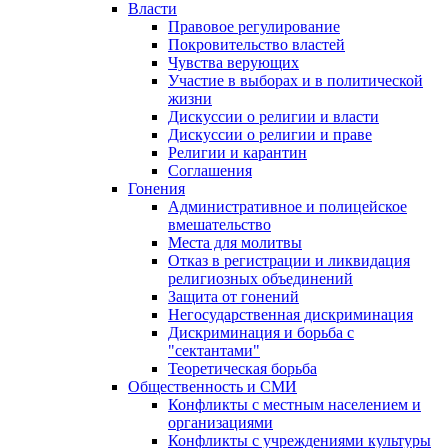
Власти
Правовое регулирование
Покровительство властей
Чувства верующих
Участие в выборах и в политической
жизни
Дискуссии о религии и власти
Дискуссии о религии и праве
Религии и карантин
Соглашения
Гонения
Административное и полицейское
вмешательство
Места для молитвы
Отказ в регистрации и ликвидация
религиозных объединений
Защита от гонений
Негосударственная дискриминация
Дискриминация и борьба с
"сектантами"
Теоретическая борьба
Общественность и СМИ
Конфликты с местным населением и
организациями
Конфликты с учреждениями культуры