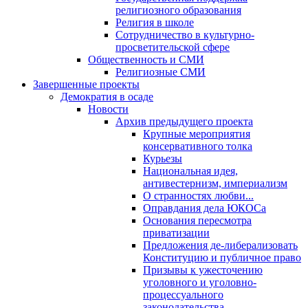
религиозного образования
Религия в школе
Сотрудничество в культурно-
просветительской сфере
Общественность и СМИ
Религиозные СМИ
Завершенные проекты
Демократия в осаде
Новости
Архив предыдущего проекта
Крупные мероприятия
консервативного толка
Курьезы
Национальная идея,
антивестернизм, империализм
О странностях любви...
Оправдания дела ЮКОСа
Основания пересмотра
приватизации
Предложения де-либерализовать
Конституцию и публичное право
Призывы к ужесточению
уголовного и уголовно-
процессуального
законодательства