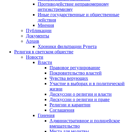
Противодействие неправомерному
антиэкстремизму
Иные государственные и общественные
действия
Мнения
Публикации
Документы
Архив
Хроники фильтрации Рунета
Религия в светском обществе
Новости
Власти
Правовое регулирование
Покровительство властей
Чувства верующих
Участие в выборах и в политической
жизни
Дискуссии о религии и власти
Дискуссии о религии и праве
Религии и карантин
Соглашения
Гонения
Административное и полицейское
вмешательство
Места для молитвы