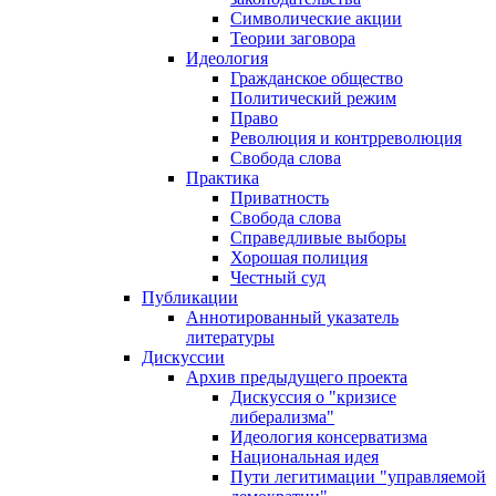
Символические акции
Теории заговора
Идеология
Гражданское общество
Политический режим
Право
Революция и контрреволюция
Свобода слова
Практика
Приватность
Свобода слова
Справедливые выборы
Хорошая полиция
Честный суд
Публикации
Аннотированный указатель
литературы
Дискуссии
Архив предыдущего проекта
Дискуссия о "кризисе
либерализма"
Идеология консерватизма
Национальная идея
Пути легитимации "управляемой