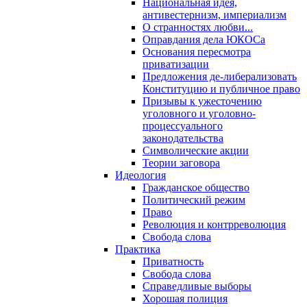
Национальная идея,
антивестернизм, империализм
О странностях любви...
Оправдания дела ЮКОСа
Основания пересмотра
приватизации
Предложения де-либерализовать
Конституцию и публичное право
Призывы к ужесточению
уголовного и уголовно-
процессуального
законодательства
Символические акции
Теории заговора
Идеология
Гражданское общество
Политический режим
Право
Революция и контрреволюция
Свобода слова
Практика
Приватность
Свобода слова
Справедливые выборы
Хорошая полиция