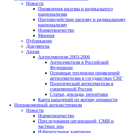
Новости
Проявления расизма и радикального
национализма
Противодействие расизму и радикальному
национализму
Нормотворчество
Мнения
Публикации
Документы
Архив
Антисемитизм 2003-2006
Антисемитизм в Российской
Федерации
Основные тенденции проявлений
антисемитизма в государствах СНГ
Политический антисемитизм в
современной России
Статьи, доклады, репортажи
Карта нападений по мотиву ненависти
Неправомерный антиэкстремизм
Новости
Нормотворчество
Преследования организаций, СМИ и
частных лиц
Избирательные кампании