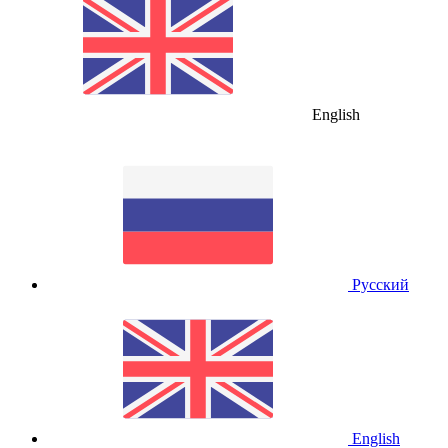
English
Русский
English