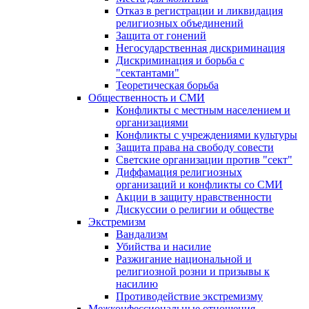
Отказ в регистрации и ликвидация
религиозных объединений
Защита от гонений
Негосударственная дискриминация
Дискриминация и борьба с
"сектантами"
Теоретическая борьба
Общественность и СМИ
Конфликты с местным населением и
организациями
Конфликты с учреждениями культуры
Защита права на свободу совести
Светские организации против "сект"
Диффамация религиозных
организаций и конфликты со СМИ
Акции в защиту нравственности
Дискуссии о религии и обществе
Экстремизм
Вандализм
Убийства и насилие
Разжигание национальной и
религиозной розни и призывы к
насилию
Противодействие экстремизму
Межконфессиональные отношения