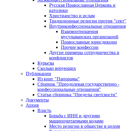
Русская Православная Церковь и
католики
Христианство и ислам
Традиционные религии против "сект"
Внутриконфессиональные отношения
Взаимоотношения
мусульманских организаций
Православные юрисдикции
Прочие конфессии
Другие примеры сотрудничества и
конфликтов
Курьезы
Сколько верующих
Публикации
Из книг "Панорамы"
Сборник "Преодолевая государственно -
конфессиональные отношения"
Статьи сборника "Пределы светскости"
Документы
Архив
Власть
Борьба с ИНН и другими
машиночитаемыми кодами
Место религии в обществе в целом