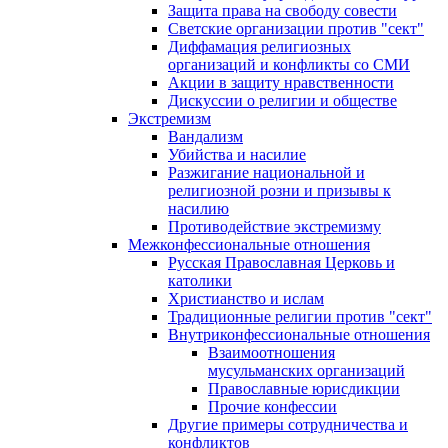
Защита права на свободу совести
Светские организации против "сект"
Диффамация религиозных
организаций и конфликты со СМИ
Акции в защиту нравственности
Дискуссии о религии и обществе
Экстремизм
Вандализм
Убийства и насилие
Разжигание национальной и
религиозной розни и призывы к
насилию
Противодействие экстремизму
Межконфессиональные отношения
Русская Православная Церковь и
католики
Христианство и ислам
Традиционные религии против "сект"
Внутриконфессиональные отношения
Взаимоотношения
мусульманских организаций
Православные юрисдикции
Прочие конфессии
Другие примеры сотрудничества и
конфликтов