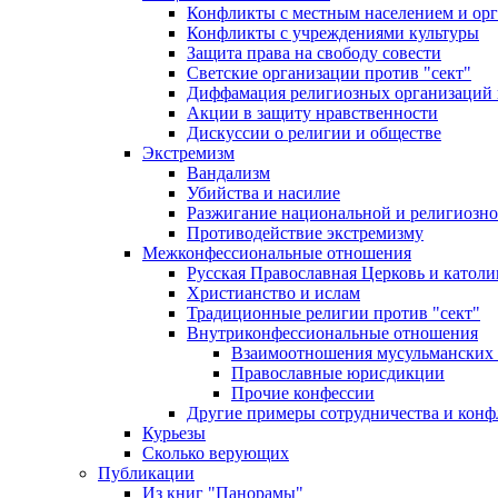
Конфликты с местным населением и ор
Конфликты с учреждениями культуры
Защита права на свободу совести
Светские организации против "сект"
Диффамация религиозных организаций
Акции в защиту нравственности
Дискуссии о религии и обществе
Экстремизм
Вандализм
Убийства и насилие
Разжигание национальной и религиозно
Противодействие экстремизму
Межконфессиональные отношения
Русская Православная Церковь и католи
Христианство и ислам
Традиционные религии против "сект"
Внутриконфессиональные отношения
Взаимоотношения мусульманских 
Православные юрисдикции
Прочие конфессии
Другие примеры сотрудничества и конф
Курьезы
Сколько верующих
Публикации
Из книг "Панорамы"