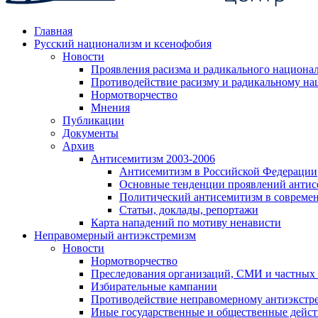
Главная
Русский национализм и ксенофобия
Новости
Проявления расизма и радикального национа
Противодействие расизму и радикальному на
Нормотворчество
Мнения
Публикации
Документы
Архив
Антисемитизм 2003-2006
Антисемитизм в Российской Федерации
Основные тенденции проявлений антис
Политический антисемитизм в совреме
Статьи, доклады, репортажи
Карта нападений по мотиву ненависти
Неправомерный антиэкстремизм
Новости
Нормотворчество
Преследования организаций, СМИ и частных
Избирательные кампании
Противодействие неправомерному антиэкстр
Иные государственные и общественные дейст