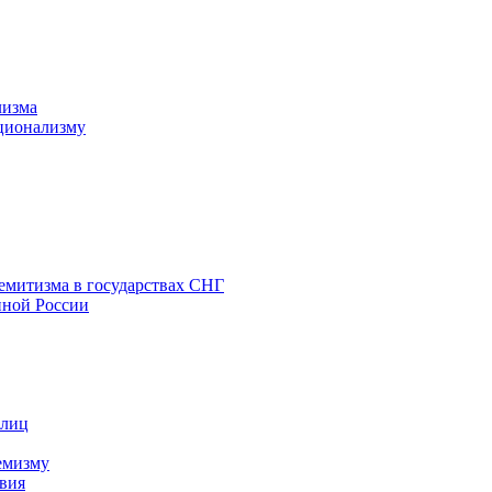
лизма
ционализму
емитизма в государствах СНГ
нной России
 лиц
емизму
вия