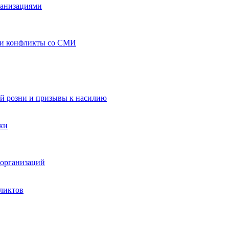
ганизациями
 и конфликты со СМИ
й розни и призывы к насилию
ки
организаций
ликтов