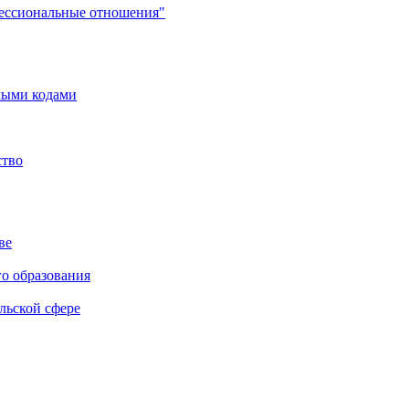
фессиональные отношения"
мыми кодами
ство
ве
го образования
льской сфере