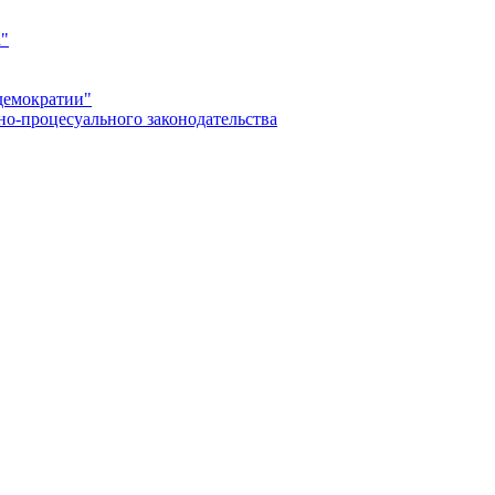
а"
демократии"
но-процесуального законодательства