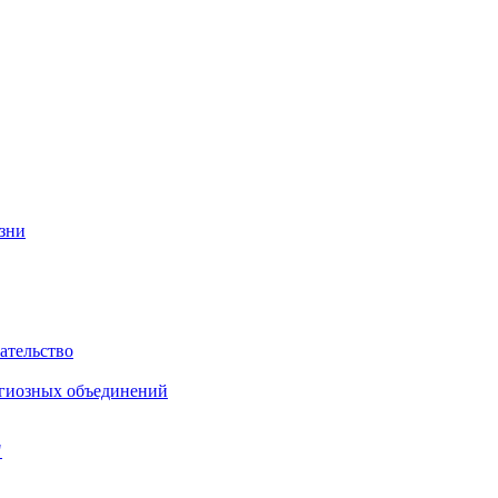
изни
ательство
игиозных объединений
"