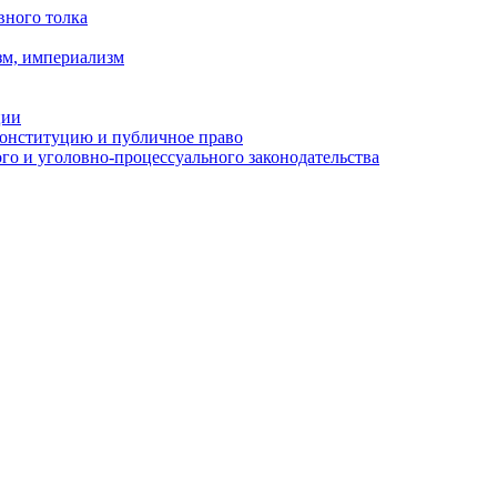
вного толка
зм, империализм
ции
Конституцию и публичное право
о и уголовно-процессуального законодательства