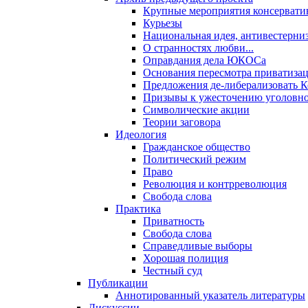
Крупные мероприятия консервати
Курьезы
Национальная идея, антивестерни
О странностях любви...
Оправдания дела ЮКОСа
Основания пересмотра приватиза
Предложения де-либерализовать 
Призывы к ужесточению уголовног
Символические акции
Теории заговора
Идеология
Гражданское общество
Политический режим
Право
Революция и контрреволюция
Свобода слова
Практика
Приватность
Свобода слова
Справедливые выборы
Хорошая полиция
Честный суд
Публикации
Аннотированный указатель литературы
Дискуссии