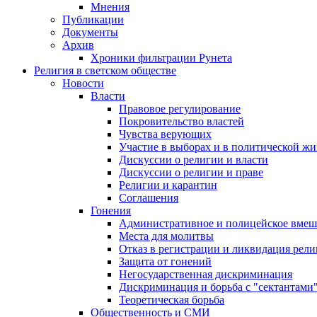
Мнения
Публикации
Документы
Архив
Хроники фильтрации Рунета
Религия в светском обществе
Новости
Власти
Правовое регулирование
Покровительство властей
Чувства верующих
Участие в выборах и в политической ж
Дискуссии о религии и власти
Дискуссии о религии и праве
Религии и карантин
Соглашения
Гонения
Административное и полицейское вмеш
Места для молитвы
Отказ в регистрации и ликвидация рел
Защита от гонений
Негосударственная дискриминация
Дискриминация и борьба с "сектантами
Теоретическая борьба
Общественность и СМИ