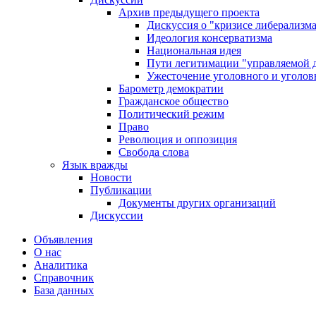
Архив предыдущего проекта
Дискуссия о "кризисе либерализм
Идеология консерватизма
Национальная идея
Пути легитимации "управляемой 
Ужесточение уголовного и уголов
Барометр демократии
Гражданское общество
Политический режим
Право
Революция и оппозиция
Свобода слова
Язык вражды
Новости
Публикации
Документы других организаций
Дискуссии
Объявления
О нас
Аналитика
Справочник
База данных