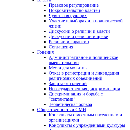
Правовое регулирование
Покровительство властей
Чувства верующих
Участие в выборах и в политической
жизни
Дискуссии о религии и власти
Дискуссии о религии и праве
Религии и карантин
Соглашения
Гонения
Административное и полицейское
вмешательство
Места для молитвы
Отказ в регистрации и ликвидация
религиозных объединений
Защита от гонений
Негосударственная дискриминация
Дискриминация и борьба с
"сектантами"
Теоретическая борьба
Общественность и СМИ
Конфликты с местным населением и
организациями
Конфликты с учреждениями культуры