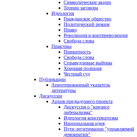
Символические акции
Теории заговора
Идеология
Гражданское общество
Политический режим
Право
Революция и контрреволюция
Свобода слова
Практика
Приватность
Свобода слова
Справедливые выборы
Хорошая полиция
Честный суд
Публикации
Аннотированный указатель
литературы
Дискуссии
Архив предыдущего проекта
Дискуссия о "кризисе
либерализма"
Идеология консерватизма
Национальная идея
Пути легитимации "управляемой
демократии"