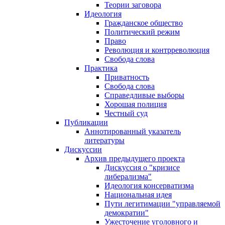
Теории заговора
Идеология
Гражданское общество
Политический режим
Право
Революция и контрреволюция
Свобода слова
Практика
Приватность
Свобода слова
Справедливые выборы
Хорошая полиция
Честный суд
Публикации
Аннотированный указатель
литературы
Дискуссии
Архив предыдущего проекта
Дискуссия о "кризисе
либерализма"
Идеология консерватизма
Национальная идея
Пути легитимации "управляемой
демократии"
Ужесточение уголовного и