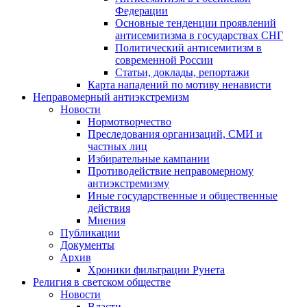
Федерации
Основные тенденции проявлений
антисемитизма в государствах СНГ
Политический антисемитизм в
современной России
Статьи, доклады, репортажи
Карта нападений по мотиву ненависти
Неправомерный антиэкстремизм
Новости
Нормотворчество
Преследования организаций, СМИ и
частных лиц
Избирательные кампании
Противодействие неправомерному
антиэкстремизму
Иные государственные и общественные
действия
Мнения
Публикации
Документы
Архив
Хроники фильтрации Рунета
Религия в светском обществе
Новости
Власти