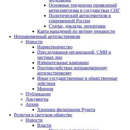
Основные тенденции проявлений
антисемитизма в государствах СНГ
Политический антисемитизм в
современной России
Статьи, доклады, репортажи
Карта нападений по мотиву ненависти
Неправомерный антиэкстремизм
Новости
Нормотворчество
Преследования организаций, СМИ и
частных лиц
Избирательные кампании
Противодействие неправомерному
антиэкстремизму
Иные государственные и общественные
действия
Мнения
Публикации
Документы
Архив
Хроники фильтрации Рунета
Религия в светском обществе
Новости
Власти