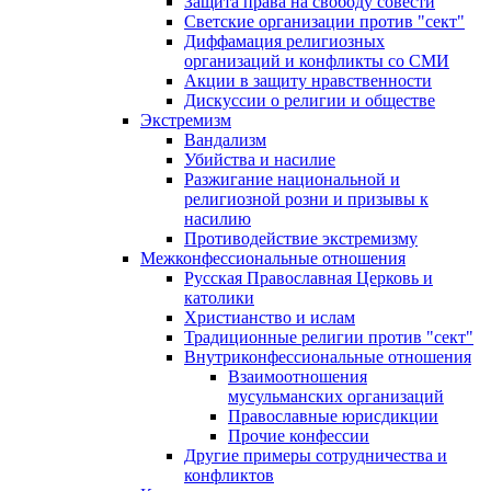
Защита права на свободу совести
Светские организации против "сект"
Диффамация религиозных
организаций и конфликты со СМИ
Акции в защиту нравственности
Дискуссии о религии и обществе
Экстремизм
Вандализм
Убийства и насилие
Разжигание национальной и
религиозной розни и призывы к
насилию
Противодействие экстремизму
Межконфессиональные отношения
Русская Православная Церковь и
католики
Христианство и ислам
Традиционные религии против "сект"
Внутриконфессиональные отношения
Взаимоотношения
мусульманских организаций
Православные юрисдикции
Прочие конфессии
Другие примеры сотрудничества и
конфликтов