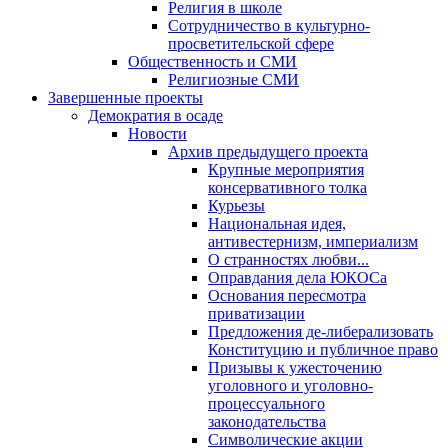
Религия в школе
Сотрудничество в культурно-
просветительской сфере
Общественность и СМИ
Религиозные СМИ
Завершенные проекты
Демократия в осаде
Новости
Архив предыдущего проекта
Крупные мероприятия
консервативного толка
Курьезы
Национальная идея,
антивестернизм, империализм
О странностях любви...
Оправдания дела ЮКОСа
Основания пересмотра
приватизации
Предложения де-либерализовать
Конституцию и публичное право
Призывы к ужесточению
уголовного и уголовно-
процессуального
законодательства
Символические акции