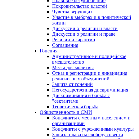
Правовое регулирование
Покровительство властей
Чувства верующих
Участие в выборах и в политической
жизни
Дискуссии о религии и власти
Дискуссии о религии и праве
Религии и карантин
Соглашения
Гонения
Административное и полицейское
вмешательство
Места для молитвы
Отказ в регистрации и ликвидация
религиозных объединений
Защита от гонений
Негосударственная дискриминация
Дискриминация и борьба с
"сектантами"
Теоретическая борьба
Общественность и СМИ
Конфликты с местным населением и
организациями
Конфликты с учреждениями культуры
Защита права на свободу совести