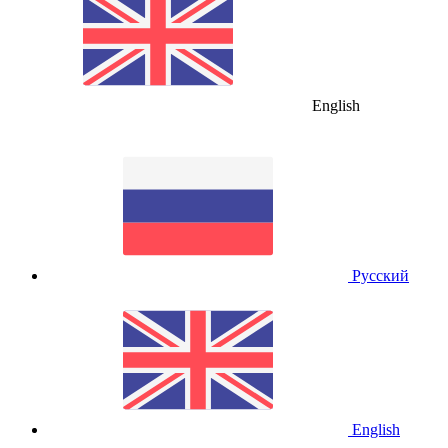
English
Русский
English