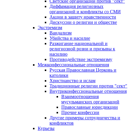
Светские организации против "сект"
Диффамация религиозных
организаций и конфликты со СМИ
Акции в защиту нравственности
Дискуссии о религии и обществе
Экстремизм
Вандализм
Убийства и насилие
Разжигание национальной и
религиозной розни и призывы к
насилию
Противодействие экстремизму
Межконфессиональные отношения
Русская Православная Церковь и
католики
Христианство и ислам
Традиционные религии против "сект"
Внутриконфессиональные отношения
Взаимоотношения
мусульманских организаций
Православные юрисдикции
Прочие конфессии
Другие примеры сотрудничества и
конфликтов
Курьезы