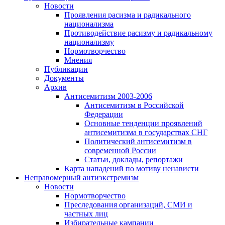
Новости
Проявления расизма и радикального
национализма
Противодействие расизму и радикальному
национализму
Нормотворчество
Мнения
Публикации
Документы
Архив
Антисемитизм 2003-2006
Антисемитизм в Российской
Федерации
Основные тенденции проявлений
антисемитизма в государствах СНГ
Политический антисемитизм в
современной России
Статьи, доклады, репортажи
Карта нападений по мотиву ненависти
Неправомерный антиэкстремизм
Новости
Нормотворчество
Преследования организаций, СМИ и
частных лиц
Избирательные кампании