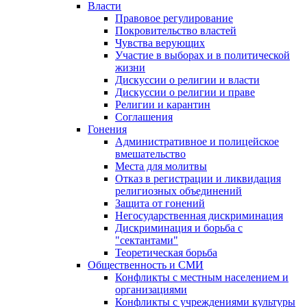
Власти
Правовое регулирование
Покровительство властей
Чувства верующих
Участие в выборах и в политической
жизни
Дискуссии о религии и власти
Дискуссии о религии и праве
Религии и карантин
Соглашения
Гонения
Административное и полицейское
вмешательство
Места для молитвы
Отказ в регистрации и ликвидация
религиозных объединений
Защита от гонений
Негосударственная дискриминация
Дискриминация и борьба с
"сектантами"
Теоретическая борьба
Общественность и СМИ
Конфликты с местным населением и
организациями
Конфликты с учреждениями культуры