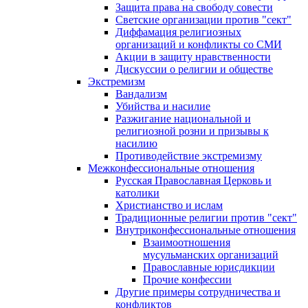
Защита права на свободу совести
Светские организации против "сект"
Диффамация религиозных
организаций и конфликты со СМИ
Акции в защиту нравственности
Дискуссии о религии и обществе
Экстремизм
Вандализм
Убийства и насилие
Разжигание национальной и
религиозной розни и призывы к
насилию
Противодействие экстремизму
Межконфессиональные отношения
Русская Православная Церковь и
католики
Христианство и ислам
Традиционные религии против "сект"
Внутриконфессиональные отношения
Взаимоотношения
мусульманских организаций
Православные юрисдикции
Прочие конфессии
Другие примеры сотрудничества и
конфликтов