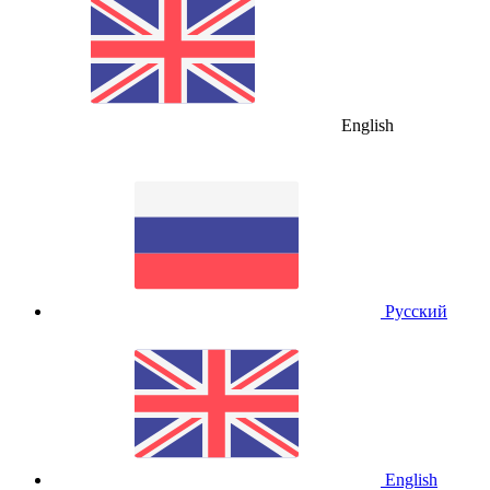
English
Русский
English