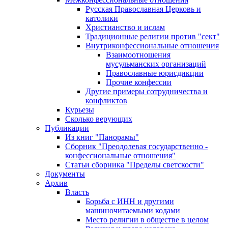
Русская Православная Церковь и
католики
Христианство и ислам
Традиционные религии против "сект"
Внутриконфессиональные отношения
Взаимоотношения
мусульманских организаций
Православные юрисдикции
Прочие конфессии
Другие примеры сотрудничества и
конфликтов
Курьезы
Сколько верующих
Публикации
Из книг "Панорамы"
Сборник "Преодолевая государственно -
конфессиональные отношения"
Статьи сборника "Пределы светскости"
Документы
Архив
Власть
Борьба с ИНН и другими
машиночитаемыми кодами
Место религии в обществе в целом