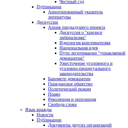
Честный суд
Публикации
Аннотированный указатель
литературы
Дискуссии
Архив предыдущего проекта
Дискуссия о "кризисе
либерализма"
Идеология консерватизма
Национальная идея
Пути легитимации "управляемой
демократии"
Ужесточение уголовного и
уголовно-процесуального
законодательства
Барометр демократии
Гражданское общество
Политический режим
Право
Революция и оппозиция
Свобода слова
Язык вражды
Новости
Публикации
Документы других организаций