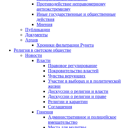
Противодействие неправомерному
антиэкстремизму
Иные государственные и общественные
действия
Мнения
Публикации
Документы
Архив
Хроники фильтрации Рунета
Религия в светском обществе
Новости
Власти
Правовое регулирование
Покровительство властей
Чувства верующих
Участие в выборах и в политической
жизни
Дискуссии о религии и власти
Дискуссии о религии и праве
Религии и карантин
Соглашения
Гонения
Административное и полицейское
вмешательство
Места для молитвы