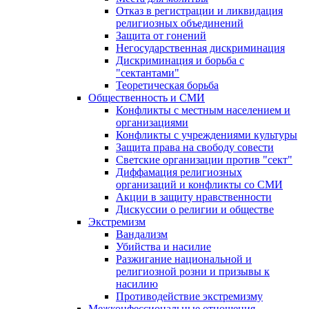
Отказ в регистрации и ликвидация
религиозных объединений
Защита от гонений
Негосударственная дискриминация
Дискриминация и борьба с
"сектантами"
Теоретическая борьба
Общественность и СМИ
Конфликты с местным населением и
организациями
Конфликты с учреждениями культуры
Защита права на свободу совести
Светские организации против "сект"
Диффамация религиозных
организаций и конфликты со СМИ
Акции в защиту нравственности
Дискуссии о религии и обществе
Экстремизм
Вандализм
Убийства и насилие
Разжигание национальной и
религиозной розни и призывы к
насилию
Противодействие экстремизму
Межконфессиональные отношения