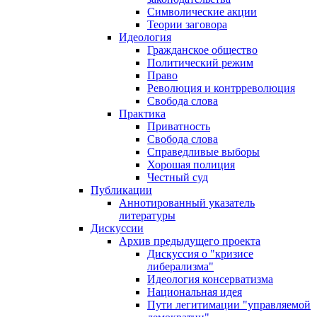
Символические акции
Теории заговора
Идеология
Гражданское общество
Политический режим
Право
Революция и контрреволюция
Свобода слова
Практика
Приватность
Свобода слова
Справедливые выборы
Хорошая полиция
Честный суд
Публикации
Аннотированный указатель
литературы
Дискуссии
Архив предыдущего проекта
Дискуссия о "кризисе
либерализма"
Идеология консерватизма
Национальная идея
Пути легитимации "управляемой