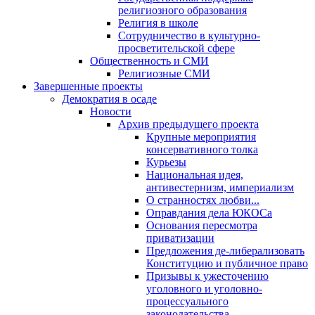
религиозного образования
Религия в школе
Сотрудничество в культурно-
просветительской сфере
Общественность и СМИ
Религиозные СМИ
Завершенные проекты
Демократия в осаде
Новости
Архив предыдущего проекта
Крупные мероприятия
консервативного толка
Курьезы
Национальная идея,
антивестернизм, империализм
О странностях любви...
Оправдания дела ЮКОСа
Основания пересмотра
приватизации
Предложения де-либерализовать
Конституцию и публичное право
Призывы к ужесточению
уголовного и уголовно-
процессуального
законодательства