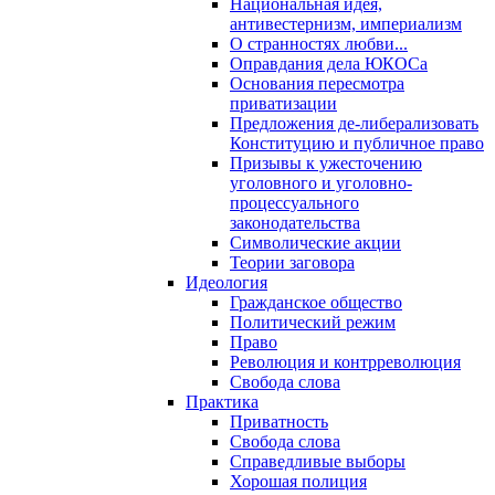
Национальная идея,
антивестернизм, империализм
О странностях любви...
Оправдания дела ЮКОСа
Основания пересмотра
приватизации
Предложения де-либерализовать
Конституцию и публичное право
Призывы к ужесточению
уголовного и уголовно-
процессуального
законодательства
Символические акции
Теории заговора
Идеология
Гражданское общество
Политический режим
Право
Революция и контрреволюция
Свобода слова
Практика
Приватность
Свобода слова
Справедливые выборы
Хорошая полиция