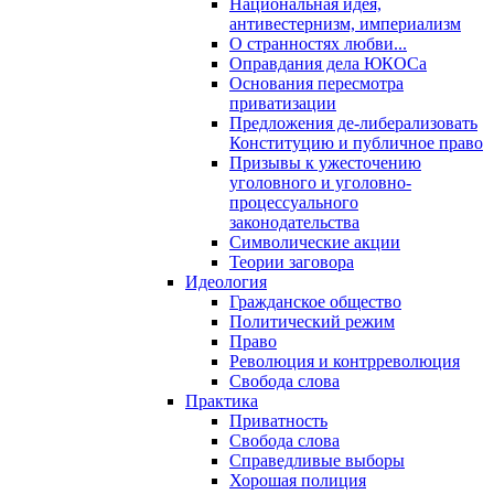
Национальная идея,
антивестернизм, империализм
О странностях любви...
Оправдания дела ЮКОСа
Основания пересмотра
приватизации
Предложения де-либерализовать
Конституцию и публичное право
Призывы к ужесточению
уголовного и уголовно-
процессуального
законодательства
Символические акции
Теории заговора
Идеология
Гражданское общество
Политический режим
Право
Революция и контрреволюция
Свобода слова
Практика
Приватность
Свобода слова
Справедливые выборы
Хорошая полиция