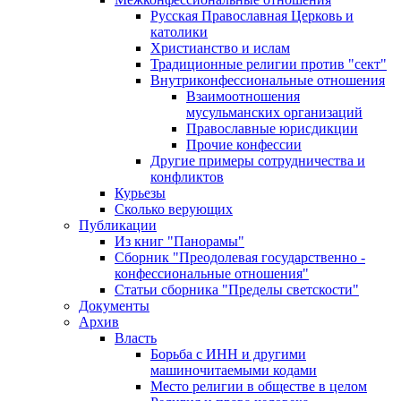
Русская Православная Церковь и
католики
Христианство и ислам
Традиционные религии против "сект"
Внутриконфессиональные отношения
Взаимоотношения
мусульманских организаций
Православные юрисдикции
Прочие конфессии
Другие примеры сотрудничества и
конфликтов
Курьезы
Сколько верующих
Публикации
Из книг "Панорамы"
Сборник "Преодолевая государственно -
конфессиональные отношения"
Статьи сборника "Пределы светскости"
Документы
Архив
Власть
Борьба с ИНН и другими
машиночитаемыми кодами
Место религии в обществе в целом