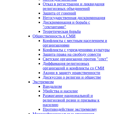
Отказ в регистрации и ликвидация
религиозных объединений
Защита от гонений
Негосударственная дискриминация
Дискриминация и борьба с
"сектантами"
Теоретическая борьба
Общественность и СМИ
Конфликты с местным населением и
организациями
Конфликты с учреждениями культуры
Защита права на свободу совести
Светские организации против "сект"
Диффамация религиозных
организаций и конфликты со СМИ
Акции в защиту нравственности
Дискуссии о религии и обществе
Экстремизм
Вандализм
Убийства и насилие
Разжигание национальной и
религиозной розни и призывы к
насилию
Противодействие экстремизму
Межконфессиональные отношения