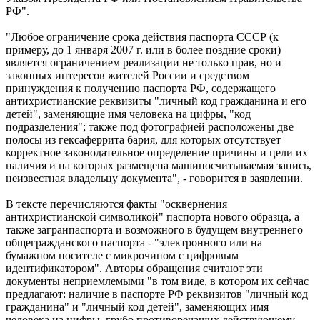
РФ".
"Любое ограничение срока действия паспорта СССР (к
примеру, до 1 января 2007 г. или в более поздние сроки)
является ограничением реализации не только прав, но и
законных интересов жителей России и средством
принуждения к получению паспорта РФ, содержащего
антихристианские реквизиты "личный код гражданина и его
детей", заменяющие имя человека на цифры, "код
подразделения"; также под фотографией расположены две
полосы из гексаферрита бария, для которых отсутствует
корректное законодательное определение причины и цели их
наличия и на которых размещена машиносчитываемая запись,
неизвестная владельцу документа", - говорится в заявлении.
В тексте перечисляются факты "осквернения
антихристианской символикой" паспорта нового образца, а
также загранпаспорта и возможного в будущем внутреннего
общегражданского паспорта - "электронного или на
бумажном носителе с микрочипом с цифровым
идентификатором". Авторы обращения считают эти
документы неприемлемыми "в том виде, в котором их сейчас
предлагают: наличие в паспорте РФ реквизитов "личный код
гражданина" и "личный код детей", заменяющих имя
человека на цифры, грубо противоречащих действующему