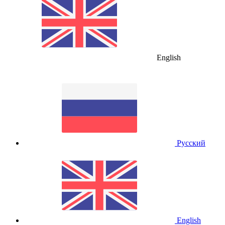
English
Русский
English