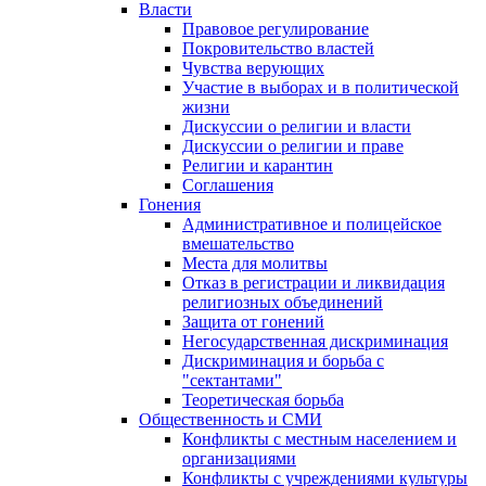
Власти
Правовое регулирование
Покровительство властей
Чувства верующих
Участие в выборах и в политической
жизни
Дискуссии о религии и власти
Дискуссии о религии и праве
Религии и карантин
Соглашения
Гонения
Административное и полицейское
вмешательство
Места для молитвы
Отказ в регистрации и ликвидация
религиозных объединений
Защита от гонений
Негосударственная дискриминация
Дискриминация и борьба с
"сектантами"
Теоретическая борьба
Общественность и СМИ
Конфликты с местным населением и
организациями
Конфликты с учреждениями культуры