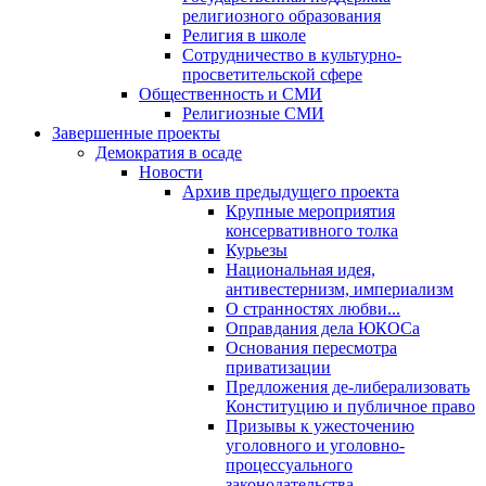
религиозного образования
Религия в школе
Сотрудничество в культурно-
просветительской сфере
Общественность и СМИ
Религиозные СМИ
Завершенные проекты
Демократия в осаде
Новости
Архив предыдущего проекта
Крупные мероприятия
консервативного толка
Курьезы
Национальная идея,
антивестернизм, империализм
О странностях любви...
Оправдания дела ЮКОСа
Основания пересмотра
приватизации
Предложения де-либерализовать
Конституцию и публичное право
Призывы к ужесточению
уголовного и уголовно-
процессуального
законодательства