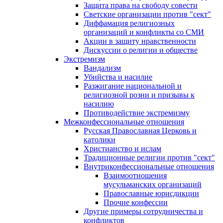
Защита права на свободу совести
Светские организации против "сект"
Диффамация религиозных
организаций и конфликты со СМИ
Акции в защиту нравственности
Дискуссии о религии и обществе
Экстремизм
Вандализм
Убийства и насилие
Разжигание национальной и
религиозной розни и призывы к
насилию
Противодействие экстремизму
Межконфессиональные отношения
Русская Православная Церковь и
католики
Христианство и ислам
Традиционные религии против "сект"
Внутриконфессиональные отношения
Взаимоотношения
мусульманских организаций
Православные юрисдикции
Прочие конфессии
Другие примеры сотрудничества и
конфликтов