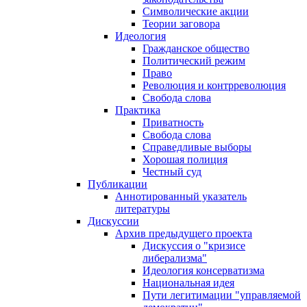
Символические акции
Теории заговора
Идеология
Гражданское общество
Политический режим
Право
Революция и контрреволюция
Свобода слова
Практика
Приватность
Свобода слова
Справедливые выборы
Хорошая полиция
Честный суд
Публикации
Аннотированный указатель
литературы
Дискуссии
Архив предыдущего проекта
Дискуссия о "кризисе
либерализма"
Идеология консерватизма
Национальная идея
Пути легитимации "управляемой