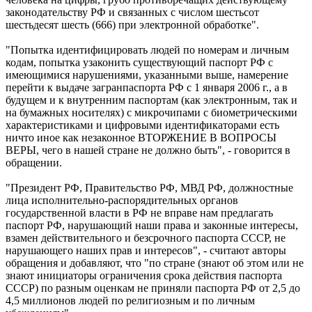
законодательству РФ и связанных с числом шестьсот
шестьдесят шесть (666) при электронной обработке".
"Попытка идентифицировать людей по номерам и личным
кодам, попытка узаконить существующий паспорт РФ с
имеющимися нарушениями, указанными выше, намерение
перейти к выдаче загранпаспорта РФ с 1 января 2006 г., а в
будущем и к внутренним паспортам (как электронным, так и
на бумажных носителях) с микрочипами с биометрическими
характеристиками и цифровыми идентификаторами есть
ничто иное как незаконное ВТОРЖЕНИЕ В ВОПРОСЫ
ВЕРЫ, чего в нашей стране не должно быть", - говорится в
обращении.
"Президент РФ, Правительство РФ, МВД РФ, должностные
лица исполнительно-распорядительных органов
государственной власти в РФ не вправе нам предлагать
паспорт РФ, нарушающий наши права и законные интересы,
взамен действительного и безсрочного паспорта СССР, не
нарушающего наших прав и интересов", - считают авторы
обращения и добавляют, что "по стране (знают об этом или не
знают инициаторы ограничения срока действия паспорта
СССР) по разным оценкам не приняли паспорта РФ от 2,5 до
4,5 миллионов людей по религиозным и по личным