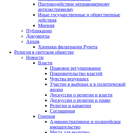
Противодействие неправомерному
антиэкстремизму
Иные государственные и общественные
действия
Мнения
Публикации
Документы
Архив
Хроники фильтрации Рунета
Религия в светском обществе
Новости
Власти
Правовое регулирование
Покровительство властей
Чувства верующих
Участие в выборах и в политической
жизни
Дискуссии о религии и власти
Дискуссии о религии и праве
Религии и карантин
Соглашения
Гонения
Административное и полицейское
вмешательство
Места для молитвы