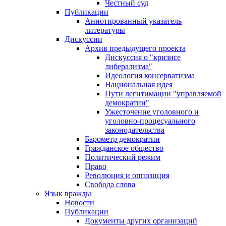
Честный суд
Публикации
Аннотированный указатель
литературы
Дискуссии
Архив предыдущего проекта
Дискуссия о "кризисе
либерализма"
Идеология консерватизма
Национальная идея
Пути легитимации "управляемой
демократии"
Ужесточение уголовного и
уголовно-процесуального
законодательства
Барометр демократии
Гражданское общество
Политический режим
Право
Революция и оппозиция
Свобода слова
Язык вражды
Новости
Публикации
Документы других организаций