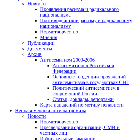
Новости
Проявления расизма и радикального
национализма
Противодействие расизму и радикальному
национализму
Нормотворчество
Мнения
Публикации
Документы
Архив
Антисемитизм 2003-2006
Антисемитизм в Российской
Федерации
Основные тенденции проявлений
антисемитизма в государствах СНГ
Политический антисемитизм в
современной России
Статьи, доклады, репортажи
Карта нападений по мотиву ненависти
Неправомерный антиэкстремизм
Новости
Нормотворчество
Преследования организаций, СМИ и
частных лиц
Избирательные кампании