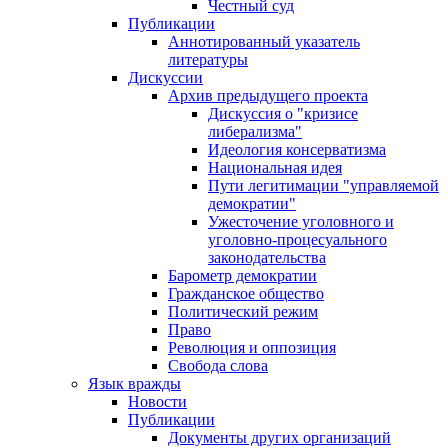
Честный суд
Публикации
Аннотированный указатель
литературы
Дискуссии
Архив предыдущего проекта
Дискуссия о "кризисе
либерализма"
Идеология консерватизма
Национальная идея
Пути легитимации "управляемой
демократии"
Ужесточение уголовного и
уголовно-процесуального
законодательства
Барометр демократии
Гражданское общество
Политический режим
Право
Революция и оппозиция
Свобода слова
Язык вражды
Новости
Публикации
Документы других организаций