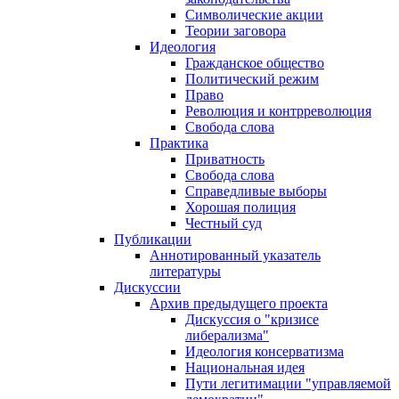
Символические акции
Теории заговора
Идеология
Гражданское общество
Политический режим
Право
Революция и контрреволюция
Свобода слова
Практика
Приватность
Свобода слова
Справедливые выборы
Хорошая полиция
Честный суд
Публикации
Аннотированный указатель
литературы
Дискуссии
Архив предыдущего проекта
Дискуссия о "кризисе
либерализма"
Идеология консерватизма
Национальная идея
Пути легитимации "управляемой