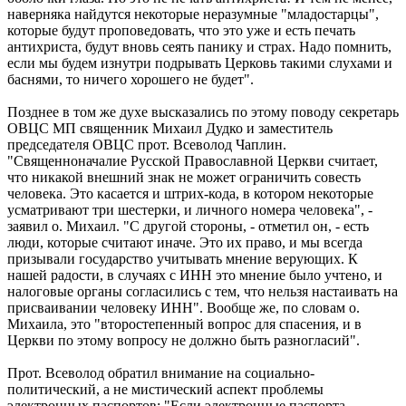
наверняка найдутся некоторые неразумные "младостарцы",
которые будут проповедовать, что это уже и есть печать
антихриста, будут вновь сеять панику и страх. Надо помнить,
если мы будем изнутри подрывать Церковь такими слухами и
баснями, то ничего хорошего не будет".
Позднее в том же духе высказались по этому поводу секретарь
ОВЦС МП священник Михаил Дудко и заместитель
председателя ОВЦС прот. Всеволод Чаплин.
"Священноначалие Русской Православной Церкви считает,
что никакой внешний знак не может ограничить совесть
человека. Это касается и штрих-кода, в котором некоторые
усматривают три шестерки, и личного номера человека", -
заявил о. Михаил. "С другой стороны, - отметил он, - есть
люди, которые считают иначе. Это их право, и мы всегда
призывали государство учитывать мнение верующих. К
нашей радости, в случаях с ИНН это мнение было учтено, и
налоговые органы согласились с тем, что нельзя настаивать на
присваивании человеку ИНН". Вообще же, по словам о.
Михаила, это "второстепенный вопрос для спасения, и в
Церкви по этому вопросу не должно быть разногласий".
Прот. Всеволод обратил внимание на социально-
политический, а не мистический аспект проблемы
электронных паспортов: "Если электронные паспорта