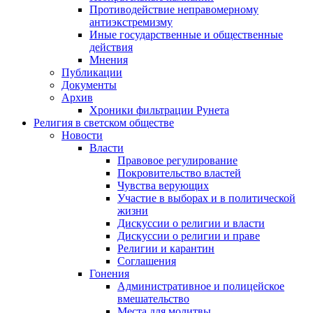
Противодействие неправомерному
антиэкстремизму
Иные государственные и общественные
действия
Мнения
Публикации
Документы
Архив
Хроники фильтрации Рунета
Религия в светском обществе
Новости
Власти
Правовое регулирование
Покровительство властей
Чувства верующих
Участие в выборах и в политической
жизни
Дискуссии о религии и власти
Дискуссии о религии и праве
Религии и карантин
Соглашения
Гонения
Административное и полицейское
вмешательство
Места для молитвы