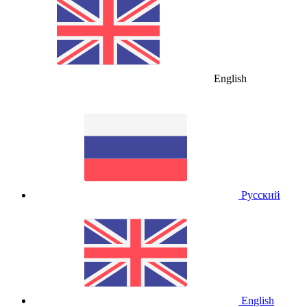
English
Русский
English