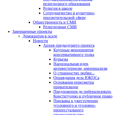
религиозного образования
Религия в школе
Сотрудничество в культурно-
просветительской сфере
Общественность и СМИ
Религиозные СМИ
Завершенные проекты
Демократия в осаде
Новости
Архив предыдущего проекта
Крупные мероприятия
консервативного толка
Курьезы
Национальная идея,
антивестернизм, империализм
О странностях любви...
Оправдания дела ЮКОСа
Основания пересмотра
приватизации
Предложения де-либерализовать
Конституцию и публичное право
Призывы к ужесточению
уголовного и уголовно-
процессуального
законодательства