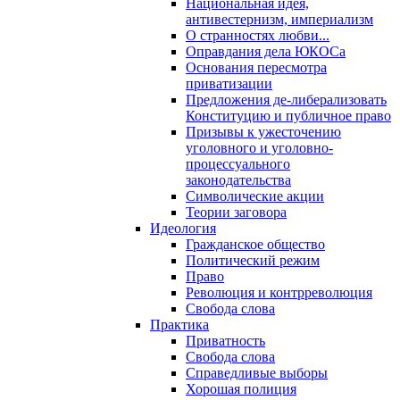
Национальная идея,
антивестернизм, империализм
О странностях любви...
Оправдания дела ЮКОСа
Основания пересмотра
приватизации
Предложения де-либерализовать
Конституцию и публичное право
Призывы к ужесточению
уголовного и уголовно-
процессуального
законодательства
Символические акции
Теории заговора
Идеология
Гражданское общество
Политический режим
Право
Революция и контрреволюция
Свобода слова
Практика
Приватность
Свобода слова
Справедливые выборы
Хорошая полиция