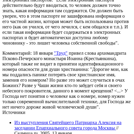
действительно будут вводиться, то человек должен точно
знать, какая информация там содержится. Он должен быть
уверен, что в этом паспорте не зашифрована информация о
его частной жизни, которая может быть использована против
него (как он учился, от чего лечился, с кем общался и т.п.). И
если такая информация будет содержаться в электронных
паспортах и будет автоматически доступна любому
чиновнику - это лишит человека собственной свободы".
Комментарий:
18 января
"Труд"
привел слова архимандрита
Псково-Печерского монастыря Иоанна (Крестьянкина),
который также не видит в принятии идентификационного
номера опасности для души христианина: "Дорогие мои, как
мы поддались панике потерять свое христианское имя,
заменив его номером? Но разве это может случиться в очах
Божиих? Разве у Чаши жизни кто-то забудет себя и своего
небесного покровителя, данного в момент крещения? <...> У
Господа нет понятия о человеке как о номере, номер нужен
только современной вычислительной технике, для Господа же
нет ничего дороже живой человеческой души".
Источники
Из выступления Святейшего Патриарха Алексия на
заседании Епархиального совета города Москвы
//
Седмица.ru. 2005. 13 января.