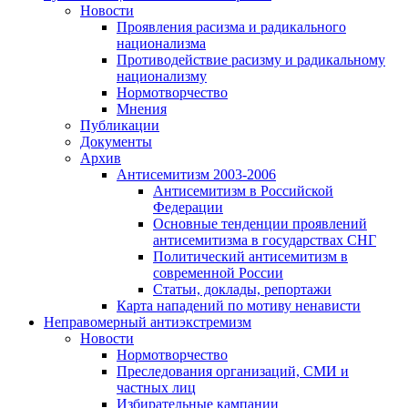
Новости
Проявления расизма и радикального
национализма
Противодействие расизму и радикальному
национализму
Нормотворчество
Мнения
Публикации
Документы
Архив
Антисемитизм 2003-2006
Антисемитизм в Российской
Федерации
Основные тенденции проявлений
антисемитизма в государствах СНГ
Политический антисемитизм в
современной России
Статьи, доклады, репортажи
Карта нападений по мотиву ненависти
Неправомерный антиэкстремизм
Новости
Нормотворчество
Преследования организаций, СМИ и
частных лиц
Избирательные кампании