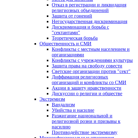
Отказ в регистрации и ликвидация
религиозных объединений
Защита от гонений
Негосударственная дискриминация
Дискриминация и борьба с
"сектантами"
Теоретическая борьба
Общественность и СМИ
Конфликты с местным населением и
организациями
Конфликты с учреждениями культуры
Защита права на свободу совести
Светские организации против "сект"
Диффамация религиозных
организаций и конфликты со СМИ
Акции в защиту нравственности
Дискуссии о религии и обществе
Экстремизм
Вандализм
Убийства и насилие
Разжигание национальной и
религиозной розни и призывы к
насилию
Противодействие экстремизму
Межконфессиональные отношения