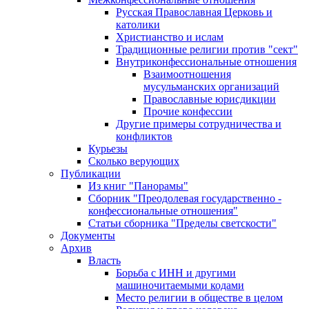
Русская Православная Церковь и
католики
Христианство и ислам
Традиционные религии против "сект"
Внутриконфессиональные отношения
Взаимоотношения
мусульманских организаций
Православные юрисдикции
Прочие конфессии
Другие примеры сотрудничества и
конфликтов
Курьезы
Сколько верующих
Публикации
Из книг "Панорамы"
Сборник "Преодолевая государственно -
конфессиональные отношения"
Статьи сборника "Пределы светскости"
Документы
Архив
Власть
Борьба с ИНН и другими
машиночитаемыми кодами
Место религии в обществе в целом