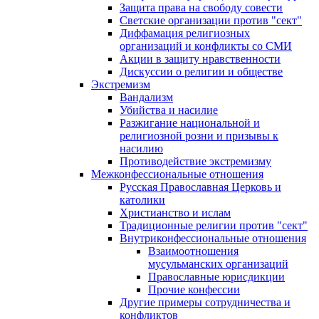
Защита права на свободу совести
Светские организации против "сект"
Диффамация религиозных
организаций и конфликты со СМИ
Акции в защиту нравственности
Дискуссии о религии и обществе
Экстремизм
Вандализм
Убийства и насилие
Разжигание национальной и
религиозной розни и призывы к
насилию
Противодействие экстремизму
Межконфессиональные отношения
Русская Православная Церковь и
католики
Христианство и ислам
Традиционные религии против "сект"
Внутриконфессиональные отношения
Взаимоотношения
мусульманских организаций
Православные юрисдикции
Прочие конфессии
Другие примеры сотрудничества и
конфликтов