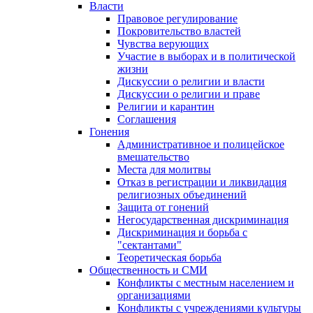
Власти
Правовое регулирование
Покровительство властей
Чувства верующих
Участие в выборах и в политической
жизни
Дискуссии о религии и власти
Дискуссии о религии и праве
Религии и карантин
Соглашения
Гонения
Административное и полицейское
вмешательство
Места для молитвы
Отказ в регистрации и ликвидация
религиозных объединений
Защита от гонений
Негосударственная дискриминация
Дискриминация и борьба с
"сектантами"
Теоретическая борьба
Общественность и СМИ
Конфликты с местным населением и
организациями
Конфликты с учреждениями культуры