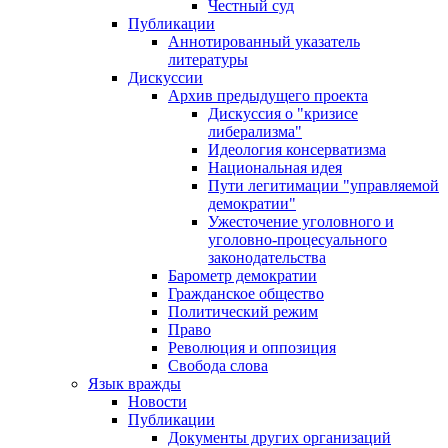
Честный суд
Публикации
Аннотированный указатель
литературы
Дискуссии
Архив предыдущего проекта
Дискуссия о "кризисе
либерализма"
Идеология консерватизма
Национальная идея
Пути легитимации "управляемой
демократии"
Ужесточение уголовного и
уголовно-процесуального
законодательства
Барометр демократии
Гражданское общество
Политический режим
Право
Революция и оппозиция
Свобода слова
Язык вражды
Новости
Публикации
Документы других организаций