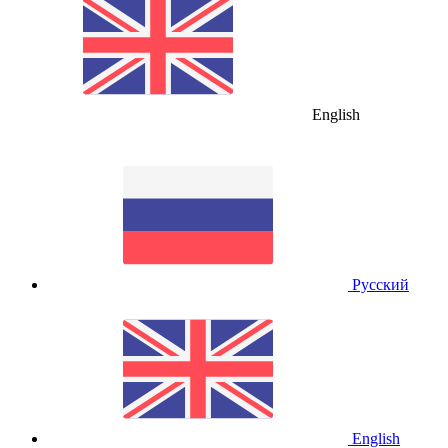
English
Русский
English