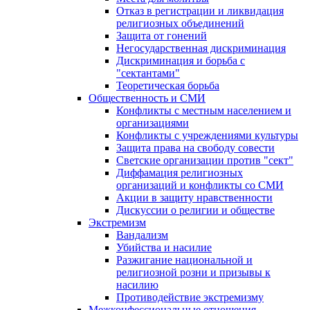
Отказ в регистрации и ликвидация
религиозных объединений
Защита от гонений
Негосударственная дискриминация
Дискриминация и борьба с
"сектантами"
Теоретическая борьба
Общественность и СМИ
Конфликты с местным населением и
организациями
Конфликты с учреждениями культуры
Защита права на свободу совести
Светские организации против "сект"
Диффамация религиозных
организаций и конфликты со СМИ
Акции в защиту нравственности
Дискуссии о религии и обществе
Экстремизм
Вандализм
Убийства и насилие
Разжигание национальной и
религиозной розни и призывы к
насилию
Противодействие экстремизму
Межконфессиональные отношения