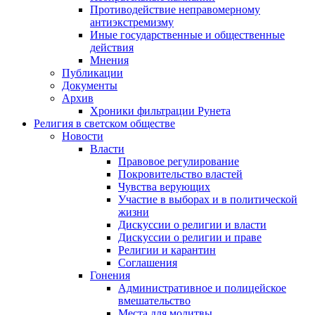
Противодействие неправомерному
антиэкстремизму
Иные государственные и общественные
действия
Мнения
Публикации
Документы
Архив
Хроники фильтрации Рунета
Религия в светском обществе
Новости
Власти
Правовое регулирование
Покровительство властей
Чувства верующих
Участие в выборах и в политической
жизни
Дискуссии о религии и власти
Дискуссии о религии и праве
Религии и карантин
Соглашения
Гонения
Административное и полицейское
вмешательство
Места для молитвы