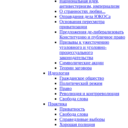
Национальная идея,
антивестернизм, империализм
О странностях любви...
Оправдания дела ЮКОСа
Основания пересмотра
приватизации
Предложения де-либерализовать
Конституцию и публичное право
Призывы к ужесточению
уголовного и уголовно-
процессуального
законодательства
Символические акции
Теории заговора
Идеология
Гражданское общество
Политический режим
Право
Революция и контрреволюция
Свобода слова
Практика
Приватность
Свобода слова
Справедливые выборы
Хорошая полиция