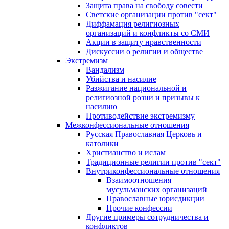
Защита права на свободу совести
Светские организации против "сект"
Диффамация религиозных
организаций и конфликты со СМИ
Акции в защиту нравственности
Дискуссии о религии и обществе
Экстремизм
Вандализм
Убийства и насилие
Разжигание национальной и
религиозной розни и призывы к
насилию
Противодействие экстремизму
Межконфессиональные отношения
Русская Православная Церковь и
католики
Христианство и ислам
Традиционные религии против "сект"
Внутриконфессиональные отношения
Взаимоотношения
мусульманских организаций
Православные юрисдикции
Прочие конфессии
Другие примеры сотрудничества и
конфликтов