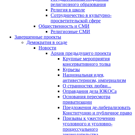
религиозного образования
Религия в школе
Сотрудничество в культурно-
просветительской сфере
Общественность и СМИ
Религиозные СМИ
Завершенные проекты
Демократия в осаде
Новости
Архив предыдущего проекта
Крупные мероприятия
консервативного толка
Курьезы
Национальная идея,
антивестернизм, империализм
О странностях любви...
Оправдания дела ЮКОСа
Основания пересмотра
приватизации
Предложения де-либерализовать
Конституцию и публичное право
Призывы к ужесточению
уголовного и уголовно-
процессуального
законодательства