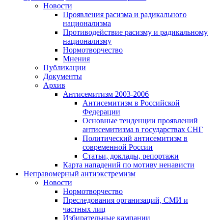
Новости
Проявления расизма и радикального
национализма
Противодействие расизму и радикальному
национализму
Нормотворчество
Мнения
Публикации
Документы
Архив
Антисемитизм 2003-2006
Антисемитизм в Российской
Федерации
Основные тенденции проявлений
антисемитизма в государствах СНГ
Политический антисемитизм в
современной России
Статьи, доклады, репортажи
Карта нападений по мотиву ненависти
Неправомерный антиэкстремизм
Новости
Нормотворчество
Преследования организаций, СМИ и
частных лиц
Избирательные кампании