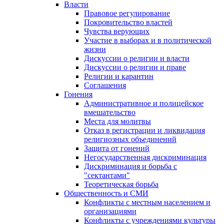
Власти
Правовое регулирование
Покровительство властей
Чувства верующих
Участие в выборах и в политической
жизни
Дискуссии о религии и власти
Дискуссии о религии и праве
Религии и карантин
Соглашения
Гонения
Административное и полицейское
вмешательство
Места для молитвы
Отказ в регистрации и ликвидация
религиозных объединений
Защита от гонений
Негосударственная дискриминация
Дискриминация и борьба с
"сектантами"
Теоретическая борьба
Общественность и СМИ
Конфликты с местным населением и
организациями
Конфликты с учреждениями культуры