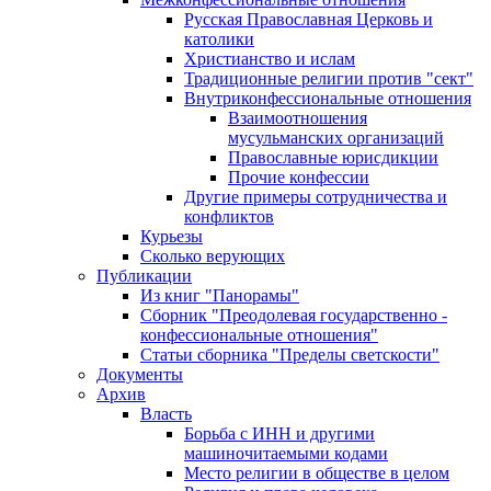
Русская Православная Церковь и
католики
Христианство и ислам
Традиционные религии против "сект"
Внутриконфессиональные отношения
Взаимоотношения
мусульманских организаций
Православные юрисдикции
Прочие конфессии
Другие примеры сотрудничества и
конфликтов
Курьезы
Сколько верующих
Публикации
Из книг "Панорамы"
Сборник "Преодолевая государственно -
конфессиональные отношения"
Статьи сборника "Пределы светскости"
Документы
Архив
Власть
Борьба с ИНН и другими
машиночитаемыми кодами
Место религии в обществе в целом