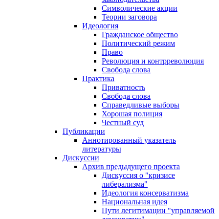
Символические акции
Теории заговора
Идеология
Гражданское общество
Политический режим
Право
Революция и контрреволюция
Свобода слова
Практика
Приватность
Свобода слова
Справедливые выборы
Хорошая полиция
Честный суд
Публикации
Аннотированный указатель
литературы
Дискуссии
Архив предыдущего проекта
Дискуссия о "кризисе
либерализма"
Идеология консерватизма
Национальная идея
Пути легитимации "управляемой