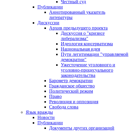
Честный суд
Публикации
Аннотированный указатель
литературы
Дискуссии
Архив предыдущего проекта
Дискуссия о "кризисе
либерализма"
Идеология консерватизма
Национальная идея
Пути легитимации "управляемой
демократии"
Ужесточение уголовного и
уголовно-процесуального
законодательства
Барометр демократии
Гражданское общество
Политический режим
Право
Революция и оппозиция
Свобода слова
Язык вражды
Новости
Публикации
Документы других организаций