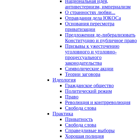
Национальная идея,
антивестернизм, империализм
О странностях любви...
Оправдания дела ЮКОСа
Основания пересмотра
приватизации
Предложения де-либерализовать
Конституцию и публичное право
Призывы к ужесточению
уголовного и уголовно-
процессуального
законодательства
Символические акции
Теории заговора
Идеология
Гражданское общество
Политический режим
Право
Революция и контрреволюция
Свобода слова
Практика
Приватность
Свобода слова
Справедливые выборы
Хорошая полиция