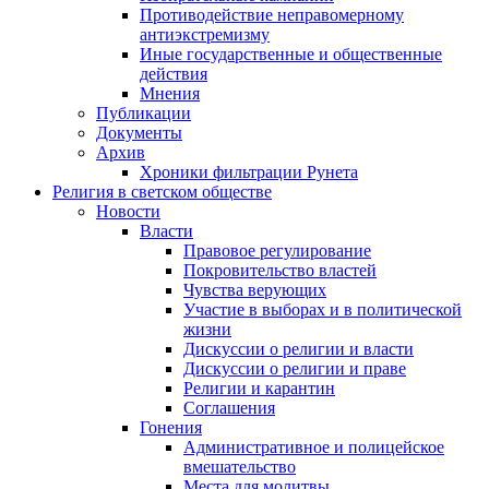
Противодействие неправомерному
антиэкстремизму
Иные государственные и общественные
действия
Мнения
Публикации
Документы
Архив
Хроники фильтрации Рунета
Религия в светском обществе
Новости
Власти
Правовое регулирование
Покровительство властей
Чувства верующих
Участие в выборах и в политической
жизни
Дискуссии о религии и власти
Дискуссии о религии и праве
Религии и карантин
Соглашения
Гонения
Административное и полицейское
вмешательство
Места для молитвы