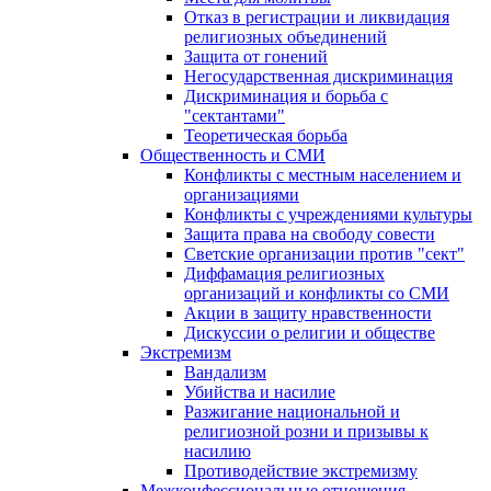
Отказ в регистрации и ликвидация
религиозных объединений
Защита от гонений
Негосударственная дискриминация
Дискриминация и борьба с
"сектантами"
Теоретическая борьба
Общественность и СМИ
Конфликты с местным населением и
организациями
Конфликты с учреждениями культуры
Защита права на свободу совести
Светские организации против "сект"
Диффамация религиозных
организаций и конфликты со СМИ
Акции в защиту нравственности
Дискуссии о религии и обществе
Экстремизм
Вандализм
Убийства и насилие
Разжигание национальной и
религиозной розни и призывы к
насилию
Противодействие экстремизму
Межконфессиональные отношения