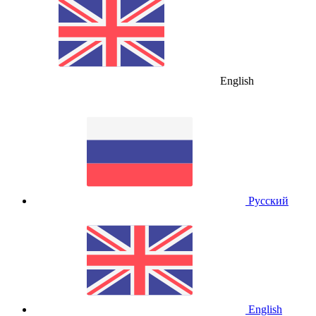
English
Русский
English