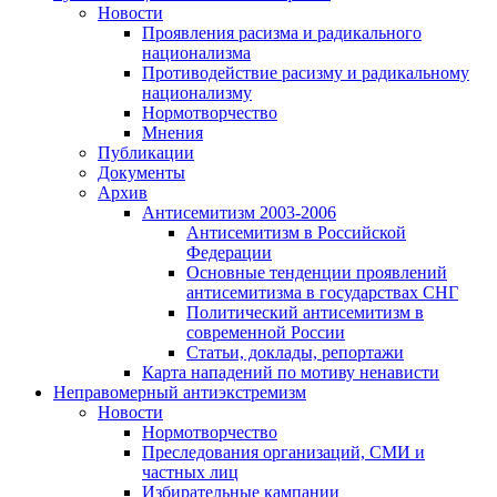
Новости
Проявления расизма и радикального
национализма
Противодействие расизму и радикальному
национализму
Нормотворчество
Мнения
Публикации
Документы
Архив
Антисемитизм 2003-2006
Антисемитизм в Российской
Федерации
Основные тенденции проявлений
антисемитизма в государствах СНГ
Политический антисемитизм в
современной России
Статьи, доклады, репортажи
Карта нападений по мотиву ненависти
Неправомерный антиэкстремизм
Новости
Нормотворчество
Преследования организаций, СМИ и
частных лиц
Избирательные кампании