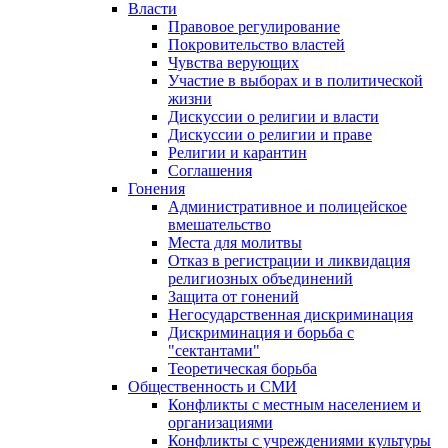
Власти
Правовое регулирование
Покровительство властей
Чувства верующих
Участие в выборах и в политической
жизни
Дискуссии о религии и власти
Дискуссии о религии и праве
Религии и карантин
Соглашения
Гонения
Административное и полицейское
вмешательство
Места для молитвы
Отказ в регистрации и ликвидация
религиозных объединений
Защита от гонений
Негосударственная дискриминация
Дискриминация и борьба с
"сектантами"
Теоретическая борьба
Общественность и СМИ
Конфликты с местным населением и
организациями
Конфликты с учреждениями культуры