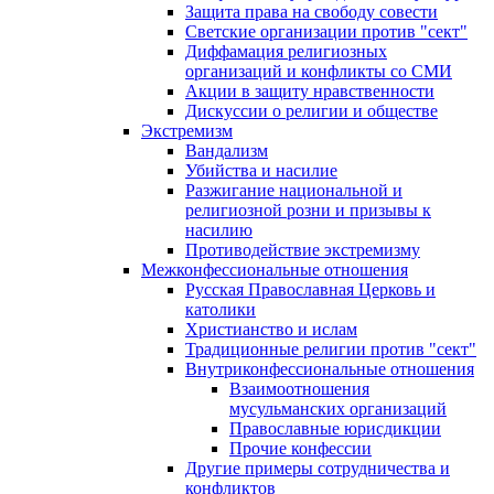
Защита права на свободу совести
Светские организации против "сект"
Диффамация религиозных
организаций и конфликты со СМИ
Акции в защиту нравственности
Дискуссии о религии и обществе
Экстремизм
Вандализм
Убийства и насилие
Разжигание национальной и
религиозной розни и призывы к
насилию
Противодействие экстремизму
Межконфессиональные отношения
Русская Православная Церковь и
католики
Христианство и ислам
Традиционные религии против "сект"
Внутриконфессиональные отношения
Взаимоотношения
мусульманских организаций
Православные юрисдикции
Прочие конфессии
Другие примеры сотрудничества и
конфликтов