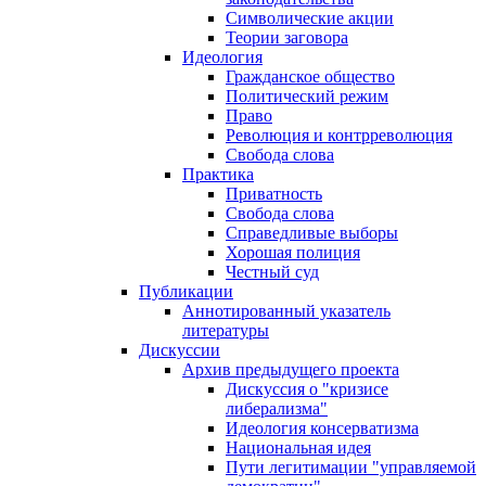
Символические акции
Теории заговора
Идеология
Гражданское общество
Политический режим
Право
Революция и контрреволюция
Свобода слова
Практика
Приватность
Свобода слова
Справедливые выборы
Хорошая полиция
Честный суд
Публикации
Аннотированный указатель
литературы
Дискуссии
Архив предыдущего проекта
Дискуссия о "кризисе
либерализма"
Идеология консерватизма
Национальная идея
Пути легитимации "управляемой