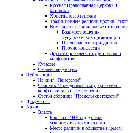
Русская Православная Церковь и
католики
Христианство и ислам
Традиционные религии против "сект"
Внутриконфессиональные отношения
Взаимоотношения
мусульманских организаций
Православные юрисдикции
Прочие конфессии
Другие примеры сотрудничества и
конфликтов
Курьезы
Сколько верующих
Публикации
Из книг "Панорамы"
Сборник "Преодолевая государственно -
конфессиональные отношения"
Статьи сборника "Пределы светскости"
Документы
Архив
Власть
Борьба с ИНН и другими
машиночитаемыми кодами
Место религии в обществе в целом