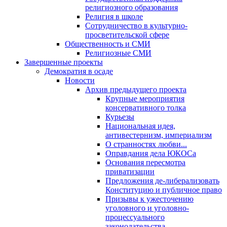
религиозного образования
Религия в школе
Сотрудничество в культурно-
просветительской сфере
Общественность и СМИ
Религиозные СМИ
Завершенные проекты
Демократия в осаде
Новости
Архив предыдущего проекта
Крупные мероприятия
консервативного толка
Курьезы
Национальная идея,
антивестернизм, империализм
О странностях любви...
Оправдания дела ЮКОСа
Основания пересмотра
приватизации
Предложения де-либерализовать
Конституцию и публичное право
Призывы к ужесточению
уголовного и уголовно-
процессуального
законодательства