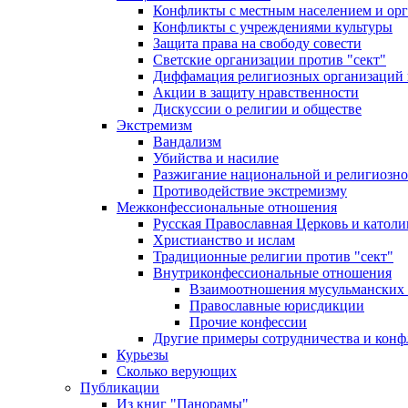
Конфликты с местным населением и ор
Конфликты с учреждениями культуры
Защита права на свободу совести
Светские организации против "сект"
Диффамация религиозных организаций
Акции в защиту нравственности
Дискуссии о религии и обществе
Экстремизм
Вандализм
Убийства и насилие
Разжигание национальной и религиозно
Противодействие экстремизму
Межконфессиональные отношения
Русская Православная Церковь и католи
Христианство и ислам
Традиционные религии против "сект"
Внутриконфессиональные отношения
Взаимоотношения мусульманских 
Православные юрисдикции
Прочие конфессии
Другие примеры сотрудничества и конф
Курьезы
Сколько верующих
Публикации
Из книг "Панорамы"