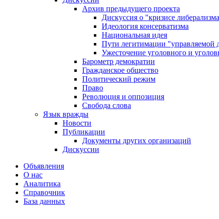
Архив предыдущего проекта
Дискуссия о "кризисе либерализм
Идеология консерватизма
Национальная идея
Пути легитимации "управляемой 
Ужесточение уголовного и уголов
Барометр демократии
Гражданское общество
Политический режим
Право
Революция и оппозиция
Свобода слова
Язык вражды
Новости
Публикации
Документы других организаций
Дискуссии
Объявления
О нас
Аналитика
Справочник
База данных