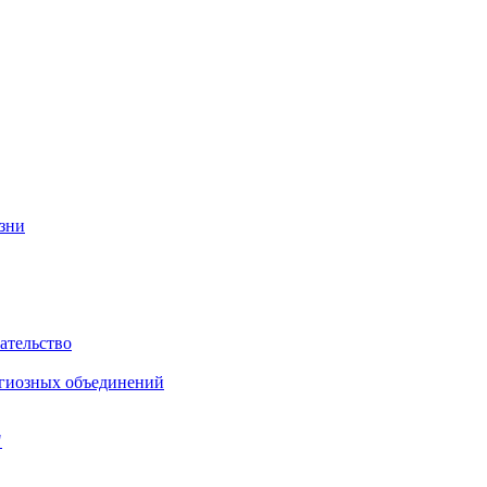
изни
ательство
игиозных объединений
"