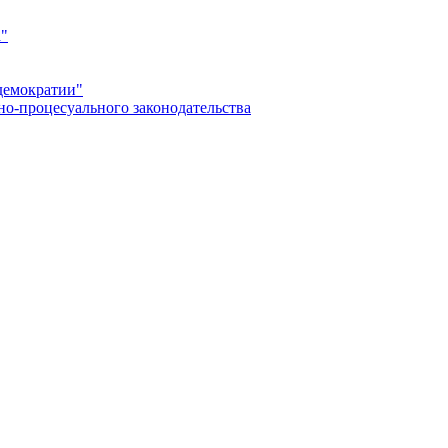
а"
демократии"
но-процесуального законодательства