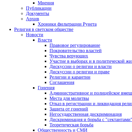
Мнения
Публикации
Документы
Архив
Хроники фильтрации Рунета
Религия в светском обществе
Новости
Власти
Правовое регулирование
Покровительство властей
Чувства верующих
Участие в выборах и в политической ж
Дискуссии о религии и власти
Дискуссии о религии и праве
Религии и карантин
Соглашения
Гонения
Административное и полицейское вмеш
Места для молитвы
Отказ в регистрации и ликвидация рел
Защита от гонений
Негосударственная дискриминация
Дискриминация и борьба с "сектантами
Теоретическая борьба
Общественность и СМИ