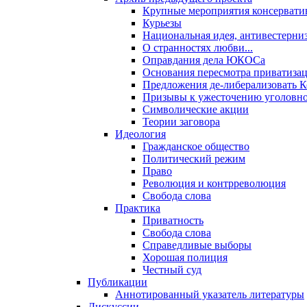
Крупные мероприятия консервати
Курьезы
Национальная идея, антивестерни
О странностях любви...
Оправдания дела ЮКОСа
Основания пересмотра приватиза
Предложения де-либерализовать 
Призывы к ужесточению уголовног
Символические акции
Теории заговора
Идеология
Гражданское общество
Политический режим
Право
Революция и контрреволюция
Свобода слова
Практика
Приватность
Свобода слова
Справедливые выборы
Хорошая полиция
Честный суд
Публикации
Аннотированный указатель литературы
Дискуссии