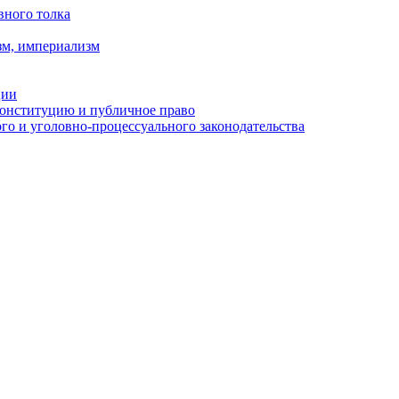
вного толка
зм, империализм
ции
Конституцию и публичное право
о и уголовно-процессуального законодательства