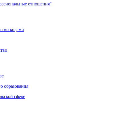
фессиональные отношения"
мыми кодами
ство
ве
го образования
льской сфере