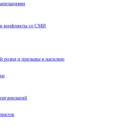
ганизациями
 и конфликты со СМИ
й розни и призывы к насилию
ки
организаций
ликтов