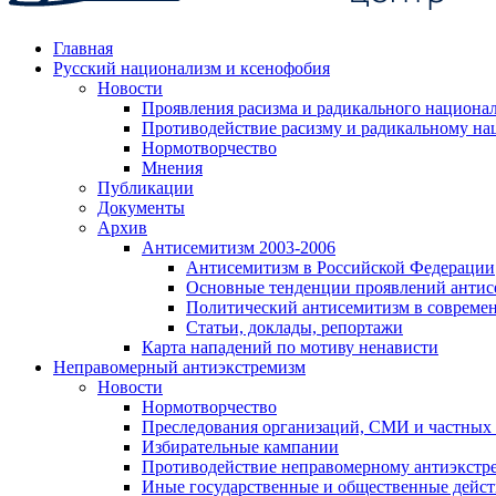
Главная
Русский национализм и ксенофобия
Новости
Проявления расизма и радикального национа
Противодействие расизму и радикальному на
Нормотворчество
Мнения
Публикации
Документы
Архив
Антисемитизм 2003-2006
Антисемитизм в Российской Федерации
Основные тенденции проявлений антис
Политический антисемитизм в совреме
Статьи, доклады, репортажи
Карта нападений по мотиву ненависти
Неправомерный антиэкстремизм
Новости
Нормотворчество
Преследования организаций, СМИ и частных
Избирательные кампании
Противодействие неправомерному антиэкстр
Иные государственные и общественные дейст