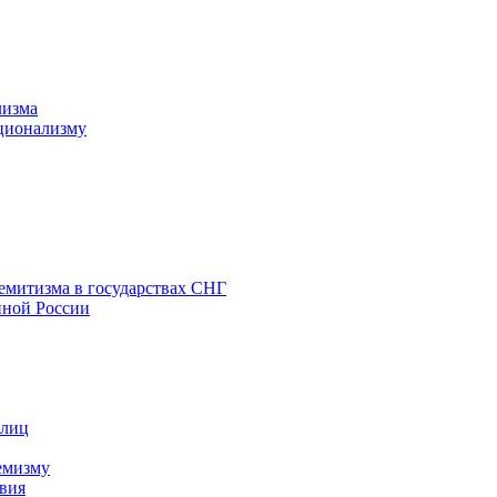
лизма
ционализму
емитизма в государствах СНГ
нной России
 лиц
емизму
вия