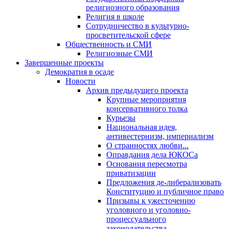
религиозного образования
Религия в школе
Сотрудничество в культурно-
просветительской сфере
Общественность и СМИ
Религиозные СМИ
Завершенные проекты
Демократия в осаде
Новости
Архив предыдущего проекта
Крупные мероприятия
консервативного толка
Курьезы
Национальная идея,
антивестернизм, империализм
О странностях любви...
Оправдания дела ЮКОСа
Основания пересмотра
приватизации
Предложения де-либерализовать
Конституцию и публичное право
Призывы к ужесточению
уголовного и уголовно-
процессуального
законодательства