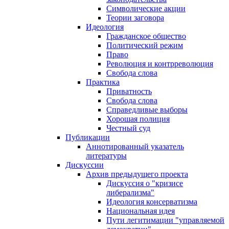
Символические акции
Теории заговора
Идеология
Гражданское общество
Политический режим
Право
Революция и контрреволюция
Свобода слова
Практика
Приватность
Свобода слова
Справедливые выборы
Хорошая полиция
Честный суд
Публикации
Аннотированный указатель
литературы
Дискуссии
Архив предыдущего проекта
Дискуссия о "кризисе
либерализма"
Идеология консерватизма
Национальная идея
Пути легитимации "управляемой