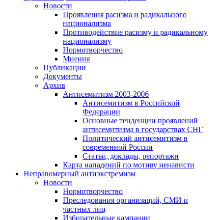
Новости
Проявления расизма и радикального
национализма
Противодействие расизму и радикальному
национализму
Нормотворчество
Мнения
Публикации
Документы
Архив
Антисемитизм 2003-2006
Антисемитизм в Российской
Федерации
Основные тенденции проявлений
антисемитизма в государствах СНГ
Политический антисемитизм в
современной России
Статьи, доклады, репортажи
Карта нападений по мотиву ненависти
Неправомерный антиэкстремизм
Новости
Нормотворчество
Преследования организаций, СМИ и
частных лиц
Избирательные кампании