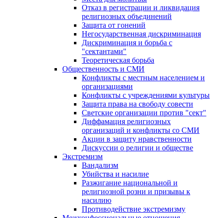
Отказ в регистрации и ликвидация
религиозных объединений
Защита от гонений
Негосударственная дискриминация
Дискриминация и борьба с
"сектантами"
Теоретическая борьба
Общественность и СМИ
Конфликты с местным населением и
организациями
Конфликты с учреждениями культуры
Защита права на свободу совести
Светские организации против "сект"
Диффамация религиозных
организаций и конфликты со СМИ
Акции в защиту нравственности
Дискуссии о религии и обществе
Экстремизм
Вандализм
Убийства и насилие
Разжигание национальной и
религиозной розни и призывы к
насилию
Противодействие экстремизму
Межконфессиональные отношения