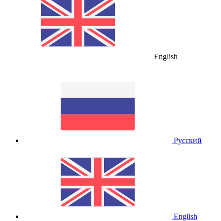
English
Русский
English