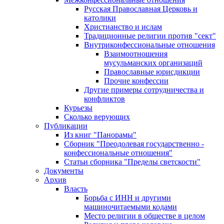
Русская Православная Церковь и
католики
Христианство и ислам
Традиционные религии против "сект"
Внутриконфессиональные отношения
Взаимоотношения
мусульманских организаций
Православные юрисдикции
Прочие конфессии
Другие примеры сотрудничества и
конфликтов
Курьезы
Сколько верующих
Публикации
Из книг "Панорамы"
Сборник "Преодолевая государственно -
конфессиональные отношения"
Статьи сборника "Пределы светскости"
Документы
Архив
Власть
Борьба с ИНН и другими
машиночитаемыми кодами
Место религии в обществе в целом