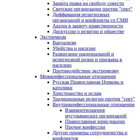
Защита права на свободу совести
Светские организации против "сект"
Диффамация религиозных
организаций и конфликты со СМИ
Акции в защиту нравственности
Дискуссии о религии и обществе
Экстремизм
Вандализм
Убийства и насилие
Разжигание национальной и
религиозной розни и призывы к
насилию
Противодействие экстремизму
Межконфессиональные отношения
Русская Православная Церковь и
католики
Христианство и ислам
Традиционные религии против "сект"
Внутриконфессиональные отношения
Взаимоотношения
мусульманских организаций
Православные юрисдикции
Прочие конфессии
Другие примеры сотрудничества и
конфликтов