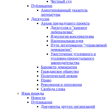
Честный суд
Публикации
Аннотированный указатель
литературы
Дискуссии
Архив предыдущего проекта
Дискуссия о "кризисе
либерализма"
Идеология консерватизма
Национальная идея
Пути легитимации "управляемой
демократии"
Ужесточение уголовного и
уголовно-процесуального
законодательства
Барометр демократии
Гражданское общество
Политический режим
Право
Революция и оппозиция
Свобода слова
Язык вражды
Новости
Публикации
Документы других организаций