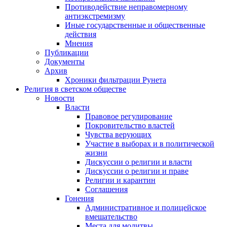
Противодействие неправомерному
антиэкстремизму
Иные государственные и общественные
действия
Мнения
Публикации
Документы
Архив
Хроники фильтрации Рунета
Религия в светском обществе
Новости
Власти
Правовое регулирование
Покровительство властей
Чувства верующих
Участие в выборах и в политической
жизни
Дискуссии о религии и власти
Дискуссии о религии и праве
Религии и карантин
Соглашения
Гонения
Административное и полицейское
вмешательство
Места для молитвы