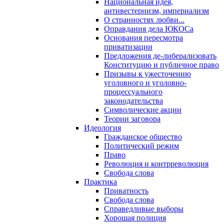
Национальная идея,
антивестернизм, империализм
О странностях любви...
Оправдания дела ЮКОСа
Основания пересмотра
приватизации
Предложения де-либерализовать
Конституцию и публичное право
Призывы к ужесточению
уголовного и уголовно-
процессуального
законодательства
Символические акции
Теории заговора
Идеология
Гражданское общество
Политический режим
Право
Революция и контрреволюция
Свобода слова
Практика
Приватность
Свобода слова
Справедливые выборы
Хорошая полиция