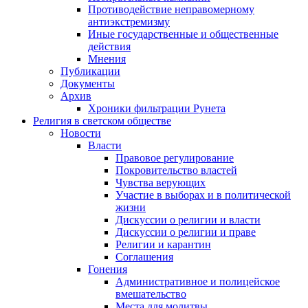
Противодействие неправомерному
антиэкстремизму
Иные государственные и общественные
действия
Мнения
Публикации
Документы
Архив
Хроники фильтрации Рунета
Религия в светском обществе
Новости
Власти
Правовое регулирование
Покровительство властей
Чувства верующих
Участие в выборах и в политической
жизни
Дискуссии о религии и власти
Дискуссии о религии и праве
Религии и карантин
Соглашения
Гонения
Административное и полицейское
вмешательство
Места для молитвы