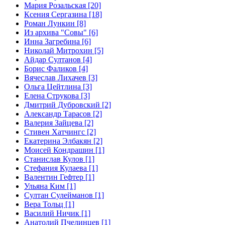
Мария Розальская [20]
Ксения Сергазина [18]
Роман Лункин [8]
Из архива "Совы" [6]
Инна Загребина [6]
Николай Митрохин [5]
Айдар Султанов [4]
Борис Фаликов [4]
Вячеслав Лихачев [3]
Ольга Цейтлина [3]
Елена Струкова [3]
Дмитрий Дубровский [2]
Александр Тарасов [2]
Валерия Зайцева [2]
Стивен Хатчингс [2]
Екатерина Элбакян [2]
Моисей Кондрашин [1]
Станислав Кулов [1]
Стефания Кулаева [1]
Валентин Гефтер [1]
Ульяна Ким [1]
Султан Сулейманов [1]
Верa Тольц [1]
Василий Ничик [1]
Анатолий Пчелинцев [1]