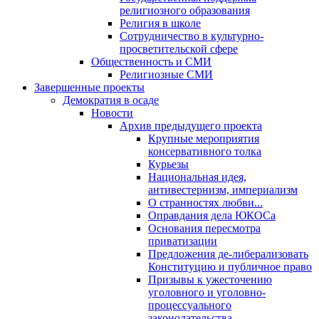
религиозного образования
Религия в школе
Сотрудничество в культурно-
просветительской сфере
Общественность и СМИ
Религиозные СМИ
Завершенные проекты
Демократия в осаде
Новости
Архив предыдущего проекта
Крупные мероприятия
консервативного толка
Курьезы
Национальная идея,
антивестернизм, империализм
О странностях любви...
Оправдания дела ЮКОСа
Основания пересмотра
приватизации
Предложения де-либерализовать
Конституцию и публичное право
Призывы к ужесточению
уголовного и уголовно-
процессуального
законодательства