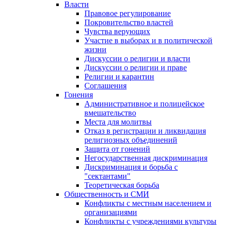
Власти
Правовое регулирование
Покровительство властей
Чувства верующих
Участие в выборах и в политической
жизни
Дискуссии о религии и власти
Дискуссии о религии и праве
Религии и карантин
Соглашения
Гонения
Административное и полицейское
вмешательство
Места для молитвы
Отказ в регистрации и ликвидация
религиозных объединений
Защита от гонений
Негосударственная дискриминация
Дискриминация и борьба с
"сектантами"
Теоретическая борьба
Общественность и СМИ
Конфликты с местным населением и
организациями
Конфликты с учреждениями культуры