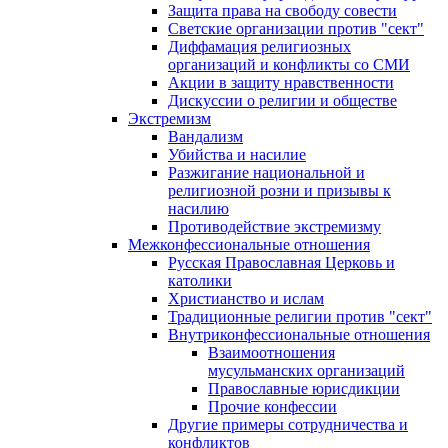
Защита права на свободу совести
Светские организации против "сект"
Диффамация религиозных
организаций и конфликты со СМИ
Акции в защиту нравственности
Дискуссии о религии и обществе
Экстремизм
Вандализм
Убийства и насилие
Разжигание национальной и
религиозной розни и призывы к
насилию
Противодействие экстремизму
Межконфессиональные отношения
Русская Православная Церковь и
католики
Христианство и ислам
Традиционные религии против "сект"
Внутриконфессиональные отношения
Взаимоотношения
мусульманских организаций
Православные юрисдикции
Прочие конфессии
Другие примеры сотрудничества и
конфликтов