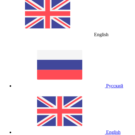
English
Русский
English