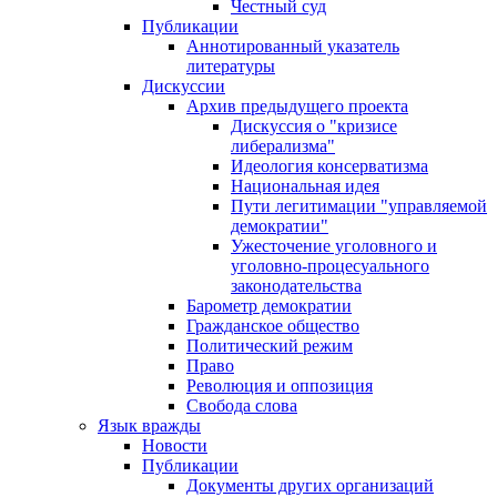
Честный суд
Публикации
Аннотированный указатель
литературы
Дискуссии
Архив предыдущего проекта
Дискуссия о "кризисе
либерализма"
Идеология консерватизма
Национальная идея
Пути легитимации "управляемой
демократии"
Ужесточение уголовного и
уголовно-процесуального
законодательства
Барометр демократии
Гражданское общество
Политический режим
Право
Революция и оппозиция
Свобода слова
Язык вражды
Новости
Публикации
Документы других организаций