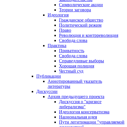
Символические акции
Теории заговора
Идеология
Гражданское общество
Политический режим
Право
Революция и контрреволюция
Свобода слова
Практика
Приватность
Свобода слова
Справедливые выборы
Хорошая полиция
Честный суд
Публикации
Аннотированный указатель
литературы
Дискуссии
Архив предыдущего проекта
Дискуссия о "кризисе
либерализма"
Идеология консерватизма
Национальная идея
Пути легитимации "управляемой