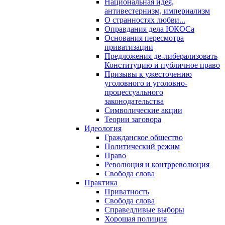
Национальная идея,
антивестернизм, империализм
О странностях любви...
Оправдания дела ЮКОСа
Основания пересмотра
приватизации
Предложения де-либерализовать
Конституцию и публичное право
Призывы к ужесточению
уголовного и уголовно-
процессуального
законодательства
Символические акции
Теории заговора
Идеология
Гражданское общество
Политический режим
Право
Революция и контрреволюция
Свобода слова
Практика
Приватность
Свобода слова
Справедливые выборы
Хорошая полиция