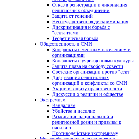
Отказ в регистрации и ликвидация
религиозных объединений
Защита от гонений
Негосударственная дискриминация
Дискриминация и борьба с
"сектантами"
Теоретическая борьба
Общественность и СМИ
Конфликты с местным населением и
организациями
Конфликты с учреждениями культуры
Защита права на свободу совести
Светские организации против "сект"
Диффамация религиозных
организаций и конфликты со СМИ
Акции в защиту нравственности
Дискуссии о религии и обществе
Экстремизм
Вандализм
Убийства и насилие
Разжигание национальной и
религиозной розни и призывы к
насилию
Противодействие экстремизму
Межконфессиональные отношения