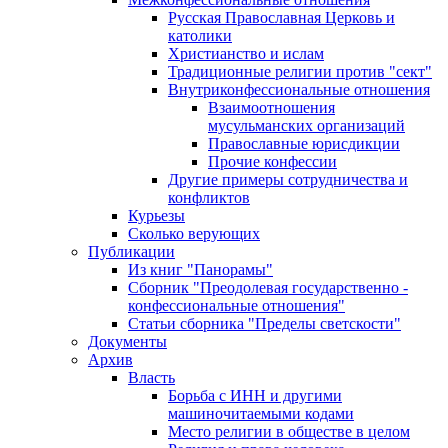
Русская Православная Церковь и
католики
Христианство и ислам
Традиционные религии против "сект"
Внутриконфессиональные отношения
Взаимоотношения
мусульманских организаций
Православные юрисдикции
Прочие конфессии
Другие примеры сотрудничества и
конфликтов
Курьезы
Сколько верующих
Публикации
Из книг "Панорамы"
Сборник "Преодолевая государственно -
конфессиональные отношения"
Статьи сборника "Пределы светскости"
Документы
Архив
Власть
Борьба с ИНН и другими
машиночитаемыми кодами
Место религии в обществе в целом