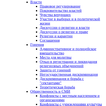
Власти
Правовое регулирование
Покровительство властей
Чувства верующих
Участие в выборах и в политической
жизни
Дискуссии о религии и власти
Дискуссии о религии и праве
Религии и карантин
Соглашения
Гонения
Административное и полицейское
вмешательство
Места для молитвы
Отказ в регистрации и ликвидация
религиозных объединений
Защита от гонений
Негосударственная дискриминация
Дискриминация и борьба с
"сектантами"
Теоретическая борьба
Общественность и СМИ
Конфликты с местным населением и
организациями
Конфликты с учреждениями культуры