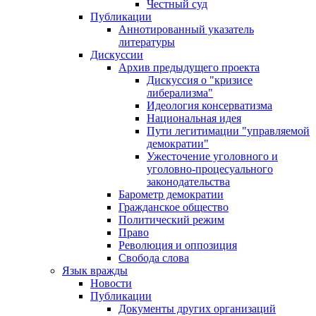
Честный суд
Публикации
Аннотированный указатель
литературы
Дискуссии
Архив предыдущего проекта
Дискуссия о "кризисе
либерализма"
Идеология консерватизма
Национальная идея
Пути легитимации "управляемой
демократии"
Ужесточение уголовного и
уголовно-процесуального
законодательства
Барометр демократии
Гражданское общество
Политический режим
Право
Революция и оппозиция
Свобода слова
Язык вражды
Новости
Публикации
Документы других организаций