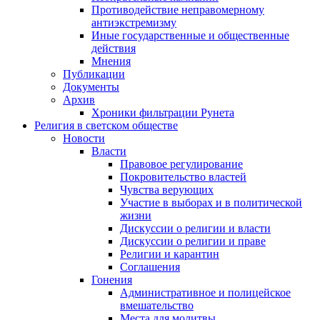
Противодействие неправомерному
антиэкстремизму
Иные государственные и общественные
действия
Мнения
Публикации
Документы
Архив
Хроники фильтрации Рунета
Религия в светском обществе
Новости
Власти
Правовое регулирование
Покровительство властей
Чувства верующих
Участие в выборах и в политической
жизни
Дискуссии о религии и власти
Дискуссии о религии и праве
Религии и карантин
Соглашения
Гонения
Административное и полицейское
вмешательство
Места для молитвы