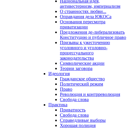
Национальная идея,
антивестернизм, империализм
О странностях любви...
Оправдания дела ЮКОСа
Основания пересмотра
приватизации
Предложения де-либерализовать
Конституцию и публичное право
Призывы к ужесточению
уголовного и уголовно-
процессуального
законодательства
Символические акции
Теории заговора
Идеология
Гражданское общество
Политический режим
Право
Революция и контрреволюция
Свобода слова
Практика
Приватность
Свобода слова
Справедливые выборы
Хорошая полиция