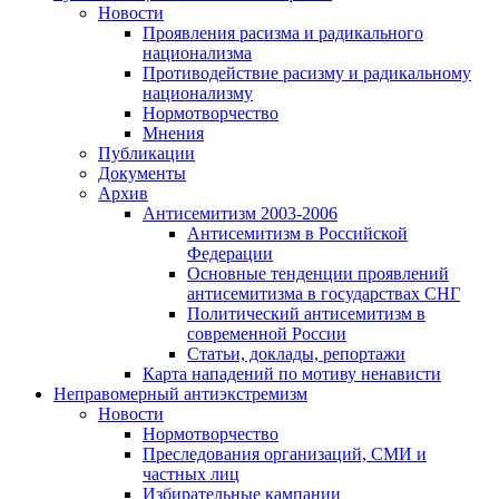
Новости
Проявления расизма и радикального
национализма
Противодействие расизму и радикальному
национализму
Нормотворчество
Мнения
Публикации
Документы
Архив
Антисемитизм 2003-2006
Антисемитизм в Российской
Федерации
Основные тенденции проявлений
антисемитизма в государствах СНГ
Политический антисемитизм в
современной России
Статьи, доклады, репортажи
Карта нападений по мотиву ненависти
Неправомерный антиэкстремизм
Новости
Нормотворчество
Преследования организаций, СМИ и
частных лиц
Избирательные кампании