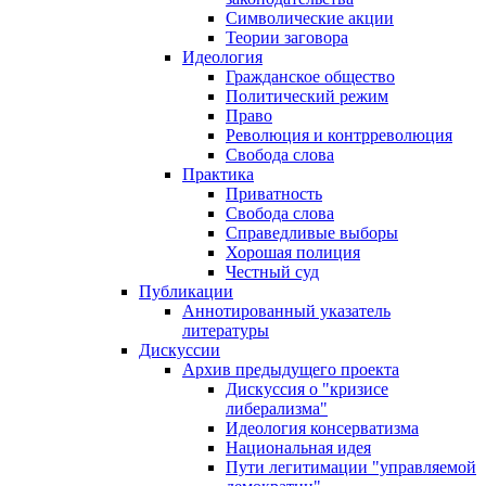
Символические акции
Теории заговора
Идеология
Гражданское общество
Политический режим
Право
Революция и контрреволюция
Свобода слова
Практика
Приватность
Свобода слова
Справедливые выборы
Хорошая полиция
Честный суд
Публикации
Аннотированный указатель
литературы
Дискуссии
Архив предыдущего проекта
Дискуссия о "кризисе
либерализма"
Идеология консерватизма
Национальная идея
Пути легитимации "управляемой