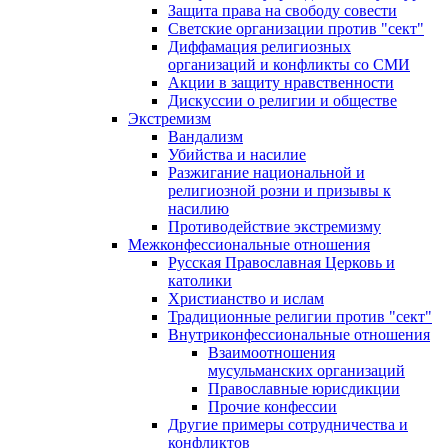
Защита права на свободу совести
Светские организации против "сект"
Диффамация религиозных
организаций и конфликты со СМИ
Акции в защиту нравственности
Дискуссии о религии и обществе
Экстремизм
Вандализм
Убийства и насилие
Разжигание национальной и
религиозной розни и призывы к
насилию
Противодействие экстремизму
Межконфессиональные отношения
Русская Православная Церковь и
католики
Христианство и ислам
Традиционные религии против "сект"
Внутриконфессиональные отношения
Взаимоотношения
мусульманских организаций
Православные юрисдикции
Прочие конфессии
Другие примеры сотрудничества и
конфликтов