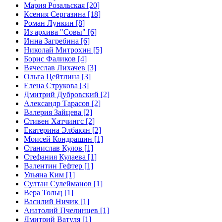
Мария Розальская [20]
Ксения Сергазина [18]
Роман Лункин [8]
Из архива "Совы" [6]
Инна Загребина [6]
Николай Митрохин [5]
Борис Фаликов [4]
Вячеслав Лихачев [3]
Ольга Цейтлина [3]
Елена Струкова [3]
Дмитрий Дубровский [2]
Александр Тарасов [2]
Валерия Зайцева [2]
Стивен Хатчингс [2]
Екатерина Элбакян [2]
Моисей Кондрашин [1]
Станислав Кулов [1]
Стефания Кулаева [1]
Валентин Гефтер [1]
Ульяна Ким [1]
Султан Сулейманов [1]
Верa Тольц [1]
Василий Ничик [1]
Анатолий Пчелинцев [1]
Дмитрий Ватуля [1]