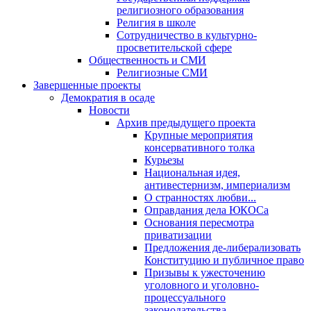
религиозного образования
Религия в школе
Сотрудничество в культурно-
просветительской сфере
Общественность и СМИ
Религиозные СМИ
Завершенные проекты
Демократия в осаде
Новости
Архив предыдущего проекта
Крупные мероприятия
консервативного толка
Курьезы
Национальная идея,
антивестернизм, империализм
О странностях любви...
Оправдания дела ЮКОСа
Основания пересмотра
приватизации
Предложения де-либерализовать
Конституцию и публичное право
Призывы к ужесточению
уголовного и уголовно-
процессуального
законодательства