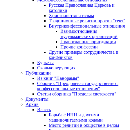
Русская Православная Церковь и
католики
Христианство и ислам
Традиционные религии против "сект"
Внутриконфессиональные отношения
Взаимоотношения
мусульманских организаций
Православные юрисдикции
Прочие конфессии
Другие примеры сотрудничества и
конфликтов
Курьезы
Сколько верующих
Публикации
Из книг "Панорамы"
Сборник "Преодолевая государственно -
конфессиональные отношения"
Статьи сборника "Пределы светскости"
Документы
Архив
Власть
Борьба с ИНН и другими
машиночитаемыми кодами
Место религии в обществе в целом