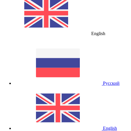
English
Русский
English