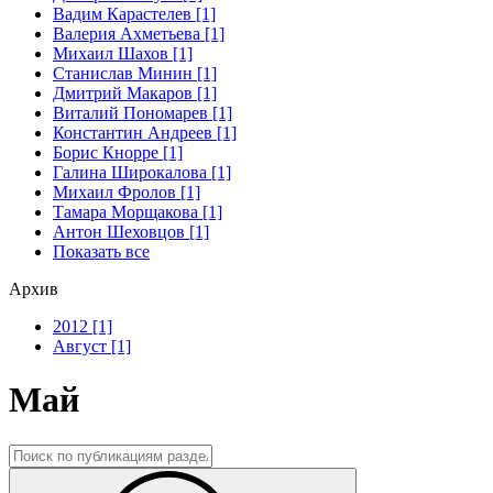
Вадим Карастелев [1]
Валерия Ахметьева [1]
Михаил Шахов [1]
Станислав Минин [1]
Дмитрий Макаров [1]
Виталий Пономарев [1]
Константин Андреев [1]
Борис Кнорре [1]
Галина Широкалова [1]
Михаил Фролов [1]
Тамара Морщакова [1]
Антон Шеховцов [1]
Показать все
Архив
2012 [1]
Август [1]
Май