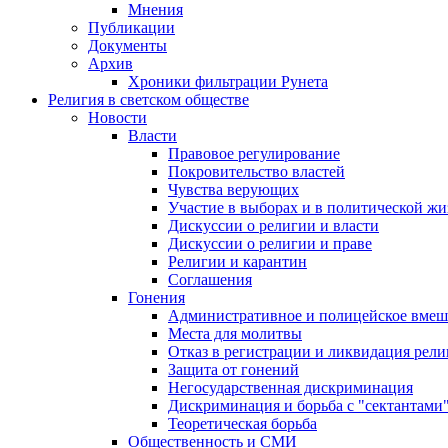
Мнения
Публикации
Документы
Архив
Хроники фильтрации Рунета
Религия в светском обществе
Новости
Власти
Правовое регулирование
Покровительство властей
Чувства верующих
Участие в выборах и в политической ж
Дискуссии о религии и власти
Дискуссии о религии и праве
Религии и карантин
Соглашения
Гонения
Административное и полицейское вмеш
Места для молитвы
Отказ в регистрации и ликвидация рел
Защита от гонений
Негосударственная дискриминация
Дискриминация и борьба с "сектантами
Теоретическая борьба
Общественность и СМИ