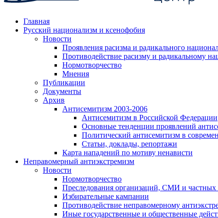
Главная
Русский национализм и ксенофобия
Новости
Проявления расизма и радикального национа
Противодействие расизму и радикальному на
Нормотворчество
Мнения
Публикации
Документы
Архив
Антисемитизм 2003-2006
Антисемитизм в Российской Федерации
Основные тенденции проявлений антис
Политический антисемитизм в совреме
Статьи, доклады, репортажи
Карта нападений по мотиву ненависти
Неправомерный антиэкстремизм
Новости
Нормотворчество
Преследования организаций, СМИ и частных
Избирательные кампании
Противодействие неправомерному антиэкстр
Иные государственные и общественные дейст