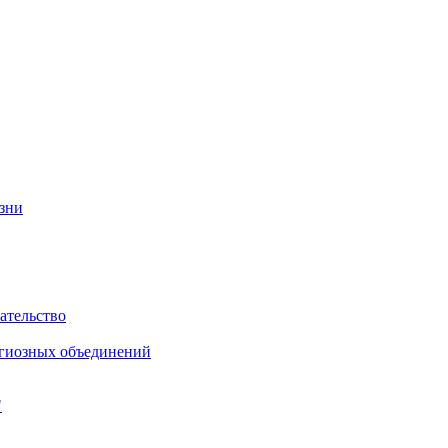
изни
ательство
игиозных объединений
"