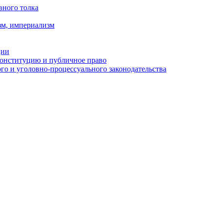
вного толка
зм, империализм
ции
Конституцию и публичное право
о и уголовно-процессуального законодательства