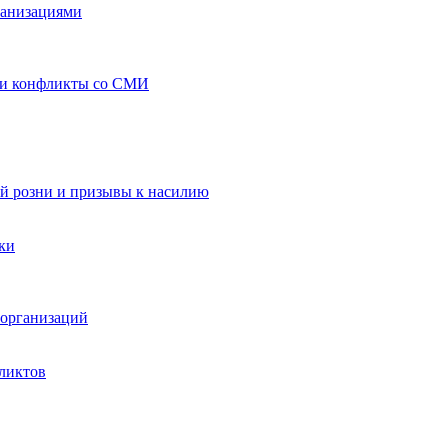
ганизациями
 и конфликты со СМИ
й розни и призывы к насилию
ки
организаций
ликтов