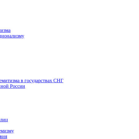
лизма
ционализму
емитизма в государствах СНГ
нной России
 лиц
емизму
вия