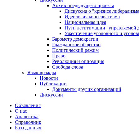
Архив предыдущего проекта
Дискуссия о "кризисе либерализм
Идеология консерватизма
Национальная идея
Пути легитимации "управляемой 
Ужесточение уголовного и уголов
Барометр демократии
Гражданское общество
Политический режим
Право
Революция и оппозиция
Свобода слова
Язык вражды
Новости
Публикации
Документы других организаций
Дискуссии
Объявления
О нас
Аналитика
Справочник
База данных