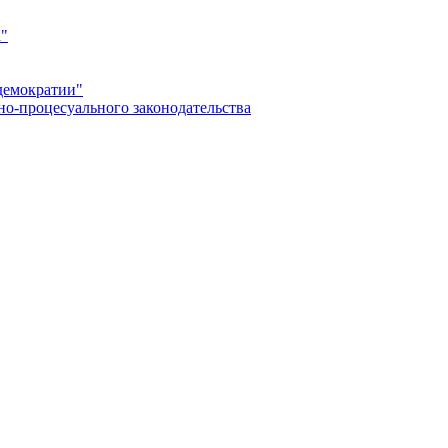
а"
демократии"
но-процесуального законодательства