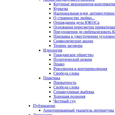
Крупные мероприятия консервати
Курьезы
Национальная идея, антивестерни
О странностях любви...
Оправдания дела ЮКОСа
Основания пересмотра приватиза
Предложения де-либерализовать 
Призывы к ужесточению уголовног
Символические акции
Теории заговора
Идеология
Гражданское общество
Политический режим
Право
Революция и контрреволюция
Свобода слова
Практика
Приватность
Свобода слова
Справедливые выборы
Хорошая полиция
Честный суд
Публикации
Аннотированный указатель литературы
Дискуссии