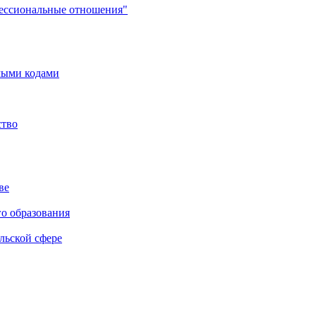
фессиональные отношения"
мыми кодами
ство
ве
го образования
льской сфере