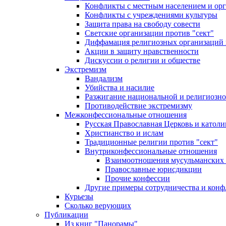
Конфликты с местным населением и ор
Конфликты с учреждениями культуры
Защита права на свободу совести
Светские организации против "сект"
Диффамация религиозных организаций
Акции в защиту нравственности
Дискуссии о религии и обществе
Экстремизм
Вандализм
Убийства и насилие
Разжигание национальной и религиозно
Противодействие экстремизму
Межконфессиональные отношения
Русская Православная Церковь и католи
Христианство и ислам
Традиционные религии против "сект"
Внутриконфессиональные отношения
Взаимоотношения мусульманских 
Православные юрисдикции
Прочие конфессии
Другие примеры сотрудничества и конф
Курьезы
Сколько верующих
Публикации
Из книг "Панорамы"