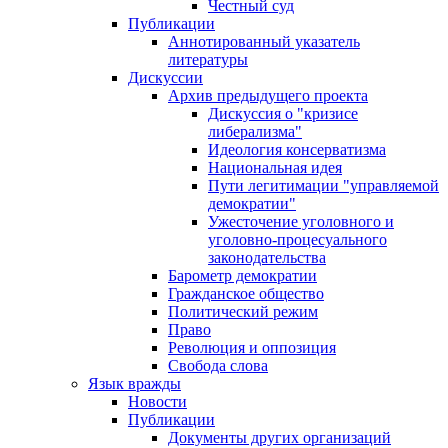
Честный суд
Публикации
Аннотированный указатель
литературы
Дискуссии
Архив предыдущего проекта
Дискуссия о "кризисе
либерализма"
Идеология консерватизма
Национальная идея
Пути легитимации "управляемой
демократии"
Ужесточение уголовного и
уголовно-процесуального
законодательства
Барометр демократии
Гражданское общество
Политический режим
Право
Революция и оппозиция
Свобода слова
Язык вражды
Новости
Публикации
Документы других организаций