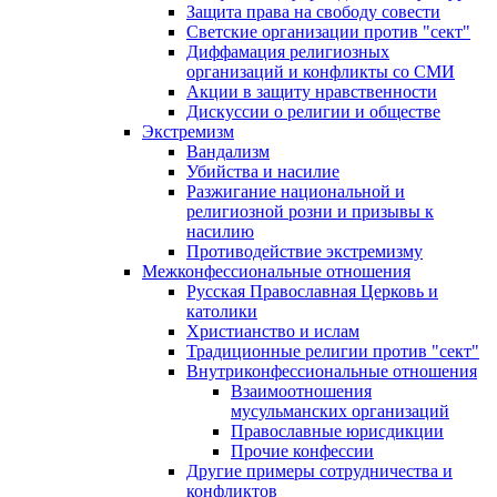
Защита права на свободу совести
Светские организации против "сект"
Диффамация религиозных
организаций и конфликты со СМИ
Акции в защиту нравственности
Дискуссии о религии и обществе
Экстремизм
Вандализм
Убийства и насилие
Разжигание национальной и
религиозной розни и призывы к
насилию
Противодействие экстремизму
Межконфессиональные отношения
Русская Православная Церковь и
католики
Христианство и ислам
Традиционные религии против "сект"
Внутриконфессиональные отношения
Взаимоотношения
мусульманских организаций
Православные юрисдикции
Прочие конфессии
Другие примеры сотрудничества и
конфликтов