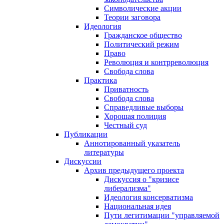
Символические акции
Теории заговора
Идеология
Гражданское общество
Политический режим
Право
Революция и контрреволюция
Свобода слова
Практика
Приватность
Свобода слова
Справедливые выборы
Хорошая полиция
Честный суд
Публикации
Аннотированный указатель
литературы
Дискуссии
Архив предыдущего проекта
Дискуссия о "кризисе
либерализма"
Идеология консерватизма
Национальная идея
Пути легитимации "управляемой