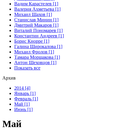
Вадим Карастелев [1]
Валерия Ахметьева [1]
Михаил Шахов [1]
Станислав Минин [1]
Дмитрий Макаров [1]
Виталий Пономарев [1]
Константин Андреев [1]
Борис Кнорре [1]
Галина Широкалова [1]
Михаил Фролов [1]
Тамара Морщакова [1]
Антон Шеховцов [1]
Показать все
Архив
2014 [4]
Январь [1]
Февраль [1]
Май [1]
Июнь [1]
Май