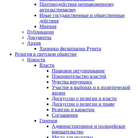
Противодействие неправомерному
антиэкстремизму
Иные государственные и общественные
действия
Мнения
Публикации
Документы
Архив
Хроники фильтрации Рунета
Религия в светском обществе
Новости
Власти
Правовое регулирование
Покровительство властей
Чувства верующих
Участие в выборах и в политической
жизни
Дискуссии о религии и власти
Дискуссии о религии и праве
Религии и карантин
Соглашения
Гонения
Административное и полицейское
вмешательство
Места для молитвы