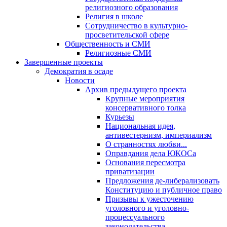
религиозного образования
Религия в школе
Сотрудничество в культурно-
просветительской сфере
Общественность и СМИ
Религиозные СМИ
Завершенные проекты
Демократия в осаде
Новости
Архив предыдущего проекта
Крупные мероприятия
консервативного толка
Курьезы
Национальная идея,
антивестернизм, империализм
О странностях любви...
Оправдания дела ЮКОСа
Основания пересмотра
приватизации
Предложения де-либерализовать
Конституцию и публичное право
Призывы к ужесточению
уголовного и уголовно-
процессуального
законодательства