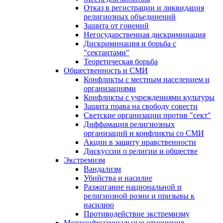
Отказ в регистрации и ликвидация
религиозных объединений
Защита от гонений
Негосударственная дискриминация
Дискриминация и борьба с
"сектантами"
Теоретическая борьба
Общественность и СМИ
Конфликты с местным населением и
организациями
Конфликты с учреждениями культуры
Защита права на свободу совести
Светские организации против "сект"
Диффамация религиозных
организаций и конфликты со СМИ
Акции в защиту нравственности
Дискуссии о религии и обществе
Экстремизм
Вандализм
Убийства и насилие
Разжигание национальной и
религиозной розни и призывы к
насилию
Противодействие экстремизму
Межконфессиональные отношения