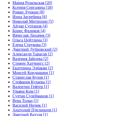
Мария Розальская [20]
Ксения Сергазина [18]
Роман Лункин [8]
Инна Загребина [6]
Николай Митрохин [5]
Айдар Султанов [4]
Борис Фаликов [4]
Вячеслав Лихачев [3]
Ольга Цейтлина [3]
Елена Струкова [3]
Дмитрий Дубровский [2]
Александр Тарасов [2]
Валерия Зайцева [2]
Стивен Хатчингс [2]
Екатерина Элбакян [2]
Моисей Кондрашин [1]
Станислав Кулов [1]
Стефания Кулаева [1]
Валентин Гефтер [1]
Ульяна Ким [1]
Султан Сулейманов [1]
Верa Тольц [1]
Василий Ничик [1]
Анатолий Пчелинцев [1]
Дмитрий Ватуля [1]