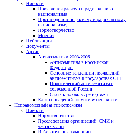
Новости
Проявления расизма и радикального
национализма
Противодействие расизму и радикальному
национализму
Нормотворчество
Мнения
Публикации
Документы
Архив
Антисемитизм 2003-2006
Антисемитизм в Российской
Федерации
Основные тенденции проявлений
антисемитизма в государствах СНГ
Политический антисемитизм в
современной России
Статьи, доклады, репортажи
Карта нападений по мотиву ненависти
Неправомерный антиэкстремизм
Новости
Нормотворчество
Преследования организаций, СМИ и
частных лиц
Избирательные кампании