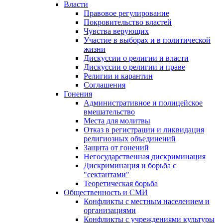
Власти
Правовое регулирование
Покровительство властей
Чувства верующих
Участие в выборах и в политической
жизни
Дискуссии о религии и власти
Дискуссии о религии и праве
Религии и карантин
Соглашения
Гонения
Административное и полицейское
вмешательство
Места для молитвы
Отказ в регистрации и ликвидация
религиозных объединений
Защита от гонений
Негосударственная дискриминация
Дискриминация и борьба с
"сектантами"
Теоретическая борьба
Общественность и СМИ
Конфликты с местным населением и
организациями
Конфликты с учреждениями культуры