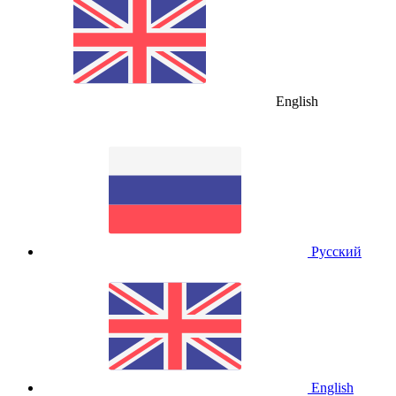
English
Русский
English