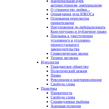
Национальная идея,
антивестернизм, империализм
О странностях любви...
Оправдания дела ЮКОСа
Основания пересмотра
приватизации
Предложения де-либерализовать
Конституцию и публичное право
Призывы к ужесточению
уголовного и уголовно-
процессуального
законодательства
Символические акции
Теории заговора
Идеология
Гражданское общество
Политический режим
Право
Революция и контрреволюция
Свобода слова
Практика
Приватность
Свобода слова
Справедливые выборы
Хорошая полиция