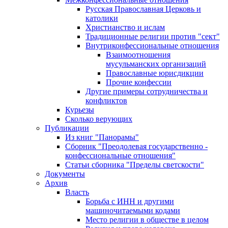
Русская Православная Церковь и
католики
Христианство и ислам
Традиционные религии против "сект"
Внутриконфессиональные отношения
Взаимоотношения
мусульманских организаций
Православные юрисдикции
Прочие конфессии
Другие примеры сотрудничества и
конфликтов
Курьезы
Сколько верующих
Публикации
Из книг "Панорамы"
Сборник "Преодолевая государственно -
конфессиональные отношения"
Статьи сборника "Пределы светскости"
Документы
Архив
Власть
Борьба с ИНН и другими
машиночитаемыми кодами
Место религии в обществе в целом