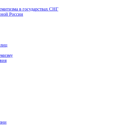
емитизма в государствах СНГ
нной России
 лиц
емизму
вия
изни