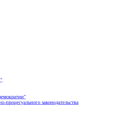
а"
демократии"
но-процесуального законодательства