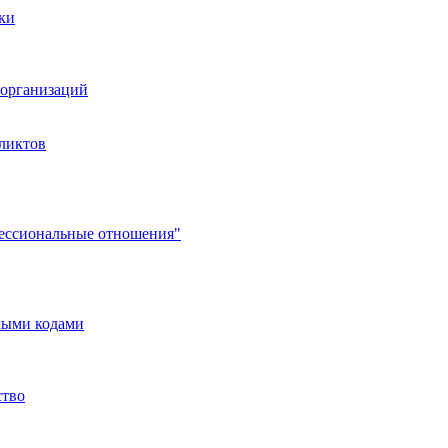
ки
организаций
ликтов
фессиональные отношения"
мыми кодами
ство