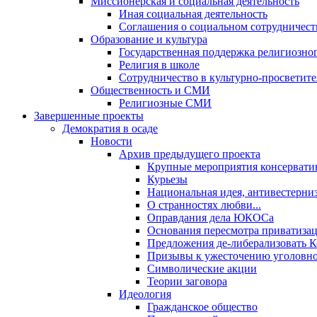
Миссионерская и социальная деятельность
Иная социальная деятельность
Соглашения о социальном сотрудничест
Образование и культура
Государственная поддержка религиозно
Религия в школе
Сотрудничество в культурно-просветите
Общественность и СМИ
Религиозные СМИ
Завершенные проекты
Демократия в осаде
Новости
Архив предыдущего проекта
Крупные мероприятия консервати
Курьезы
Национальная идея, антивестерни
О странностях любви...
Оправдания дела ЮКОСа
Основания пересмотра приватиза
Предложения де-либерализовать 
Призывы к ужесточению уголовног
Символические акции
Теории заговора
Идеология
Гражданское общество