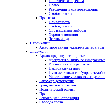
Политический режим
Право
Революция и контрреволюция
Свобода слова
Практика
Приватность
Свобода слова
Справедливые выборы
Хорошая полиция
Честный суд
Публикации
Аннотированный указатель литературы
Дискуссии
Архив предыдущего проекта
Дискуссия о "кризисе либерализм
Идеология консерватизма
Национальная идея
Пути легитимации "управляемой 
Ужесточение уголовного и уголов
Барометр демократии
Гражданское общество
Политический режим
Право
Революция и оппозиция
Свобода слова