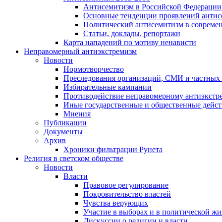
Антисемитизм в Российской Федерации
Основные тенденции проявлений антис
Политический антисемитизм в совреме
Статьи, доклады, репортажи
Карта нападений по мотиву ненависти
Неправомерный антиэкстремизм
Новости
Нормотворчество
Преследования организаций, СМИ и частных
Избирательные кампании
Противодействие неправомерному антиэкстр
Иные государственные и общественные дейст
Мнения
Публикации
Документы
Архив
Хроники фильтрации Рунета
Религия в светском обществе
Новости
Власти
Правовое регулирование
Покровительство властей
Чувства верующих
Участие в выборах и в политической ж
Дискуссии о религии и власти