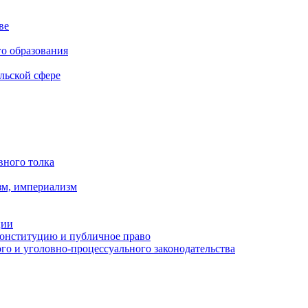
ве
го образования
льской сфере
вного толка
зм, империализм
ции
Конституцию и публичное право
о и уголовно-процессуального законодательства