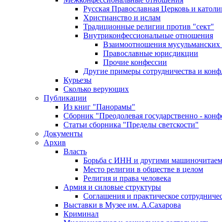
Русская Православная Церковь и католи
Христианство и ислам
Традиционные религии против "сект"
Внутриконфессиональные отношения
Взаимоотношения мусульманских 
Православные юрисдикции
Прочие конфессии
Другие примеры сотрудничества и конф
Курьезы
Сколько верующих
Публикации
Из книг "Панорамы"
Сборник "Преодолевая государственно - кон
Статьи сборника "Пределы светскости"
Документы
Архив
Власть
Борьба с ИНН и другими машиночитае
Место религии в обществе в целом
Религия и права человека
Армия и силовые структуры
Соглашения и практическое сотрудниче
Выставки в Музее им. А.Сахарова
Криминал