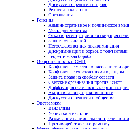
Дискуссии о религии и праве
Религии и карантин
Соглашения
Гонения
Административное и полицейское вмеш
Места для молитвы
Отказ в регистрации и ликвидация рел
Защита от гонений
Негосударственная дискриминация
Дискриминация и борьба с "сектантами
Теоретическая борьба
Общественность и СМИ
Конфликты с местным населением и ор
Конфликты с учреждениями культуры
Защита права на свободу совести
Светские организации против "сект"
Диффамация религиозных организаций
Акции в защиту нравственности
Дискуссии о религии и обществе
Экстремизм
Вандализм
Убийства и насилие
Разжигание национальной и религиозно
Противодействие экстремизму
Межконфессиональные отношения