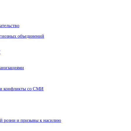
ательство
игиозных объединений
"
ганизациями
 и конфликты со СМИ
й розни и призывы к насилию