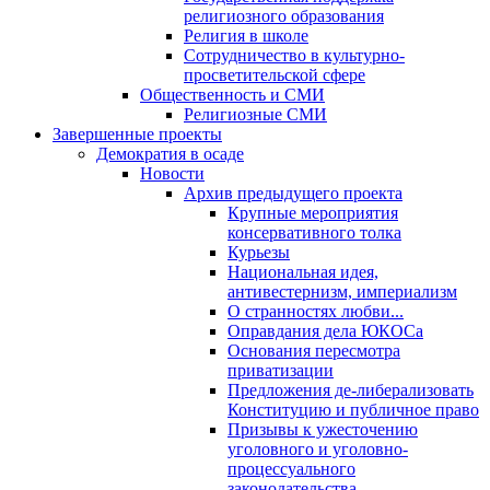
религиозного образования
Религия в школе
Сотрудничество в культурно-
просветительской сфере
Общественность и СМИ
Религиозные СМИ
Завершенные проекты
Демократия в осаде
Новости
Архив предыдущего проекта
Крупные мероприятия
консервативного толка
Курьезы
Национальная идея,
антивестернизм, империализм
О странностях любви...
Оправдания дела ЮКОСа
Основания пересмотра
приватизации
Предложения де-либерализовать
Конституцию и публичное право
Призывы к ужесточению
уголовного и уголовно-
процессуального
законодательства