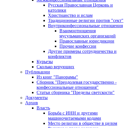
Русская Православная Церковь и
католики
Христианство и ислам
Традиционные религии против "сект"
Внутриконфессиональные отношения
Взаимоотношения
мусульманских организаций
Православные юрисдикции
Прочие конфессии
Другие примеры сотрудничества и
конфликтов
Курьезы
Сколько верующих
Публикации
Из книг "Панорамы"
Сборник "Преодолевая государственно -
конфессиональные отношения"
Статьи сборника "Пределы светскости"
Документы
Архив
Власть
Борьба с ИНН и другими
машиночитаемыми кодами
Место религии в обществе в целом