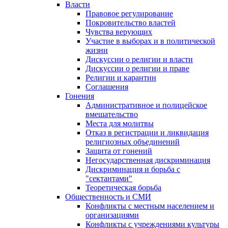
Власти
Правовое регулирование
Покровительство властей
Чувства верующих
Участие в выборах и в политической
жизни
Дискуссии о религии и власти
Дискуссии о религии и праве
Религии и карантин
Соглашения
Гонения
Административное и полицейское
вмешательство
Места для молитвы
Отказ в регистрации и ликвидация
религиозных объединений
Защита от гонений
Негосударственная дискриминация
Дискриминация и борьба с
"сектантами"
Теоретическая борьба
Общественность и СМИ
Конфликты с местным населением и
организациями
Конфликты с учреждениями культуры