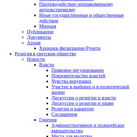
Противодействие неправомерному
антиэкстремизму
Иные государственные и общественные
действия
Мнения
Публикации
Документы
Архив
Хроники фильтрации Рунета
Религия в светском обществе
Новости
Власти
Правовое регулирование
Покровительство властей
Чувства верующих
Участие в выборах и в политической
жизни
Дискуссии о религии и власти
Дискуссии о религии и праве
Религии и карантин
Соглашения
Гонения
Административное и полицейское
вмешательство
Места для молитвы