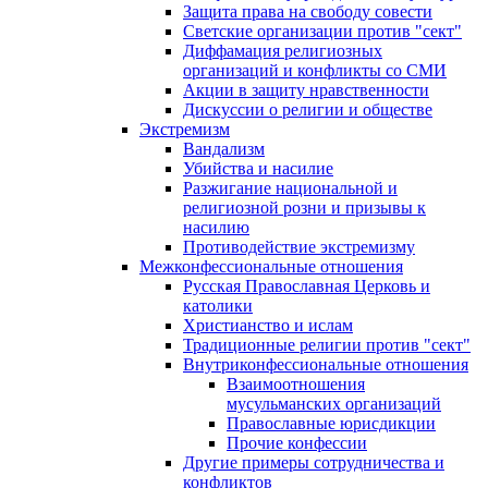
Защита права на свободу совести
Светские организации против "сект"
Диффамация религиозных
организаций и конфликты со СМИ
Акции в защиту нравственности
Дискуссии о религии и обществе
Экстремизм
Вандализм
Убийства и насилие
Разжигание национальной и
религиозной розни и призывы к
насилию
Противодействие экстремизму
Межконфессиональные отношения
Русская Православная Церковь и
католики
Христианство и ислам
Традиционные религии против "сект"
Внутриконфессиональные отношения
Взаимоотношения
мусульманских организаций
Православные юрисдикции
Прочие конфессии
Другие примеры сотрудничества и
конфликтов