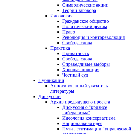
Символические акции
Теории заговора
Идеология
Гражданское общество
Политический режим
Право
Революция и контрреволюция
Свобода слова
Практика
Приватность
Свобода слова
Справедливые выборы
Хорошая полиция
Честный суд
Публикации
Аннотированный указатель
литературы
Дискуссии
Архив предыдущего проекта
Дискуссия о "кризисе
либерализма"
Идеология консерватизма
Национальная идея
Пути легитимации "управляемой