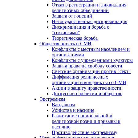
Отказ в регистрации и ликвидация
религиозных объединений
Защита от гонений
Негосударственная дискриминация
Дискриминация и борьба с
"сектантами"
Теоретическая борьба
Общественность и СМИ
Конфликты с местным населением и
организациями
Конфликты с учреждениями культуры
Защита права на свободу совести
Светские организации против "сект"
Диффамация религиозных
организаций и конфликты со СМИ
Акции в защиту нравственности
Дискуссии о религии и обществе
Экстремизм
Вандализм
Убийства и насилие
Разжигание национальной и
религиозной розни и призывы к
насилию
Противодействие экстремизму
Межконфессиональные отношения