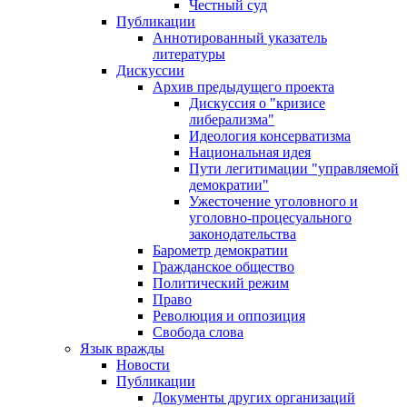
Честный суд
Публикации
Аннотированный указатель
литературы
Дискуссии
Архив предыдущего проекта
Дискуссия о "кризисе
либерализма"
Идеология консерватизма
Национальная идея
Пути легитимации "управляемой
демократии"
Ужесточение уголовного и
уголовно-процесуального
законодательства
Барометр демократии
Гражданское общество
Политический режим
Право
Революция и оппозиция
Свобода слова
Язык вражды
Новости
Публикации
Документы других организаций