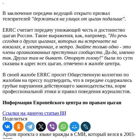
.
В заключение передачи ведущий открыто призвал
телезрителей
"держаться на улицах от цыган подальше"
.
ERRC считает передачу унижающей честь и достоинство
цыган России. Такие выражения, как, например,
"Но речь
сегодня о других цыганах, которых вы встречаете на
вокзалах, в электричках, в метро. Знайте только одно - это
члены организованных преступных сообществ. Да-да, именно
так. Других там не бывает. Оторвут голову!"
были по сути
сказаны в адрес всех цыган, отмечено в жалобе центра.
В своей жалобе ERRC просит Общественную коллегию по
жалобам на прессу подтвердить, что в передаче содержались
грубые нарушения действующего законодательства, норм
профессиональной этики и правил поведения журналистов.
Информация Европейского центра по правам цыган
Ссылки на данную статью
[1]
Поделиться
Архив проекта о языке вражды в СМИ, который велся в 2003-