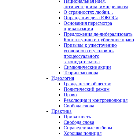
Национальная идея,
антивестернизм, империализм
О странностях любви...
Оправдания дела ЮКОСа
Основания пересмотра
приватизации
Предложения де-либерализовать
Конституцию и публичное право
Призывы к ужесточению
уголовного и уголовно-
процессуального
законодательства
Символические акции
Теории заговора
Идеология
Гражданское общество
Политический режим
Право
Революция и контрреволюция
Свобода слова
Практика
Приватность
Свобода слова
Справедливые выборы
Хорошая полиция