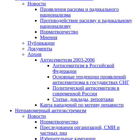
Новости
Проявления расизма и радикального
национализма
Противодействие расизму и радикальному
национализму
Нормотворчество
Мнения
Публикации
Документы
Архив
Антисемитизм 2003-2006
Антисемитизм в Российской
Федерации
Основные тенденции проявлений
антисемитизма в государствах СНГ
Политический антисемитизм в
современной России
Статьи, доклады, репортажи
Карта нападений по мотиву ненависти
Неправомерный антиэкстремизм
Новости
Нормотворчество
Преследования организаций, СМИ и
частных лиц
Избирательные кампании