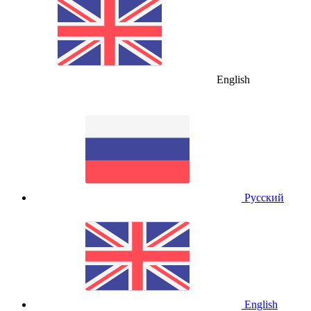
English
Русский
English