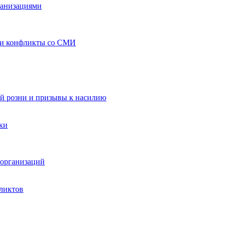
ганизациями
 и конфликты со СМИ
й розни и призывы к насилию
ки
организаций
ликтов