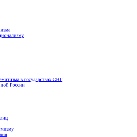
лизма
ционализму
емитизма в государствах СНГ
нной России
 лиц
емизму
вия