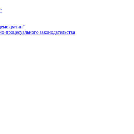
а"
демократии"
но-процесуального законодательства