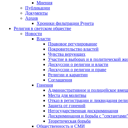
Мнения
Публикации
Документы
Архив
Хроники фильтрации Рунета
Религия в светском обществе
Новости
Власти
Правовое регулирование
Покровительство властей
Чувства верующих
Участие в выборах и в политической ж
Дискуссии о религии и власти
Дискуссии о религии и праве
Религии и карантин
Соглашения
Гонения
Административное и полицейское вмеш
Места для молитвы
Отказ в регистрации и ликвидация рел
Защита от гонений
Негосударственная дискриминация
Дискриминация и борьба с "сектантами
Теоретическая борьба
Общественность и СМИ