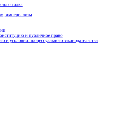
вного толка
зм, империализм
ции
Конституцию и публичное право
о и уголовно-процессуального законодательства