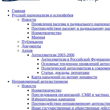
Главная
Русский национализм и ксенофобия
Новости
Проявления расизма и радикального национа
Противодействие расизму и радикальному на
Нормотворчество
Мнения
Публикации
Документы
Архив
Антисемитизм 2003-2006
Антисемитизм в Российской Федерации
Основные тенденции проявлений антис
Политический антисемитизм в совреме
Статьи, доклады, репортажи
Карта нападений по мотиву ненависти
Неправомерный антиэкстремизм
Новости
Нормотворчество
Преследования организаций, СМИ и частных
Избирательные кампании
Противодействие неправомерному антиэкстр
Иные государственные и общественные дейст