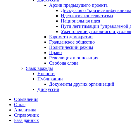
Архив предыдущего проекта
Дискуссия о "кризисе либерализм
Идеология консерватизма
Национальная идея
Пути легитимации "управляемой 
Ужесточение уголовного и уголов
Барометр демократии
Гражданское общество
Политический режим
Право
Революция и оппозиция
Свобода слова
Язык вражды
Новости
Публикации
Документы других организаций
Дискуссии
Объявления
О нас
Аналитика
Справочник
База данных