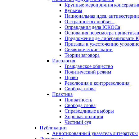
Крупные мероприятия консервати
Курьезы
Национальная идея, антивестерни
О странностях любви...
Оправдания дела ЮКОСа
Основания пересмотра приватиза
Предложения де-либерализовать 
Призывы к ужесточению уголовног
Символические акции
Теории заговора
Идеология
Гражданское общество
Политический режим
Право
Революция и контрреволюция
Свобода слова
Практика
Приватность
Свобода слова
Справедливые выборы
Хорошая полиция
Честный суд
Публикации
Аннотированный указатель литературы
Дискуссии