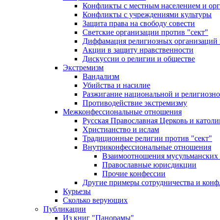
Конфликты с местным населением и ор
Конфликты с учреждениями культуры
Защита права на свободу совести
Светские организации против "сект"
Диффамация религиозных организаций
Акции в защиту нравственности
Дискуссии о религии и обществе
Экстремизм
Вандализм
Убийства и насилие
Разжигание национальной и религиозно
Противодействие экстремизму
Межконфессиональные отношения
Русская Православная Церковь и католи
Христианство и ислам
Традиционные религии против "сект"
Внутриконфессиональные отношения
Взаимоотношения мусульманских 
Православные юрисдикции
Прочие конфессии
Другие примеры сотрудничества и конф
Курьезы
Сколько верующих
Публикации
Из книг "Панорамы"