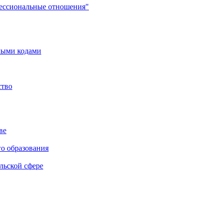
фессиональные отношения"
мыми кодами
ство
ве
го образования
льской сфере