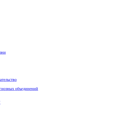
изни
ательство
игиозных объединений
"