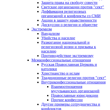
Защита права на свободу совести
Светские организации против "сект"
Диффамация религиозных
организаций и конфликты со СМИ
Акции в защиту нравственности
Дискуссии о религии и обществе
Экстремизм
Вандализм
Убийства и насилие
Разжигание национальной и
религиозной розни и призывы к
насилию
Противодействие экстремизму
Межконфессиональные отношения
Русская Православная Церковь и
католики
Христианство и ислам
Традиционные религии против "сект"
Внутриконфессиональные отношения
Взаимоотношения
мусульманских организаций
Православные юрисдикции
Прочие конфессии
Другие примеры сотрудничества и
конфликтов