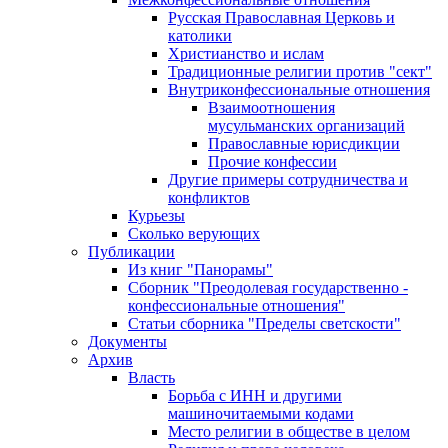
Русская Православная Церковь и
католики
Христианство и ислам
Традиционные религии против "сект"
Внутриконфессиональные отношения
Взаимоотношения
мусульманских организаций
Православные юрисдикции
Прочие конфессии
Другие примеры сотрудничества и
конфликтов
Курьезы
Сколько верующих
Публикации
Из книг "Панорамы"
Сборник "Преодолевая государственно -
конфессиональные отношения"
Статьи сборника "Пределы светскости"
Документы
Архив
Власть
Борьба с ИНН и другими
машиночитаемыми кодами
Место религии в обществе в целом