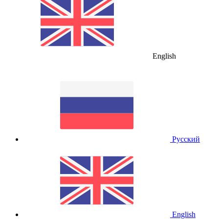
English
Русский
English