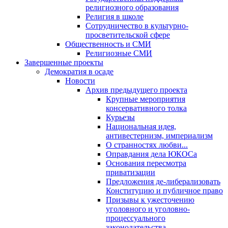
религиозного образования
Религия в школе
Сотрудничество в культурно-
просветительской сфере
Общественность и СМИ
Религиозные СМИ
Завершенные проекты
Демократия в осаде
Новости
Архив предыдущего проекта
Крупные мероприятия
консервативного толка
Курьезы
Национальная идея,
антивестернизм, империализм
О странностях любви...
Оправдания дела ЮКОСа
Основания пересмотра
приватизации
Предложения де-либерализовать
Конституцию и публичное право
Призывы к ужесточению
уголовного и уголовно-
процессуального
законодательства