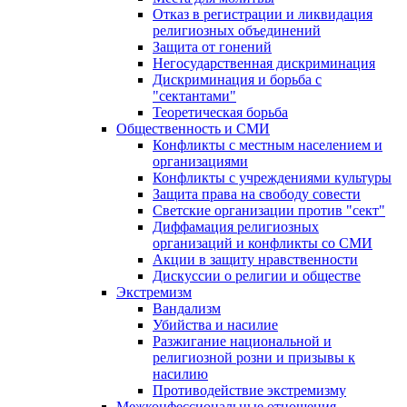
Отказ в регистрации и ликвидация
религиозных объединений
Защита от гонений
Негосударственная дискриминация
Дискриминация и борьба с
"сектантами"
Теоретическая борьба
Общественность и СМИ
Конфликты с местным населением и
организациями
Конфликты с учреждениями культуры
Защита права на свободу совести
Светские организации против "сект"
Диффамация религиозных
организаций и конфликты со СМИ
Акции в защиту нравственности
Дискуссии о религии и обществе
Экстремизм
Вандализм
Убийства и насилие
Разжигание национальной и
религиозной розни и призывы к
насилию
Противодействие экстремизму
Межконфессиональные отношения