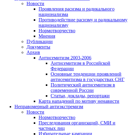
Новости
Проявления расизма и радикального
национализма
Противодействие расизму и радикальному
национализму
Нормотворчество
Мнения
Публикации
Документы
Архив
Антисемитизм 2003-2006
Антисемитизм в Российской
Федерации
Основные тенденции проявлений
антисемитизма в государствах СНГ
Политический антисемитизм в
современной России
Статьи, доклады, репортажи
Карта нападений по мотиву ненависти
Неправомерный антиэкстремизм
Новости
Нормотворчество
Преследования организаций, СМИ и
частных лиц
Избирательные кампании