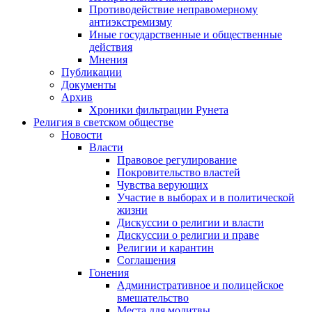
Противодействие неправомерному
антиэкстремизму
Иные государственные и общественные
действия
Мнения
Публикации
Документы
Архив
Хроники фильтрации Рунета
Религия в светском обществе
Новости
Власти
Правовое регулирование
Покровительство властей
Чувства верующих
Участие в выборах и в политической
жизни
Дискуссии о религии и власти
Дискуссии о религии и праве
Религии и карантин
Соглашения
Гонения
Административное и полицейское
вмешательство
Места для молитвы