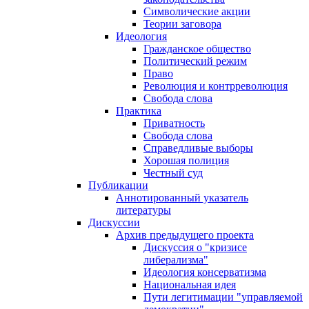
Символические акции
Теории заговора
Идеология
Гражданское общество
Политический режим
Право
Революция и контрреволюция
Свобода слова
Практика
Приватность
Свобода слова
Справедливые выборы
Хорошая полиция
Честный суд
Публикации
Аннотированный указатель
литературы
Дискуссии
Архив предыдущего проекта
Дискуссия о "кризисе
либерализма"
Идеология консерватизма
Национальная идея
Пути легитимации "управляемой