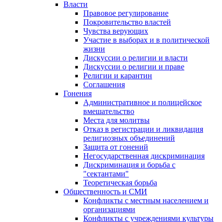
Власти
Правовое регулирование
Покровительство властей
Чувства верующих
Участие в выборах и в политической
жизни
Дискуссии о религии и власти
Дискуссии о религии и праве
Религии и карантин
Соглашения
Гонения
Административное и полицейское
вмешательство
Места для молитвы
Отказ в регистрации и ликвидация
религиозных объединений
Защита от гонений
Негосударственная дискриминация
Дискриминация и борьба с
"сектантами"
Теоретическая борьба
Общественность и СМИ
Конфликты с местным населением и
организациями
Конфликты с учреждениями культуры