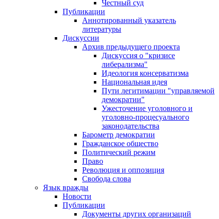
Честный суд
Публикации
Аннотированный указатель
литературы
Дискуссии
Архив предыдущего проекта
Дискуссия о "кризисе
либерализма"
Идеология консерватизма
Национальная идея
Пути легитимации "управляемой
демократии"
Ужесточение уголовного и
уголовно-процесуального
законодательства
Барометр демократии
Гражданское общество
Политический режим
Право
Революция и оппозиция
Свобода слова
Язык вражды
Новости
Публикации
Документы других организаций