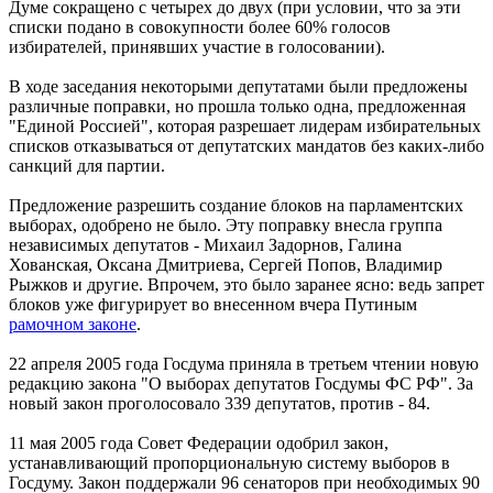
Думе сокращено с четырех до двух (при условии, что за эти
списки подано в совокупности более 60% голосов
избирателей, принявших участие в голосовании).
В ходе заседания некоторыми депутатами были предложены
различные поправки, но прошла только одна, предложенная
"Единой Россией", которая разрешает лидерам избирательных
списков отказываться от депутатских мандатов без каких-либо
санкций для партии.
Предложение разрешить создание блоков на парламентских
выборах, одобрено не было. Эту поправку внесла группа
независимых депутатов - Михаил Задорнов, Галина
Хованская, Оксана Дмитриева, Сергей Попов, Владимир
Рыжков и другие. Впрочем, это было заранее ясно: ведь запрет
блоков уже фигурирует во внесенном вчера Путиным
рамочном законе
.
22 апреля 2005 года Госдума приняла в третьем чтении новую
редакцию закона "О выборах депутатов Госдумы ФС РФ". За
новый закон проголосовало 339 депутатов, против - 84.
11 мая 2005 года Совет Федерации одобрил закон,
устанавливающий пропорциональную систему выборов в
Госдуму. Закон поддержали 96 сенаторов при необходимых 90