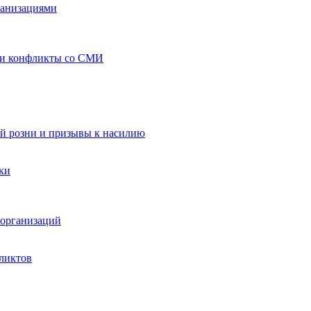
ганизациями
 и конфликты со СМИ
й розни и призывы к насилию
ки
организаций
ликтов