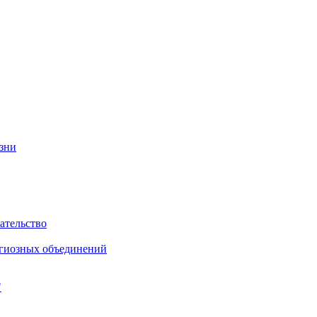
изни
ательство
игиозных объединений
"