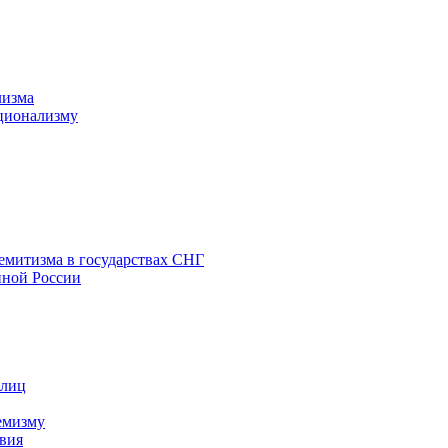
лизма
ционализму
емитизма в государствах СНГ
нной России
 лиц
емизму
вия