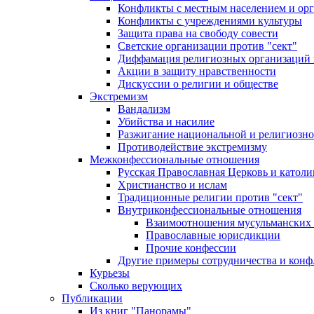
Конфликты с местным населением и ор
Конфликты с учреждениями культуры
Защита права на свободу совести
Светские организации против "сект"
Диффамация религиозных организаций
Акции в защиту нравственности
Дискуссии о религии и обществе
Экстремизм
Вандализм
Убийства и насилие
Разжигание национальной и религиозно
Противодействие экстремизму
Межконфессиональные отношения
Русская Православная Церковь и католи
Христианство и ислам
Традиционные религии против "сект"
Внутриконфессиональные отношения
Взаимоотношения мусульманских 
Православные юрисдикции
Прочие конфессии
Другие примеры сотрудничества и конф
Курьезы
Сколько верующих
Публикации
Из книг "Панорамы"