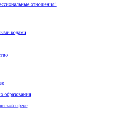
фессиональные отношения"
мыми кодами
ство
ве
го образования
льской сфере