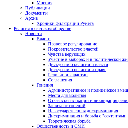
Мнения
Публикации
Документы
Архив
Хроники фильтрации Рунета
Религия в светском обществе
Новости
Власти
Правовое регулирование
Покровительство властей
Чувства верующих
Участие в выборах и в политической ж
Дискуссии о религии и власти
Дискуссии о религии и праве
Религии и карантин
Соглашения
Гонения
Административное и полицейское вмеш
Места для молитвы
Отказ в регистрации и ликвидация рел
Защита от гонений
Негосударственная дискриминация
Дискриминация и борьба с "сектантами
Теоретическая борьба
Общественность и СМИ