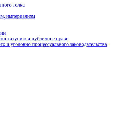
вного толка
зм, империализм
ции
Конституцию и публичное право
о и уголовно-процессуального законодательства