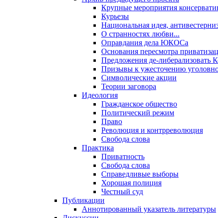
Крупные мероприятия консервати
Курьезы
Национальная идея, антивестерни
О странностях любви...
Оправдания дела ЮКОСа
Основания пересмотра приватиза
Предложения де-либерализовать 
Призывы к ужесточению уголовног
Символические акции
Теории заговора
Идеология
Гражданское общество
Политический режим
Право
Революция и контрреволюция
Свобода слова
Практика
Приватность
Свобода слова
Справедливые выборы
Хорошая полиция
Честный суд
Публикации
Аннотированный указатель литературы
Дискуссии