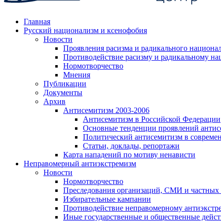
Главная
Русский национализм и ксенофобия
Новости
Проявления расизма и радикального национа
Противодействие расизму и радикальному на
Нормотворчество
Мнения
Публикации
Документы
Архив
Антисемитизм 2003-2006
Антисемитизм в Российской Федерации
Основные тенденции проявлений антис
Политический антисемитизм в совреме
Статьи, доклады, репортажи
Карта нападений по мотиву ненависти
Неправомерный антиэкстремизм
Новости
Нормотворчество
Преследования организаций, СМИ и частных
Избирательные кампании
Противодействие неправомерному антиэкстр
Иные государственные и общественные дейст