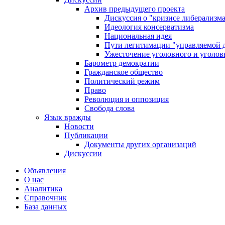
Архив предыдущего проекта
Дискуссия о "кризисе либерализм
Идеология консерватизма
Национальная идея
Пути легитимации "управляемой 
Ужесточение уголовного и уголов
Барометр демократии
Гражданское общество
Политический режим
Право
Революция и оппозиция
Свобода слова
Язык вражды
Новости
Публикации
Документы других организаций
Дискуссии
Объявления
О нас
Аналитика
Справочник
База данных