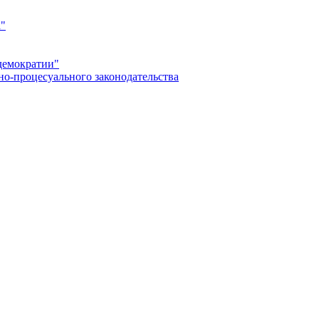
а"
демократии"
но-процесуального законодательства