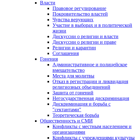
Власти
Правовое регулирование
Покровительство властей
Чувства верующих
Участие в выборах и в политической
жизни
Дискуссии о религии и власти
Дискуссии о религии и праве
Религии и карантин
Соглашения
Гонения
Административное и полицейское
вмешательство
Места для молитвы
Отказ в регистрации и ликвидация
религиозных объединений
Защита от гонений
Негосударственная дискриминация
Дискриминация и борьба с
"сектантами"
Теоретическая борьба
Общественность и СМИ
Конфликты с местным населением и
организациями
Конфликты с учреждениями культуры