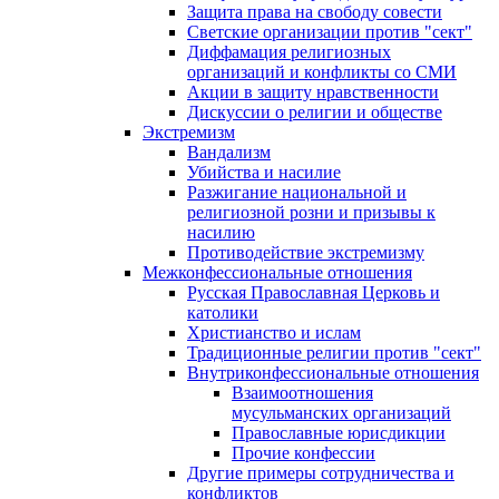
Защита права на свободу совести
Светские организации против "сект"
Диффамация религиозных
организаций и конфликты со СМИ
Акции в защиту нравственности
Дискуссии о религии и обществе
Экстремизм
Вандализм
Убийства и насилие
Разжигание национальной и
религиозной розни и призывы к
насилию
Противодействие экстремизму
Межконфессиональные отношения
Русская Православная Церковь и
католики
Христианство и ислам
Традиционные религии против "сект"
Внутриконфессиональные отношения
Взаимоотношения
мусульманских организаций
Православные юрисдикции
Прочие конфессии
Другие примеры сотрудничества и
конфликтов