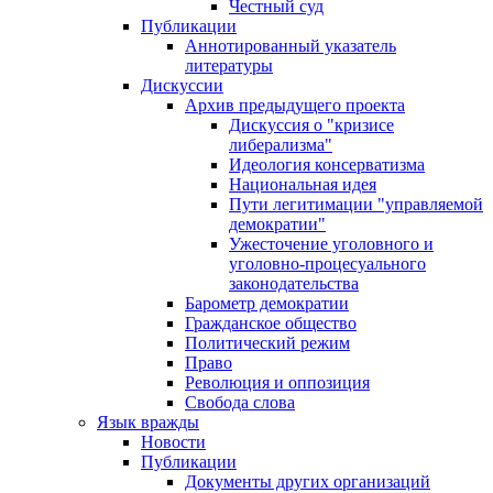
Честный суд
Публикации
Аннотированный указатель
литературы
Дискуссии
Архив предыдущего проекта
Дискуссия о "кризисе
либерализма"
Идеология консерватизма
Национальная идея
Пути легитимации "управляемой
демократии"
Ужесточение уголовного и
уголовно-процесуального
законодательства
Барометр демократии
Гражданское общество
Политический режим
Право
Революция и оппозиция
Свобода слова
Язык вражды
Новости
Публикации
Документы других организаций