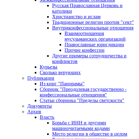
Русская Православная Церковь и
католики
Христианство и ислам
Традиционные религии против "сект"
Внутриконфессиональные отношения
Взаимоотношения
мусульманских организаций
Православные юрисдикции
Прочие конфессии
Другие примеры сотрудничества и
конфликтов
Курьезы
Сколько верующих
Публикации
Из книг "Панорамы"
Сборник "Преодолевая государственно -
конфессиональные отношения"
Статьи сборника "Пределы светскости"
Документы
Архив
Власть
Борьба с ИНН и другими
машиночитаемыми кодами
Место религии в обществе в целом