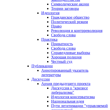
Символические акции
Теории заговора
Идеология
Гражданское общество
Политический режим
Право
Революция и контрреволюция
Свобода слова
Практика
Приватность
Свобода слова
Справедливые выборы
Хорошая полиция
Честный суд
Публикации
Аннотированный указатель
литературы
Дискуссии
Архив предыдущего проекта
Дискуссия о "кризисе
либерализма"
Идеология консерватизма
Национальная идея
Пути легитимации "управляемой