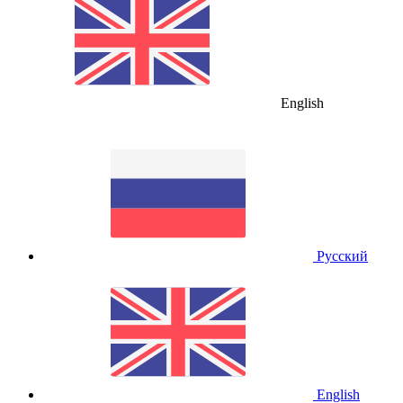
English
Русский
English