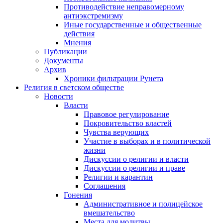
Противодействие неправомерному
антиэкстремизму
Иные государственные и общественные
действия
Мнения
Публикации
Документы
Архив
Хроники фильтрации Рунета
Религия в светском обществе
Новости
Власти
Правовое регулирование
Покровительство властей
Чувства верующих
Участие в выборах и в политической
жизни
Дискуссии о религии и власти
Дискуссии о религии и праве
Религии и карантин
Соглашения
Гонения
Административное и полицейское
вмешательство
Места для молитвы