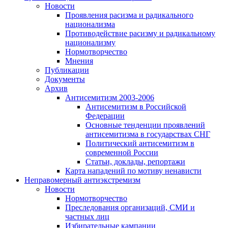
Новости
Проявления расизма и радикального
национализма
Противодействие расизму и радикальному
национализму
Нормотворчество
Мнения
Публикации
Документы
Архив
Антисемитизм 2003-2006
Антисемитизм в Российской
Федерации
Основные тенденции проявлений
антисемитизма в государствах СНГ
Политический антисемитизм в
современной России
Статьи, доклады, репортажи
Карта нападений по мотиву ненависти
Неправомерный антиэкстремизм
Новости
Нормотворчество
Преследования организаций, СМИ и
частных лиц
Избирательные кампании