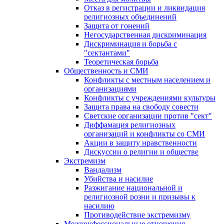
Отказ в регистрации и ликвидация
религиозных объединений
Защита от гонений
Негосударственная дискриминация
Дискриминация и борьба с
"сектантами"
Теоретическая борьба
Общественность и СМИ
Конфликты с местным населением и
организациями
Конфликты с учреждениями культуры
Защита права на свободу совести
Светские организации против "сект"
Диффамация религиозных
организаций и конфликты со СМИ
Акции в защиту нравственности
Дискуссии о религии и обществе
Экстремизм
Вандализм
Убийства и насилие
Разжигание национальной и
религиозной розни и призывы к
насилию
Противодействие экстремизму
Межконфессиональные отношения