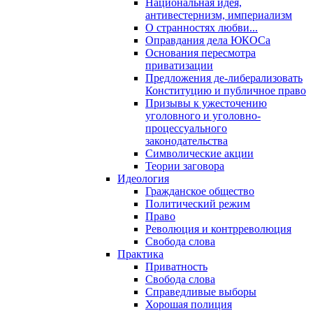
Национальная идея,
антивестернизм, империализм
О странностях любви...
Оправдания дела ЮКОСа
Основания пересмотра
приватизации
Предложения де-либерализовать
Конституцию и публичное право
Призывы к ужесточению
уголовного и уголовно-
процессуального
законодательства
Символические акции
Теории заговора
Идеология
Гражданское общество
Политический режим
Право
Революция и контрреволюция
Свобода слова
Практика
Приватность
Свобода слова
Справедливые выборы
Хорошая полиция