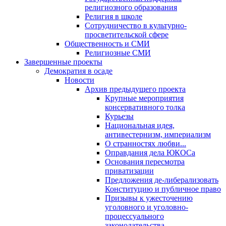
религиозного образования
Религия в школе
Сотрудничество в культурно-
просветительской сфере
Общественность и СМИ
Религиозные СМИ
Завершенные проекты
Демократия в осаде
Новости
Архив предыдущего проекта
Крупные мероприятия
консервативного толка
Курьезы
Национальная идея,
антивестернизм, империализм
О странностях любви...
Оправдания дела ЮКОСа
Основания пересмотра
приватизации
Предложения де-либерализовать
Конституцию и публичное право
Призывы к ужесточению
уголовного и уголовно-
процессуального
законодательства