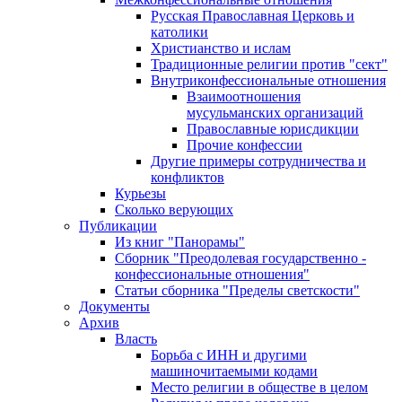
Русская Православная Церковь и
католики
Христианство и ислам
Традиционные религии против "сект"
Внутриконфессиональные отношения
Взаимоотношения
мусульманских организаций
Православные юрисдикции
Прочие конфессии
Другие примеры сотрудничества и
конфликтов
Курьезы
Сколько верующих
Публикации
Из книг "Панорамы"
Сборник "Преодолевая государственно -
конфессиональные отношения"
Статьи сборника "Пределы светскости"
Документы
Архив
Власть
Борьба с ИНН и другими
машиночитаемыми кодами
Место религии в обществе в целом