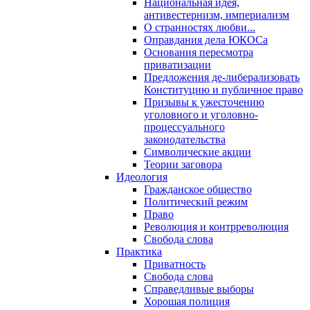
Национальная идея,
антивестернизм, империализм
О странностях любви...
Оправдания дела ЮКОСа
Основания пересмотра
приватизации
Предложения де-либерализовать
Конституцию и публичное право
Призывы к ужесточению
уголовного и уголовно-
процессуального
законодательства
Символические акции
Теории заговора
Идеология
Гражданское общество
Политический режим
Право
Революция и контрреволюция
Свобода слова
Практика
Приватность
Свобода слова
Справедливые выборы
Хорошая полиция