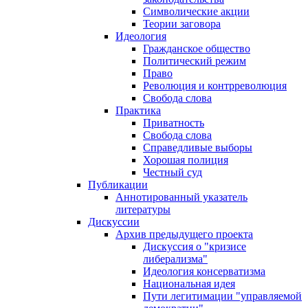
Символические акции
Теории заговора
Идеология
Гражданское общество
Политический режим
Право
Революция и контрреволюция
Свобода слова
Практика
Приватность
Свобода слова
Справедливые выборы
Хорошая полиция
Честный суд
Публикации
Аннотированный указатель
литературы
Дискуссии
Архив предыдущего проекта
Дискуссия о "кризисе
либерализма"
Идеология консерватизма
Национальная идея
Пути легитимации "управляемой