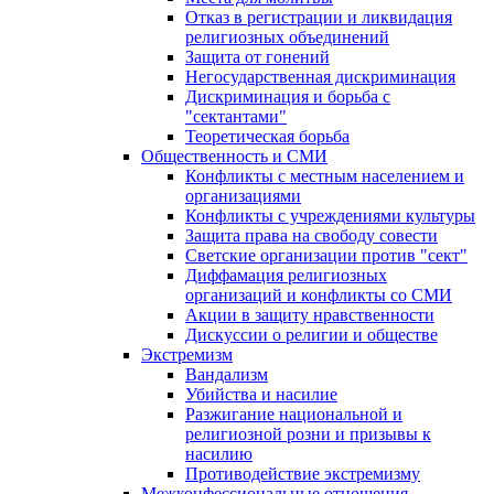
Отказ в регистрации и ликвидация
религиозных объединений
Защита от гонений
Негосударственная дискриминация
Дискриминация и борьба с
"сектантами"
Теоретическая борьба
Общественность и СМИ
Конфликты с местным населением и
организациями
Конфликты с учреждениями культуры
Защита права на свободу совести
Светские организации против "сект"
Диффамация религиозных
организаций и конфликты со СМИ
Акции в защиту нравственности
Дискуссии о религии и обществе
Экстремизм
Вандализм
Убийства и насилие
Разжигание национальной и
религиозной розни и призывы к
насилию
Противодействие экстремизму
Межконфессиональные отношения