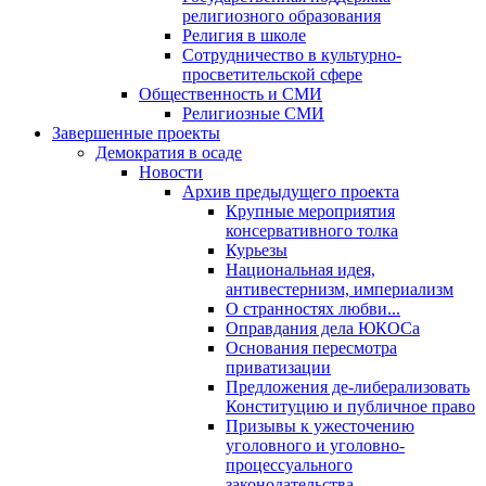
религиозного образования
Религия в школе
Сотрудничество в культурно-
просветительской сфере
Общественность и СМИ
Религиозные СМИ
Завершенные проекты
Демократия в осаде
Новости
Архив предыдущего проекта
Крупные мероприятия
консервативного толка
Курьезы
Национальная идея,
антивестернизм, империализм
О странностях любви...
Оправдания дела ЮКОСа
Основания пересмотра
приватизации
Предложения де-либерализовать
Конституцию и публичное право
Призывы к ужесточению
уголовного и уголовно-
процессуального
законодательства