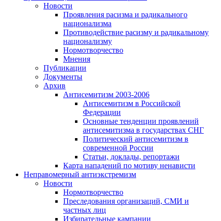
Новости
Проявления расизма и радикального
национализма
Противодействие расизму и радикальному
национализму
Нормотворчество
Мнения
Публикации
Документы
Архив
Антисемитизм 2003-2006
Антисемитизм в Российской
Федерации
Основные тенденции проявлений
антисемитизма в государствах СНГ
Политический антисемитизм в
современной России
Статьи, доклады, репортажи
Карта нападений по мотиву ненависти
Неправомерный антиэкстремизм
Новости
Нормотворчество
Преследования организаций, СМИ и
частных лиц
Избирательные кампании