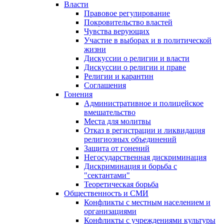
Власти
Правовое регулирование
Покровительство властей
Чувства верующих
Участие в выборах и в политической
жизни
Дискуссии о религии и власти
Дискуссии о религии и праве
Религии и карантин
Соглашения
Гонения
Административное и полицейское
вмешательство
Места для молитвы
Отказ в регистрации и ликвидация
религиозных объединений
Защита от гонений
Негосударственная дискриминация
Дискриминация и борьба с
"сектантами"
Теоретическая борьба
Общественность и СМИ
Конфликты с местным населением и
организациями
Конфликты с учреждениями культуры