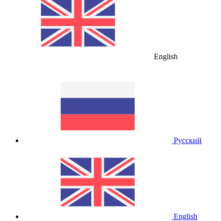
English
Русский
English