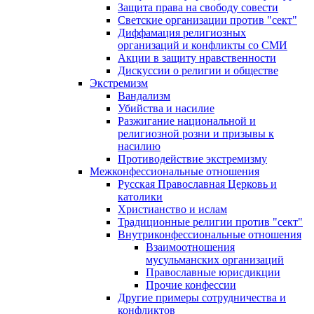
Защита права на свободу совести
Светские организации против "сект"
Диффамация религиозных
организаций и конфликты со СМИ
Акции в защиту нравственности
Дискуссии о религии и обществе
Экстремизм
Вандализм
Убийства и насилие
Разжигание национальной и
религиозной розни и призывы к
насилию
Противодействие экстремизму
Межконфессиональные отношения
Русская Православная Церковь и
католики
Христианство и ислам
Традиционные религии против "сект"
Внутриконфессиональные отношения
Взаимоотношения
мусульманских организаций
Православные юрисдикции
Прочие конфессии
Другие примеры сотрудничества и
конфликтов