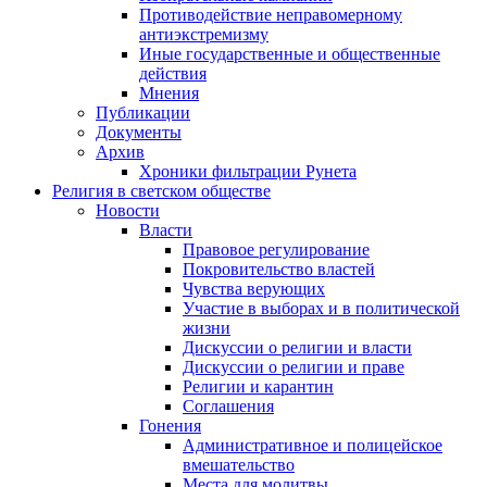
Противодействие неправомерному
антиэкстремизму
Иные государственные и общественные
действия
Мнения
Публикации
Документы
Архив
Хроники фильтрации Рунета
Религия в светском обществе
Новости
Власти
Правовое регулирование
Покровительство властей
Чувства верующих
Участие в выборах и в политической
жизни
Дискуссии о религии и власти
Дискуссии о религии и праве
Религии и карантин
Соглашения
Гонения
Административное и полицейское
вмешательство
Места для молитвы