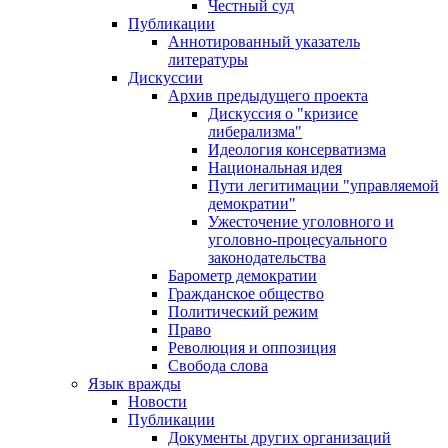
Честный суд
Публикации
Аннотированный указатель
литературы
Дискуссии
Архив предыдущего проекта
Дискуссия о "кризисе
либерализма"
Идеология консерватизма
Национальная идея
Пути легитимации "управляемой
демократии"
Ужесточение уголовного и
уголовно-процесуального
законодательства
Барометр демократии
Гражданское общество
Политический режим
Право
Революция и оппозиция
Свобода слова
Язык вражды
Новости
Публикации
Документы других организаций