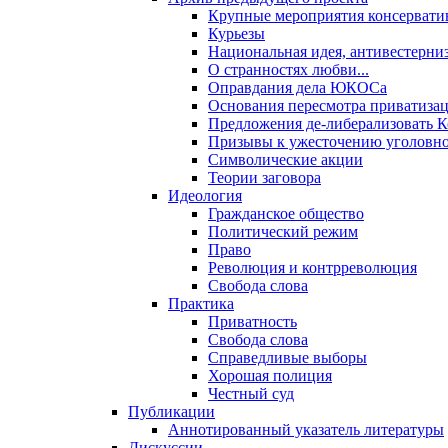
Крупные мероприятия консервати
Курьезы
Национальная идея, антивестерни
О странностях любви...
Оправдания дела ЮКОСа
Основания пересмотра приватиза
Предложения де-либерализовать 
Призывы к ужесточению уголовног
Символические акции
Теории заговора
Идеология
Гражданское общество
Политический режим
Право
Революция и контрреволюция
Свобода слова
Практика
Приватность
Свобода слова
Справедливые выборы
Хорошая полиция
Честный суд
Публикации
Аннотированный указатель литературы
Дискуссии