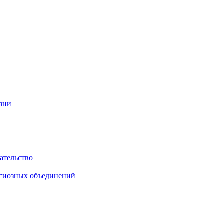
изни
ательство
игиозных объединений
"