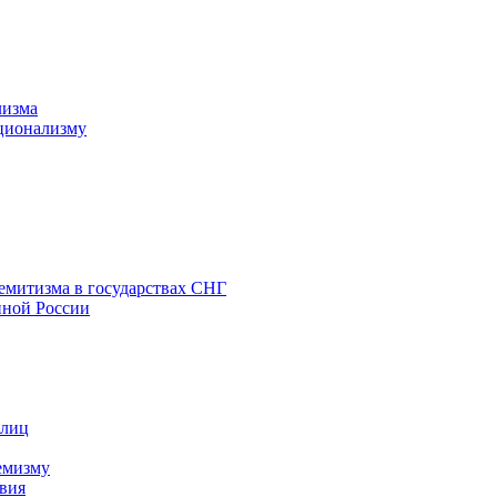
лизма
ционализму
емитизма в государствах СНГ
нной России
 лиц
емизму
вия