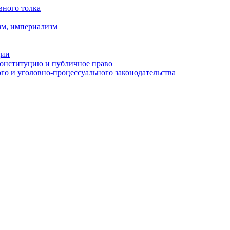
вного толка
зм, империализм
ции
Конституцию и публичное право
о и уголовно-процессуального законодательства