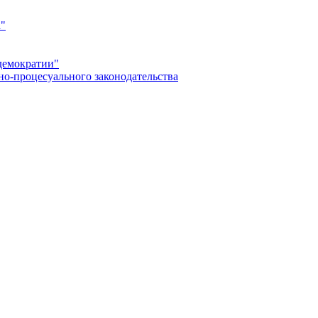
а"
демократии"
но-процесуального законодательства