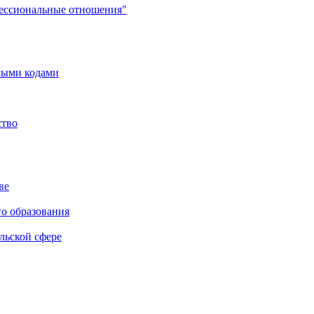
фессиональные отношения"
мыми кодами
ство
ве
го образования
льской сфере