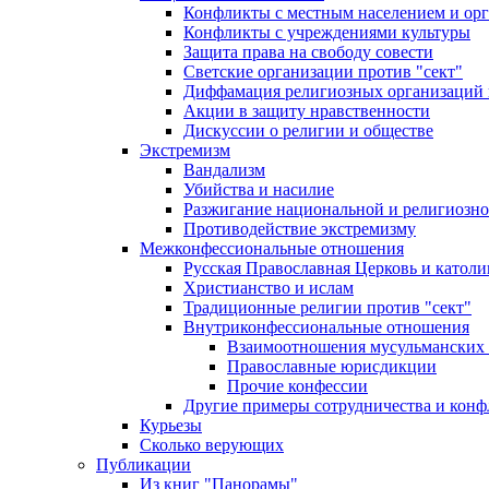
Конфликты с местным населением и ор
Конфликты с учреждениями культуры
Защита права на свободу совести
Светские организации против "сект"
Диффамация религиозных организаций
Акции в защиту нравственности
Дискуссии о религии и обществе
Экстремизм
Вандализм
Убийства и насилие
Разжигание национальной и религиозно
Противодействие экстремизму
Межконфессиональные отношения
Русская Православная Церковь и католи
Христианство и ислам
Традиционные религии против "сект"
Внутриконфессиональные отношения
Взаимоотношения мусульманских 
Православные юрисдикции
Прочие конфессии
Другие примеры сотрудничества и конф
Курьезы
Сколько верующих
Публикации
Из книг "Панорамы"