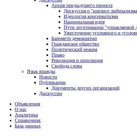
Архив предыдущего проекта
Дискуссия о "кризисе либерализм
Идеология консерватизма
Национальная идея
Пути легитимации "управляемой 
Ужесточение уголовного и уголов
Барометр демократии
Гражданское общество
Политический режим
Право
Революция и оппозиция
Свобода слова
Язык вражды
Новости
Публикации
Документы других организаций
Дискуссии
Объявления
О нас
Аналитика
Справочник
База данных