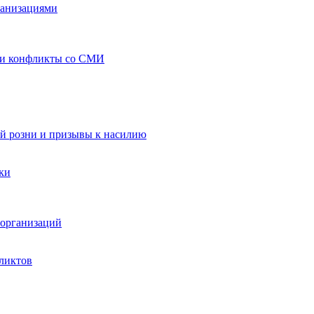
ганизациями
 и конфликты со СМИ
й розни и призывы к насилию
ки
организаций
ликтов