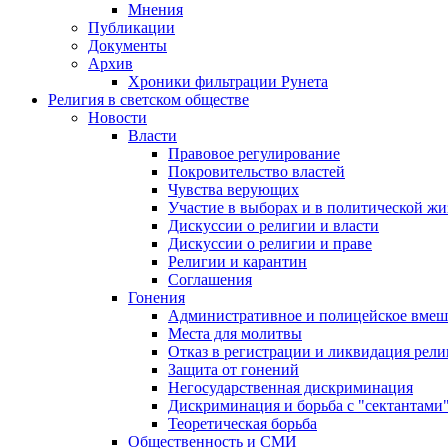
Мнения
Публикации
Документы
Архив
Хроники фильтрации Рунета
Религия в светском обществе
Новости
Власти
Правовое регулирование
Покровительство властей
Чувства верующих
Участие в выборах и в политической ж
Дискуссии о религии и власти
Дискуссии о религии и праве
Религии и карантин
Соглашения
Гонения
Административное и полицейское вмеш
Места для молитвы
Отказ в регистрации и ликвидация рел
Защита от гонений
Негосударственная дискриминация
Дискриминация и борьба с "сектантами
Теоретическая борьба
Общественность и СМИ