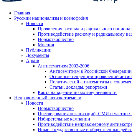
Главная
Русский национализм и ксенофобия
Новости
Проявления расизма и радикального национа
Противодействие расизму и радикальному на
Нормотворчество
Мнения
Публикации
Документы
Архив
Антисемитизм 2003-2006
Антисемитизм в Российской Федерации
Основные тенденции проявлений антис
Политический антисемитизм в совреме
Статьи, доклады, репортажи
Карта нападений по мотиву ненависти
Неправомерный антиэкстремизм
Новости
Нормотворчество
Преследования организаций, СМИ и частных
Избирательные кампании
Противодействие неправомерному антиэкстр
Иные государственные и общественные дейст