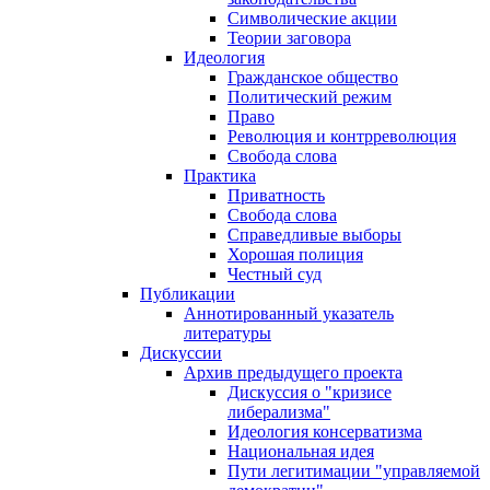
Символические акции
Теории заговора
Идеология
Гражданское общество
Политический режим
Право
Революция и контрреволюция
Свобода слова
Практика
Приватность
Свобода слова
Справедливые выборы
Хорошая полиция
Честный суд
Публикации
Аннотированный указатель
литературы
Дискуссии
Архив предыдущего проекта
Дискуссия о "кризисе
либерализма"
Идеология консерватизма
Национальная идея
Пути легитимации "управляемой