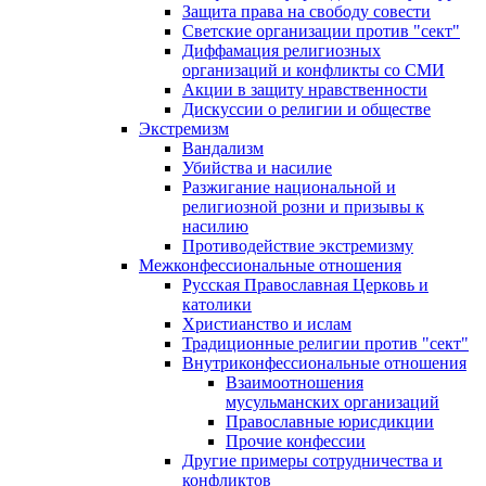
Защита права на свободу совести
Светские организации против "сект"
Диффамация религиозных
организаций и конфликты со СМИ
Акции в защиту нравственности
Дискуссии о религии и обществе
Экстремизм
Вандализм
Убийства и насилие
Разжигание национальной и
религиозной розни и призывы к
насилию
Противодействие экстремизму
Межконфессиональные отношения
Русская Православная Церковь и
католики
Христианство и ислам
Традиционные религии против "сект"
Внутриконфессиональные отношения
Взаимоотношения
мусульманских организаций
Православные юрисдикции
Прочие конфессии
Другие примеры сотрудничества и
конфликтов