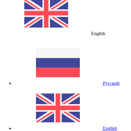
English
Русский
English