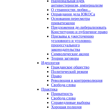
Национальная идея,
антивестернизм, империализм
О странностях любви...
Оправдания дела ЮКОСа
Основания пересмотра
приватизации
Предложения де-либерализовать
Конституцию и публичное право
Призывы к ужесточению
уголовного и уголовно-
процессуального
законодательства
Символические акции
Теории заговора
Идеология
Гражданское общество
Политический режим
Право
Революция и контрреволюция
Свобода слова
Практика
Приватность
Свобода слова
Справедливые выборы
Хорошая полиция