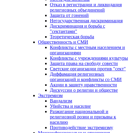
Отказ в регистрации и ликвидация
религиозных объединений
Защита от гонений
Негосударственная дискриминация
Дискриминация и борьба с
"сектантами"
Теоретическая борьба
Общественность и СМИ
Конфликты с местным населением и
организациями
Конфликты с учреждениями культуры
Защита права на свободу совести
Светские организации против "сект"
Диффамация религиозных
организаций и конфликты со СМИ
Акции в защиту нравственности
Дискуссии о религии и обществе
Экстремизм
Вандализм
Убийства и насилие
Разжигание национальной и
религиозной розни и призывы к
насилию
Противодействие экстремизму
Межконфессиональные отношения