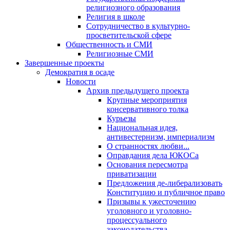
религиозного образования
Религия в школе
Сотрудничество в культурно-
просветительской сфере
Общественность и СМИ
Религиозные СМИ
Завершенные проекты
Демократия в осаде
Новости
Архив предыдущего проекта
Крупные мероприятия
консервативного толка
Курьезы
Национальная идея,
антивестернизм, империализм
О странностях любви...
Оправдания дела ЮКОСа
Основания пересмотра
приватизации
Предложения де-либерализовать
Конституцию и публичное право
Призывы к ужесточению
уголовного и уголовно-
процессуального
законодательства