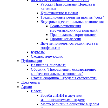
Русская Православная Церковь и
католики
Христианство и ислам
Традиционные религии против "сект"
Внутриконфессиональные отношения
Взаимоотношения
мусульманских организаций
Православные юрисдикции
Прочие конфессии
Другие примеры сотрудничества и
конфликтов
Курьезы
Сколько верующих
Публикации
Из книг "Панорамы"
Сборник "Преодолевая государственно -
конфессиональные отношения"
Статьи сборника "Пределы светскости"
Документы
Архив
Власть
Борьба с ИНН и другими
машиночитаемыми кодами
Место религии в обществе в целом