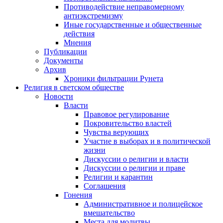
Противодействие неправомерному
антиэкстремизму
Иные государственные и общественные
действия
Мнения
Публикации
Документы
Архив
Хроники фильтрации Рунета
Религия в светском обществе
Новости
Власти
Правовое регулирование
Покровительство властей
Чувства верующих
Участие в выборах и в политической
жизни
Дискуссии о религии и власти
Дискуссии о религии и праве
Религии и карантин
Соглашения
Гонения
Административное и полицейское
вмешательство
Места для молитвы