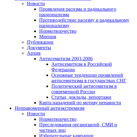
Новости
Проявления расизма и радикального
национализма
Противодействие расизму и радикальному
национализму
Нормотворчество
Мнения
Публикации
Документы
Архив
Антисемитизм 2003-2006
Антисемитизм в Российской
Федерации
Основные тенденции проявлений
антисемитизма в государствах СНГ
Политический антисемитизм в
современной России
Статьи, доклады, репортажи
Карта нападений по мотиву ненависти
Неправомерный антиэкстремизм
Новости
Нормотворчество
Преследования организаций, СМИ и
частных лиц
Избирательные кампании