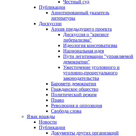
Честный суд
Публикации
Аннотированный указатель
литературы
Дискуссии
Архив предыдущего проекта
Дискуссия о "кризисе
либерализма"
Идеология консерватизма
Национальная идея
Пути легитимации "управляемой
демократии"
Ужесточение уголовного и
уголовно-процесуального
законодательства
Барометр демократии
Гражданское общество
Политический режим
Право
Революция и оппозиция
Свобода слова
Язык вражды
Новости
Публикации
Документы других организаций