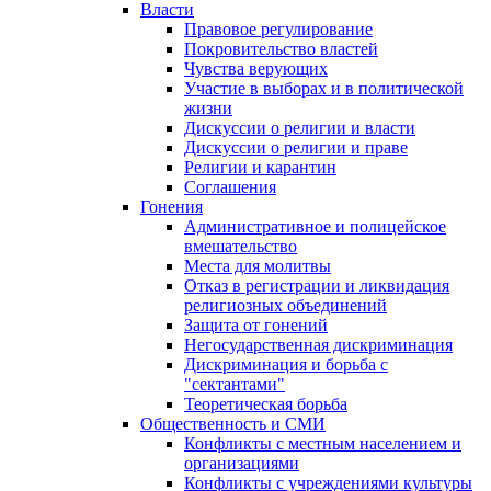
Власти
Правовое регулирование
Покровительство властей
Чувства верующих
Участие в выборах и в политической
жизни
Дискуссии о религии и власти
Дискуссии о религии и праве
Религии и карантин
Соглашения
Гонения
Административное и полицейское
вмешательство
Места для молитвы
Отказ в регистрации и ликвидация
религиозных объединений
Защита от гонений
Негосударственная дискриминация
Дискриминация и борьба с
"сектантами"
Теоретическая борьба
Общественность и СМИ
Конфликты с местным населением и
организациями
Конфликты с учреждениями культуры