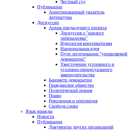
Честный суд
Публикации
Аннотированный указатель
литературы
Дискуссии
Архив предыдущего проекта
Дискуссия о "кризисе
либерализма"
Идеология консерватизма
Национальная идея
Пути легитимации "управляемой
демократии"
Ужесточение уголовного и
уголовно-процесуального
законодательства
Барометр демократии
Гражданское общество
Политический режим
Право
Революция и оппозиция
Свобода слова
Язык вражды
Новости
Публикации
Документы других организаций