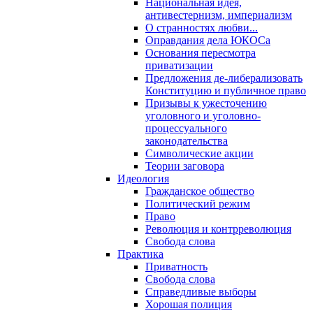
Национальная идея,
антивестернизм, империализм
О странностях любви...
Оправдания дела ЮКОСа
Основания пересмотра
приватизации
Предложения де-либерализовать
Конституцию и публичное право
Призывы к ужесточению
уголовного и уголовно-
процессуального
законодательства
Символические акции
Теории заговора
Идеология
Гражданское общество
Политический режим
Право
Революция и контрреволюция
Свобода слова
Практика
Приватность
Свобода слова
Справедливые выборы
Хорошая полиция