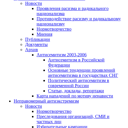
Новости
Проявления расизма и радикального
национализма
Противодействие расизму и радикальному
национализму
Нормотворчество
Мнения
Публикации
Документы
Архив
Антисемитизм 2003-2006
Антисемитизм в Российской
Федерации
Основные тенденции проявлений
антисемитизма в государствах СНГ
Политический антисемитизм в
современной России
Статьи, доклады, репортажи
Карта нападений по мотиву ненависти
Неправомерный антиэкстремизм
Новости
Нормотворчество
Преследования организаций, СМИ и
частных лиц
Избирательные кампании