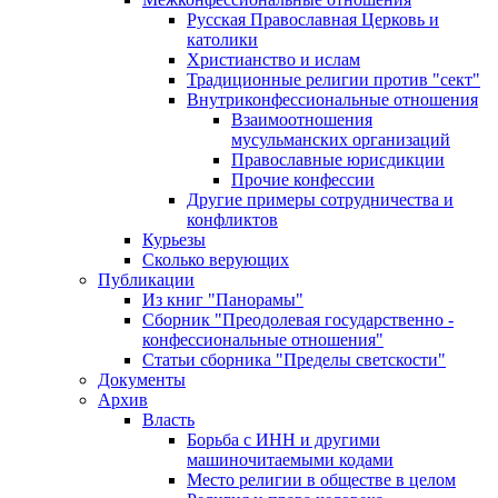
Русская Православная Церковь и
католики
Христианство и ислам
Традиционные религии против "сект"
Внутриконфессиональные отношения
Взаимоотношения
мусульманских организаций
Православные юрисдикции
Прочие конфессии
Другие примеры сотрудничества и
конфликтов
Курьезы
Сколько верующих
Публикации
Из книг "Панорамы"
Сборник "Преодолевая государственно -
конфессиональные отношения"
Статьи сборника "Пределы светскости"
Документы
Архив
Власть
Борьба с ИНН и другими
машиночитаемыми кодами
Место религии в обществе в целом