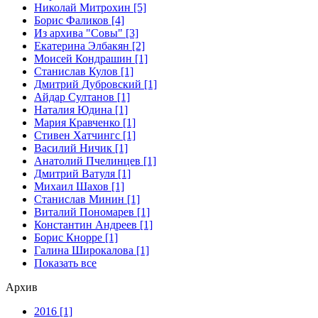
Николай Митрохин [5]
Борис Фаликов [4]
Из архива "Совы" [3]
Екатерина Элбакян [2]
Моисей Кондрашин [1]
Станислав Кулов [1]
Дмитрий Дубровский [1]
Айдар Султанов [1]
Наталия Юдина [1]
Мария Кравченко [1]
Стивен Хатчингс [1]
Василий Ничик [1]
Анатолий Пчелинцев [1]
Дмитрий Ватуля [1]
Михаил Шахов [1]
Станислав Минин [1]
Виталий Пономарев [1]
Константин Андреев [1]
Борис Кнорре [1]
Галина Широкалова [1]
Показать все
Архив
2016 [1]