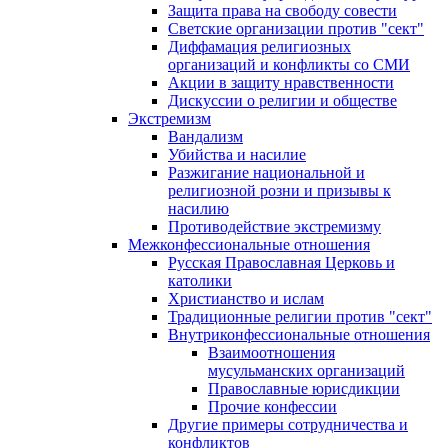
Защита права на свободу совести
Светские организации против "сект"
Диффамация религиозных
организаций и конфликты со СМИ
Акции в защиту нравственности
Дискуссии о религии и обществе
Экстремизм
Вандализм
Убийства и насилие
Разжигание национальной и
религиозной розни и призывы к
насилию
Противодействие экстремизму
Межконфессиональные отношения
Русская Православная Церковь и
католики
Христианство и ислам
Традиционные религии против "сект"
Внутриконфессиональные отношения
Взаимоотношения
мусульманских организаций
Православные юрисдикции
Прочие конфессии
Другие примеры сотрудничества и
конфликтов