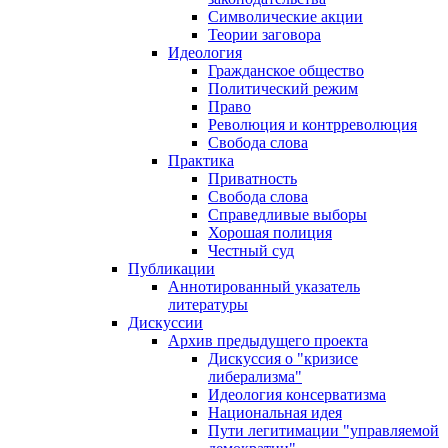
Символические акции
Теории заговора
Идеология
Гражданское общество
Политический режим
Право
Революция и контрреволюция
Свобода слова
Практика
Приватность
Свобода слова
Справедливые выборы
Хорошая полиция
Честный суд
Публикации
Аннотированный указатель
литературы
Дискуссии
Архив предыдущего проекта
Дискуссия о "кризисе
либерализма"
Идеология консерватизма
Национальная идея
Пути легитимации "управляемой