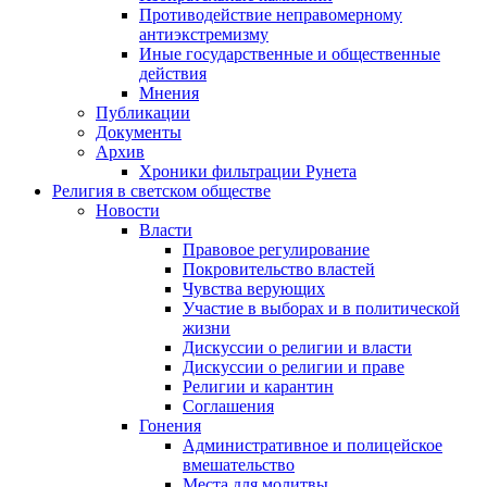
Противодействие неправомерному
антиэкстремизму
Иные государственные и общественные
действия
Мнения
Публикации
Документы
Архив
Хроники фильтрации Рунета
Религия в светском обществе
Новости
Власти
Правовое регулирование
Покровительство властей
Чувства верующих
Участие в выборах и в политической
жизни
Дискуссии о религии и власти
Дискуссии о религии и праве
Религии и карантин
Соглашения
Гонения
Административное и полицейское
вмешательство
Места для молитвы