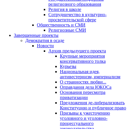
религиозного образования
Религия в школе
Сотрудничество в культурно-
просветительской сфере
Общественность и СМИ
Религиозные СМИ
Завершенные проекты
Демократия в осаде
Новости
Архив предыдущего проекта
Крупные мероприятия
консервативного толка
Курьезы
Национальная идея,
антивестернизм, империализм
О странностях любви...
Оправдания дела ЮКОСа
Основания пересмотра
приватизации
Предложения де-либерализовать
Конституцию и публичное право
Призывы к ужесточению
уголовного и уголовно-
процессуального
законодательства