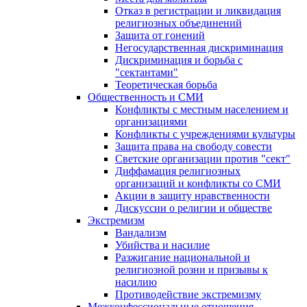
Отказ в регистрации и ликвидация
религиозных объединений
Защита от гонений
Негосударственная дискриминация
Дискриминация и борьба с
"сектантами"
Теоретическая борьба
Общественность и СМИ
Конфликты с местным населением и
организациями
Конфликты с учреждениями культуры
Защита права на свободу совести
Светские организации против "сект"
Диффамация религиозных
организаций и конфликты со СМИ
Акции в защиту нравственности
Дискуссии о религии и обществе
Экстремизм
Вандализм
Убийства и насилие
Разжигание национальной и
религиозной розни и призывы к
насилию
Противодействие экстремизму
Межконфессиональные отношения