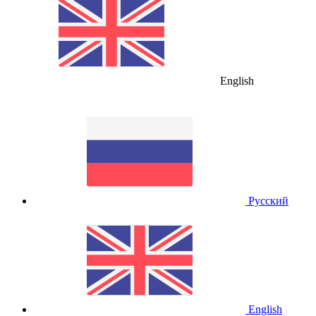
English
Русский
English