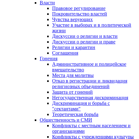
Власти
Правовое регулирование
Покровительство властей
Чувства верующих
Участие в выборах и в политической
жизни
Дискуссии о религии и власти
Дискуссии о религии и праве
Религии и карантин
Соглашения
Гонения
Административное и полицейское
вмешательство
Места для молитвы
Отказ в регистрации и ликвидация
религиозных объединений
Защита от гонений
Негосударственная дискриминация
Дискриминация и борьба с
"сектантами"
Теоретическая борьба
Общественность и СМИ
Конфликты с местным населением и
организациями
Конфликты с учреждениями культуры