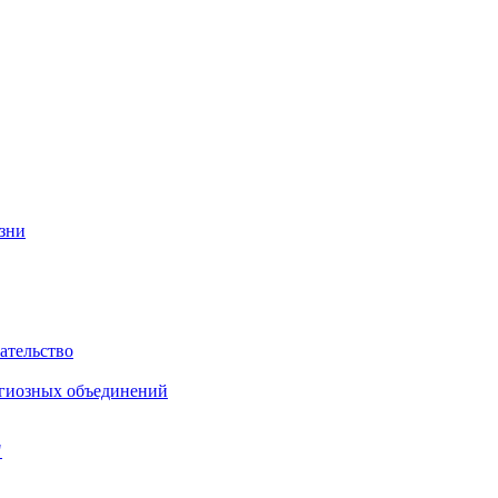
изни
ательство
игиозных объединений
"