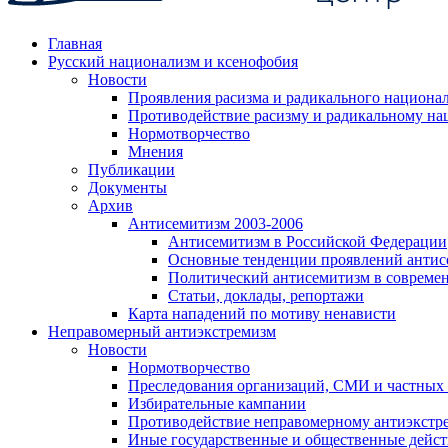
Главная
Русский национализм и ксенофобия
Новости
Проявления расизма и радикального национа
Противодействие расизму и радикальному на
Нормотворчество
Мнения
Публикации
Документы
Архив
Антисемитизм 2003-2006
Антисемитизм в Российской Федерации
Основные тенденции проявлений антис
Политический антисемитизм в совреме
Статьи, доклады, репортажи
Карта нападений по мотиву ненависти
Неправомерный антиэкстремизм
Новости
Нормотворчество
Преследования организаций, СМИ и частных
Избирательные кампании
Противодействие неправомерному антиэкстр
Иные государственные и общественные дейст