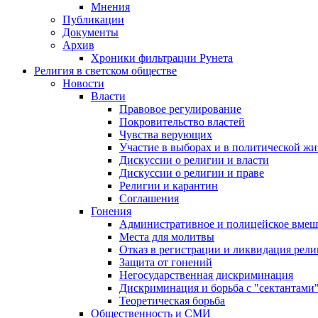
Мнения
Публикации
Документы
Архив
Хроники фильтрации Рунета
Религия в светском обществе
Новости
Власти
Правовое регулирование
Покровительство властей
Чувства верующих
Участие в выборах и в политической ж
Дискуссии о религии и власти
Дискуссии о религии и праве
Религии и карантин
Соглашения
Гонения
Административное и полицейское вмеш
Места для молитвы
Отказ в регистрации и ликвидация рел
Защита от гонений
Негосударственная дискриминация
Дискриминация и борьба с "сектантами
Теоретическая борьба
Общественность и СМИ