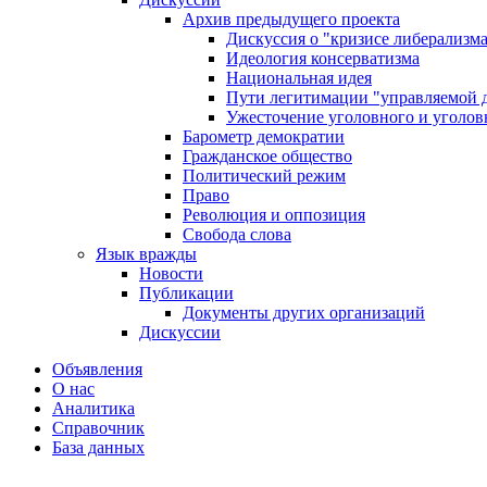
Архив предыдущего проекта
Дискуссия о "кризисе либерализм
Идеология консерватизма
Национальная идея
Пути легитимации "управляемой 
Ужесточение уголовного и уголов
Барометр демократии
Гражданское общество
Политический режим
Право
Революция и оппозиция
Свобода слова
Язык вражды
Новости
Публикации
Документы других организаций
Дискуссии
Объявления
О нас
Аналитика
Справочник
База данных