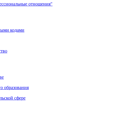
фессиональные отношения"
мыми кодами
ство
ве
го образования
льской сфере