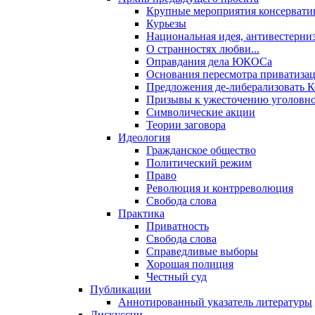
Крупные мероприятия консервати
Курьезы
Национальная идея, антивестерни
О странностях любви...
Оправдания дела ЮКОСа
Основания пересмотра приватиза
Предложения де-либерализовать 
Призывы к ужесточению уголовног
Символические акции
Теории заговора
Идеология
Гражданское общество
Политический режим
Право
Революция и контрреволюция
Свобода слова
Практика
Приватность
Свобода слова
Справедливые выборы
Хорошая полиция
Честный суд
Публикации
Аннотированный указатель литературы
Дискуссии