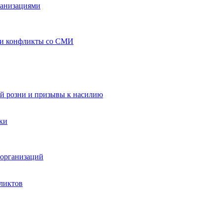
ганизациями
 и конфликты со СМИ
й розни и призывы к насилию
ки
организаций
ликтов