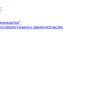
а"
демократии"
но-процесуального законодательства