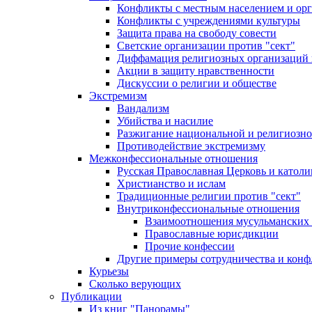
Конфликты с местным населением и ор
Конфликты с учреждениями культуры
Защита права на свободу совести
Светские организации против "сект"
Диффамация религиозных организаций
Акции в защиту нравственности
Дискуссии о религии и обществе
Экстремизм
Вандализм
Убийства и насилие
Разжигание национальной и религиозно
Противодействие экстремизму
Межконфессиональные отношения
Русская Православная Церковь и католи
Христианство и ислам
Традиционные религии против "сект"
Внутриконфессиональные отношения
Взаимоотношения мусульманских 
Православные юрисдикции
Прочие конфессии
Другие примеры сотрудничества и конф
Курьезы
Сколько верующих
Публикации
Из книг "Панорамы"