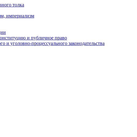
вного толка
зм, империализм
ции
Конституцию и публичное право
о и уголовно-процессуального законодательства