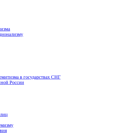
лизма
ционализму
емитизма в государствах СНГ
нной России
 лиц
емизму
вия