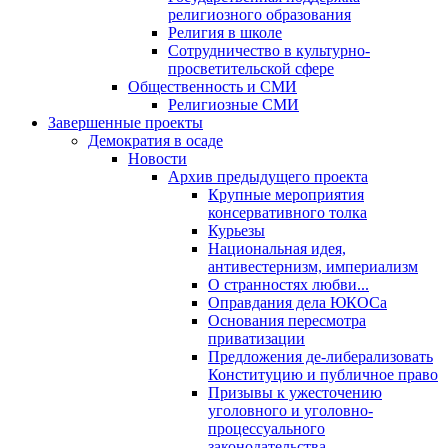
религиозного образования
Религия в школе
Сотрудничество в культурно-
просветительской сфере
Общественность и СМИ
Религиозные СМИ
Завершенные проекты
Демократия в осаде
Новости
Архив предыдущего проекта
Крупные мероприятия
консервативного толка
Курьезы
Национальная идея,
антивестернизм, империализм
О странностях любви...
Оправдания дела ЮКОСа
Основания пересмотра
приватизации
Предложения де-либерализовать
Конституцию и публичное право
Призывы к ужесточению
уголовного и уголовно-
процессуального
законодательства