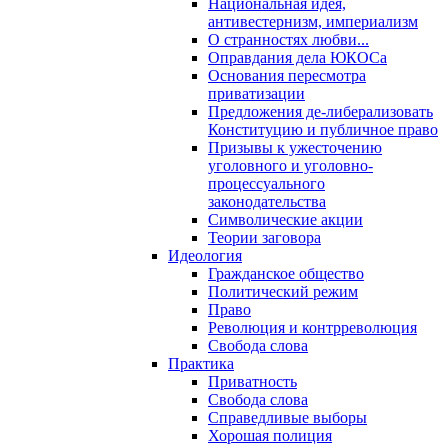
Национальная идея,
антивестернизм, империализм
О странностях любви...
Оправдания дела ЮКОСа
Основания пересмотра
приватизации
Предложения де-либерализовать
Конституцию и публичное право
Призывы к ужесточению
уголовного и уголовно-
процессуального
законодательства
Символические акции
Теории заговора
Идеология
Гражданское общество
Политический режим
Право
Революция и контрреволюция
Свобода слова
Практика
Приватность
Свобода слова
Справедливые выборы
Хорошая полиция