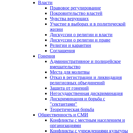
Власти
Правовое регулирование
Покровительство властей
Чувства верующих
Участие в выборах и в политической
жизни
Дискуссии о религии и власти
Дискуссии о религии и праве
Религии и карантин
Соглашения
Гонения
Административное и полицейское
вмешательство
Места для молитвы
Отказ в регистрации и ликвидация
религиозных объединений
Защита от гонений
Негосударственная дискриминация
Дискриминация и борьба с
"сектантами"
Теоретическая борьба
Общественность и СМИ
Конфликты с местным населением и
организациями
Конфликты с учреждениями культуры