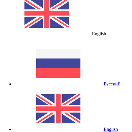
English
Русский
English