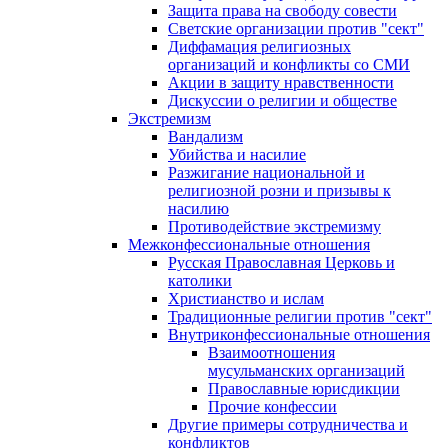
Защита права на свободу совести
Светские организации против "сект"
Диффамация религиозных
организаций и конфликты со СМИ
Акции в защиту нравственности
Дискуссии о религии и обществе
Экстремизм
Вандализм
Убийства и насилие
Разжигание национальной и
религиозной розни и призывы к
насилию
Противодействие экстремизму
Межконфессиональные отношения
Русская Православная Церковь и
католики
Христианство и ислам
Традиционные религии против "сект"
Внутриконфессиональные отношения
Взаимоотношения
мусульманских организаций
Православные юрисдикции
Прочие конфессии
Другие примеры сотрудничества и
конфликтов