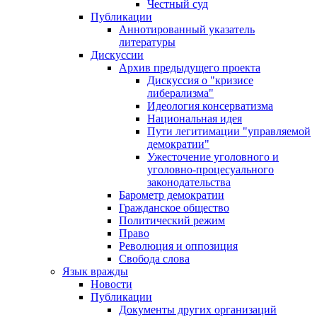
Честный суд
Публикации
Аннотированный указатель
литературы
Дискуссии
Архив предыдущего проекта
Дискуссия о "кризисе
либерализма"
Идеология консерватизма
Национальная идея
Пути легитимации "управляемой
демократии"
Ужесточение уголовного и
уголовно-процесуального
законодательства
Барометр демократии
Гражданское общество
Политический режим
Право
Революция и оппозиция
Свобода слова
Язык вражды
Новости
Публикации
Документы других организаций