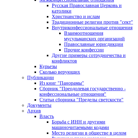
Русская Православная Церковь и
католики
Христианство и ислам
Традиционные религии против "сект"
Внутриконфессиональные отношения
Взаимоотношения
мусульманских организаций
Православные юрисдикции
Прочие конфессии
Другие примеры сотрудничества и
конфликтов
Курьезы
Сколько верующих
Публикации
Из книг "Панорамы"
Сборник "Преодолевая государственно -
конфессиональные отношения"
Статьи сборника "Пределы светскости"
Документы
Архив
Власть
Борьба с ИНН и другими
машиночитаемыми кодами
Место религии в обществе в целом