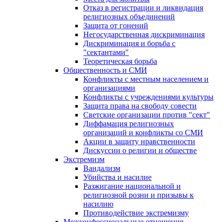
Отказ в регистрации и ликвидация
религиозных объединений
Защита от гонений
Негосударственная дискриминация
Дискриминация и борьба с
"сектантами"
Теоретическая борьба
Общественность и СМИ
Конфликты с местным населением и
организациями
Конфликты с учреждениями культуры
Защита права на свободу совести
Светские организации против "сект"
Диффамация религиозных
организаций и конфликты со СМИ
Акции в защиту нравственности
Дискуссии о религии и обществе
Экстремизм
Вандализм
Убийства и насилие
Разжигание национальной и
религиозной розни и призывы к
насилию
Противодействие экстремизму
Межконфессиональные отношения