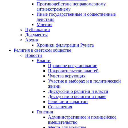
Противодействие неправомерному
антиэкстремизму
Иные государственные и общественные
действия
Мнения
Публикации
Документы
Архив
Хроники фильтрации Рунета
Религия в светском обществе
Новости
Власти
Правовое регулирование
Покровительство властей
Чувства верующих
Участие в выборах и в политической
жизни
Дискуссии о религии и власти
Дискуссии о религии и праве
Религии и карантин
Соглашения
Гонения
Административное и полицейское
вмешательство
Места для молитвы