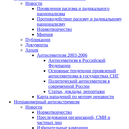
Новости
Проявления расизма и радикального
национализма
Противодействие расизму и радикальному
национализму
Нормотворчество
Мнения
Публикации
Документы
Архив
Антисемитизм 2003-2006
Антисемитизм в Российской
Федерации
Основные тенденции проявлений
антисемитизма в государствах СНГ
Политический антисемитизм в
современной России
Статьи, доклады, репортажи
Карта нападений по мотиву ненависти
Неправомерный антиэкстремизм
Новости
Нормотворчество
Преследования организаций, СМИ и
частных лиц
Избирательные кампании