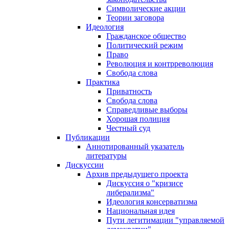
Символические акции
Теории заговора
Идеология
Гражданское общество
Политический режим
Право
Революция и контрреволюция
Свобода слова
Практика
Приватность
Свобода слова
Справедливые выборы
Хорошая полиция
Честный суд
Публикации
Аннотированный указатель
литературы
Дискуссии
Архив предыдущего проекта
Дискуссия о "кризисе
либерализма"
Идеология консерватизма
Национальная идея
Пути легитимации "управляемой