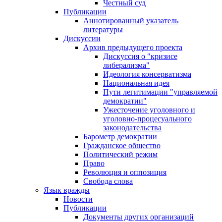
Честный суд
Публикации
Аннотированный указатель
литературы
Дискуссии
Архив предыдущего проекта
Дискуссия о "кризисе
либерализма"
Идеология консерватизма
Национальная идея
Пути легитимации "управляемой
демократии"
Ужесточение уголовного и
уголовно-процесуального
законодательства
Барометр демократии
Гражданское общество
Политический режим
Право
Революция и оппозиция
Свобода слова
Язык вражды
Новости
Публикации
Документы других организаций