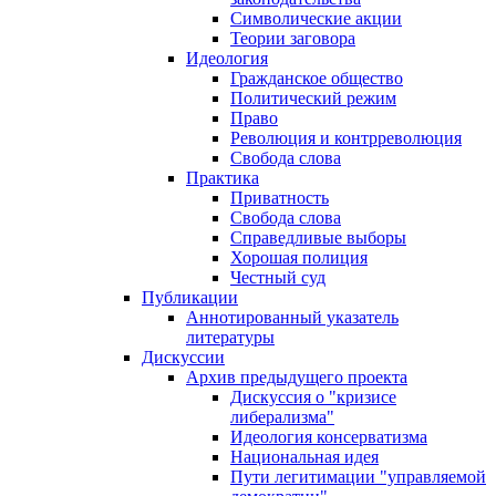
Символические акции
Теории заговора
Идеология
Гражданское общество
Политический режим
Право
Революция и контрреволюция
Свобода слова
Практика
Приватность
Свобода слова
Справедливые выборы
Хорошая полиция
Честный суд
Публикации
Аннотированный указатель
литературы
Дискуссии
Архив предыдущего проекта
Дискуссия о "кризисе
либерализма"
Идеология консерватизма
Национальная идея
Пути легитимации "управляемой