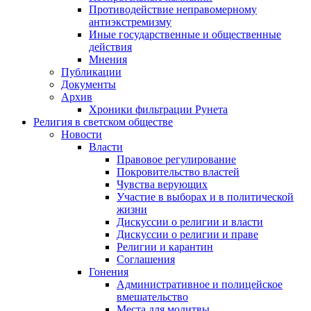
Противодействие неправомерному
антиэкстремизму
Иные государственные и общественные
действия
Мнения
Публикации
Документы
Архив
Хроники фильтрации Рунета
Религия в светском обществе
Новости
Власти
Правовое регулирование
Покровительство властей
Чувства верующих
Участие в выборах и в политической
жизни
Дискуссии о религии и власти
Дискуссии о религии и праве
Религии и карантин
Соглашения
Гонения
Административное и полицейское
вмешательство
Места для молитвы