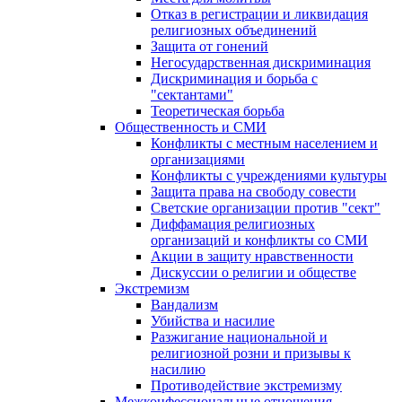
Отказ в регистрации и ликвидация
религиозных объединений
Защита от гонений
Негосударственная дискриминация
Дискриминация и борьба с
"сектантами"
Теоретическая борьба
Общественность и СМИ
Конфликты с местным населением и
организациями
Конфликты с учреждениями культуры
Защита права на свободу совести
Светские организации против "сект"
Диффамация религиозных
организаций и конфликты со СМИ
Акции в защиту нравственности
Дискуссии о религии и обществе
Экстремизм
Вандализм
Убийства и насилие
Разжигание национальной и
религиозной розни и призывы к
насилию
Противодействие экстремизму
Межконфессиональные отношения