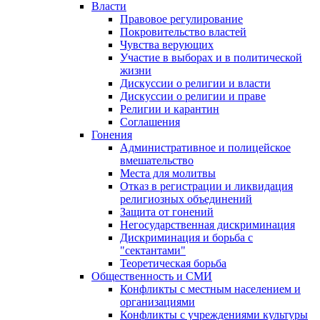
Власти
Правовое регулирование
Покровительство властей
Чувства верующих
Участие в выборах и в политической
жизни
Дискуссии о религии и власти
Дискуссии о религии и праве
Религии и карантин
Соглашения
Гонения
Административное и полицейское
вмешательство
Места для молитвы
Отказ в регистрации и ликвидация
религиозных объединений
Защита от гонений
Негосударственная дискриминация
Дискриминация и борьба с
"сектантами"
Теоретическая борьба
Общественность и СМИ
Конфликты с местным населением и
организациями
Конфликты с учреждениями культуры