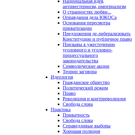
Национальная идея,
антивестернизм, империализм
О странностях любви...
Оправдания дела ЮКОСа
Основания пересмотра
приватизации
Предложения де-либерализовать
Конституцию и публичное право
Призывы к ужесточению
уголовного и уголовно-
процессуального
законодательства
Символические акции
Теории заговора
Идеология
Гражданское общество
Политический режим
Право
Революция и контрреволюция
Свобода слова
Практика
Приватность
Свобода слова
Справедливые выборы
Хорошая полиция