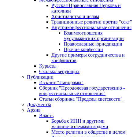
Русская Православная Церковь и
католики
Христианство и ислам
Традиционные религии против "сект"
Внутриконфессиональные отношения
Взаимоотношения
мусульманских организаций
Православные юрисдикции
Прочие конфессии
Другие примеры сотрудничества и
конфликтов
Курьезы
Сколько верующих
Публикации
Из книг "Панорамы"
Сборник "Преодолевая государственно -
конфессиональные отношения"
Статьи сборника "Пределы светскости"
Документы
Архив
Власть
Борьба с ИНН и другими
машиночитаемыми кодами
Место религии в обществе в целом