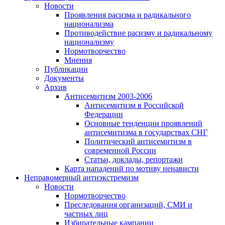
Новости
Проявления расизма и радикального
национализма
Противодействие расизму и радикальному
национализму
Нормотворчество
Мнения
Публикации
Документы
Архив
Антисемитизм 2003-2006
Антисемитизм в Российской
Федерации
Основные тенденции проявлений
антисемитизма в государствах СНГ
Политический антисемитизм в
современной России
Статьи, доклады, репортажи
Карта нападений по мотиву ненависти
Неправомерный антиэкстремизм
Новости
Нормотворчество
Преследования организаций, СМИ и
частных лиц
Избирательные кампании