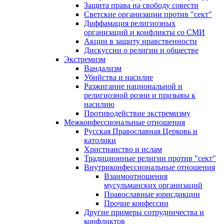
Защита права на свободу совести
Светские организации против "сект"
Диффамация религиозных
организаций и конфликты со СМИ
Акции в защиту нравственности
Дискуссии о религии и обществе
Экстремизм
Вандализм
Убийства и насилие
Разжигание национальной и
религиозной розни и призывы к
насилию
Противодействие экстремизму
Межконфессиональные отношения
Русская Православная Церковь и
католики
Христианство и ислам
Традиционные религии против "сект"
Внутриконфессиональные отношения
Взаимоотношения
мусульманских организаций
Православные юрисдикции
Прочие конфессии
Другие примеры сотрудничества и
конфликтов