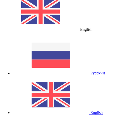
English
Русский
English