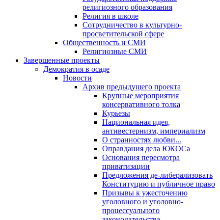
религиозного образования
Религия в школе
Сотрудничество в культурно-
просветительской сфере
Общественность и СМИ
Религиозные СМИ
Завершенные проекты
Демократия в осаде
Новости
Архив предыдущего проекта
Крупные мероприятия
консервативного толка
Курьезы
Национальная идея,
антивестернизм, империализм
О странностях любви...
Оправдания дела ЮКОСа
Основания пересмотра
приватизации
Предложения де-либерализовать
Конституцию и публичное право
Призывы к ужесточению
уголовного и уголовно-
процессуального
законодательства