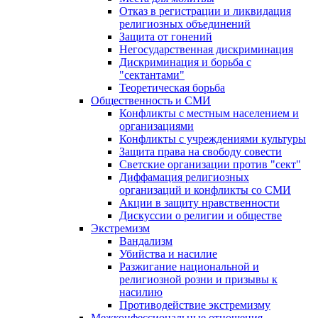
Отказ в регистрации и ликвидация
религиозных объединений
Защита от гонений
Негосударственная дискриминация
Дискриминация и борьба с
"сектантами"
Теоретическая борьба
Общественность и СМИ
Конфликты с местным населением и
организациями
Конфликты с учреждениями культуры
Защита права на свободу совести
Светские организации против "сект"
Диффамация религиозных
организаций и конфликты со СМИ
Акции в защиту нравственности
Дискуссии о религии и обществе
Экстремизм
Вандализм
Убийства и насилие
Разжигание национальной и
религиозной розни и призывы к
насилию
Противодействие экстремизму
Межконфессиональные отношения