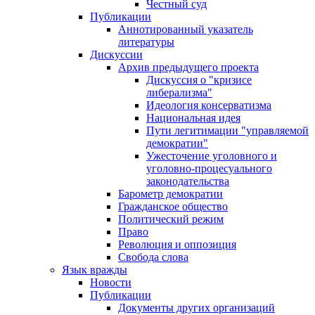
Честный суд
Публикации
Аннотированный указатель
литературы
Дискуссии
Архив предыдущего проекта
Дискуссия о "кризисе
либерализма"
Идеология консерватизма
Национальная идея
Пути легитимации "управляемой
демократии"
Ужесточение уголовного и
уголовно-процесуального
законодательства
Барометр демократии
Гражданское общество
Политический режим
Право
Революция и оппозиция
Свобода слова
Язык вражды
Новости
Публикации
Документы других организаций