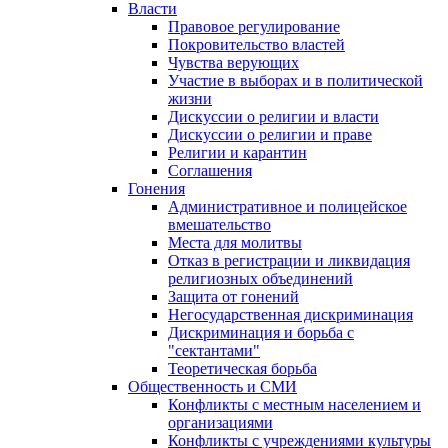
Власти
Правовое регулирование
Покровительство властей
Чувства верующих
Участие в выборах и в политической
жизни
Дискуссии о религии и власти
Дискуссии о религии и праве
Религии и карантин
Соглашения
Гонения
Административное и полицейское
вмешательство
Места для молитвы
Отказ в регистрации и ликвидация
религиозных объединений
Защита от гонений
Негосударственная дискриминация
Дискриминация и борьба с
"сектантами"
Теоретическая борьба
Общественность и СМИ
Конфликты с местным населением и
организациями
Конфликты с учреждениями культуры