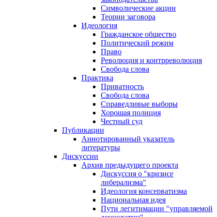
Символические акции
Теории заговора
Идеология
Гражданское общество
Политический режим
Право
Революция и контрреволюция
Свобода слова
Практика
Приватность
Свобода слова
Справедливые выборы
Хорошая полиция
Честный суд
Публикации
Аннотированный указатель
литературы
Дискуссии
Архив предыдущего проекта
Дискуссия о "кризисе
либерализма"
Идеология консерватизма
Национальная идея
Пути легитимации "управляемой