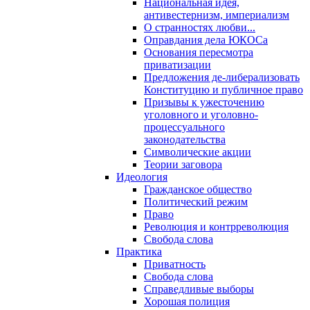
Национальная идея,
антивестернизм, империализм
О странностях любви...
Оправдания дела ЮКОСа
Основания пересмотра
приватизации
Предложения де-либерализовать
Конституцию и публичное право
Призывы к ужесточению
уголовного и уголовно-
процессуального
законодательства
Символические акции
Теории заговора
Идеология
Гражданское общество
Политический режим
Право
Революция и контрреволюция
Свобода слова
Практика
Приватность
Свобода слова
Справедливые выборы
Хорошая полиция