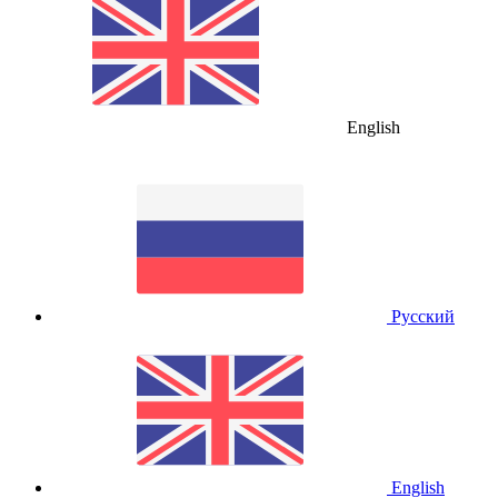
English
Русский
English