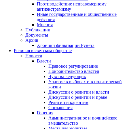
Противодействие неправомерному
антиэкстремизму
Иные государственные и общественные
действия
Мнения
Публикации
Документы
Архив
Хроники фильтрации Рунета
Религия в светском обществе
Новости
Власти
Правовое регулирование
Покровительство властей
Чувства верующих
Участие в выборах и в политической
жизни
Дискуссии о религии и власти
Дискуссии о религии и праве
Религии и карантин
Соглашения
Гонения
Административное и полицейское
вмешательство
Места для молитвы