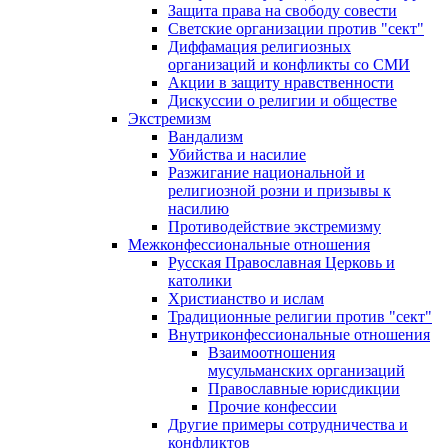
Защита права на свободу совести
Светские организации против "сект"
Диффамация религиозных
организаций и конфликты со СМИ
Акции в защиту нравственности
Дискуссии о религии и обществе
Экстремизм
Вандализм
Убийства и насилие
Разжигание национальной и
религиозной розни и призывы к
насилию
Противодействие экстремизму
Межконфессиональные отношения
Русская Православная Церковь и
католики
Христианство и ислам
Традиционные религии против "сект"
Внутриконфессиональные отношения
Взаимоотношения
мусульманских организаций
Православные юрисдикции
Прочие конфессии
Другие примеры сотрудничества и
конфликтов