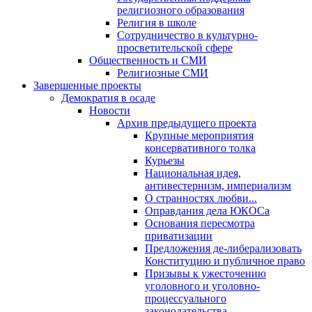
религиозного образования
Религия в школе
Сотрудничество в культурно-
просветительской сфере
Общественность и СМИ
Религиозные СМИ
Завершенные проекты
Демократия в осаде
Новости
Архив предыдущего проекта
Крупные мероприятия
консервативного толка
Курьезы
Национальная идея,
антивестернизм, империализм
О странностях любви...
Оправдания дела ЮКОСа
Основания пересмотра
приватизации
Предложения де-либерализовать
Конституцию и публичное право
Призывы к ужесточению
уголовного и уголовно-
процессуального
законодательства