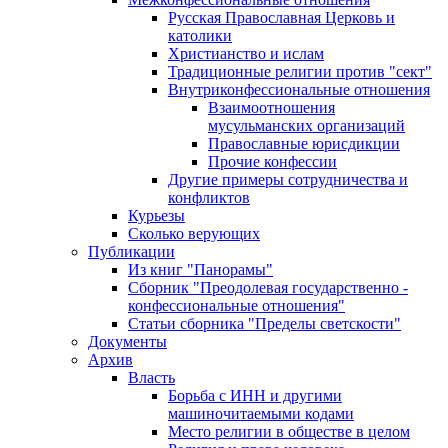
Русская Православная Церковь и
католики
Христианство и ислам
Традиционные религии против "сект"
Внутриконфессиональные отношения
Взаимоотношения
мусульманских организаций
Православные юрисдикции
Прочие конфессии
Другие примеры сотрудничества и
конфликтов
Курьезы
Сколько верующих
Публикации
Из книг "Панорамы"
Сборник "Преодолевая государственно -
конфессиональные отношения"
Статьи сборника "Пределы светскости"
Документы
Архив
Власть
Борьба с ИНН и другими
машиночитаемыми кодами
Место религии в обществе в целом