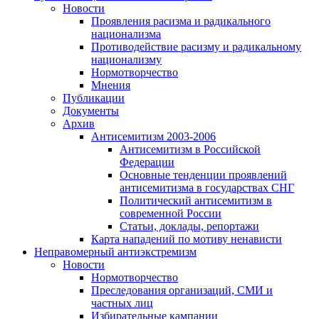
Новости
Проявления расизма и радикального
национализма
Противодействие расизму и радикальному
национализму
Нормотворчество
Мнения
Публикации
Документы
Архив
Антисемитизм 2003-2006
Антисемитизм в Российской
Федерации
Основные тенденции проявлений
антисемитизма в государствах СНГ
Политический антисемитизм в
современной России
Статьи, доклады, репортажи
Карта нападений по мотиву ненависти
Неправомерный антиэкстремизм
Новости
Нормотворчество
Преследования организаций, СМИ и
частных лиц
Избирательные кампании