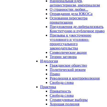
Национальная идея,
антивестернизм, империализм
О странностях любви...
Оправдания дела ЮКОСа
Основания пересмотра
приватизации
Предложения де-либерализовать
Конституцию и публичное право
Призывы к ужесточению
уголовного и уголовно-
процессуального
законодательства
Символические акции
Теории заговора
Идеология
Гражданское общество
Политический режим
Право
Революция и контрреволюция
Свобода слова
Практика
Приватность
Свобода слова
Справедливые выборы
Хорошая полиция