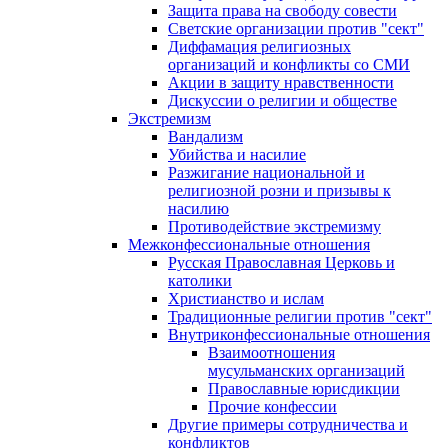
Защита права на свободу совести
Светские организации против "сект"
Диффамация религиозных
организаций и конфликты со СМИ
Акции в защиту нравственности
Дискуссии о религии и обществе
Экстремизм
Вандализм
Убийства и насилие
Разжигание национальной и
религиозной розни и призывы к
насилию
Противодействие экстремизму
Межконфессиональные отношения
Русская Православная Церковь и
католики
Христианство и ислам
Традиционные религии против "сект"
Внутриконфессиональные отношения
Взаимоотношения
мусульманских организаций
Православные юрисдикции
Прочие конфессии
Другие примеры сотрудничества и
конфликтов