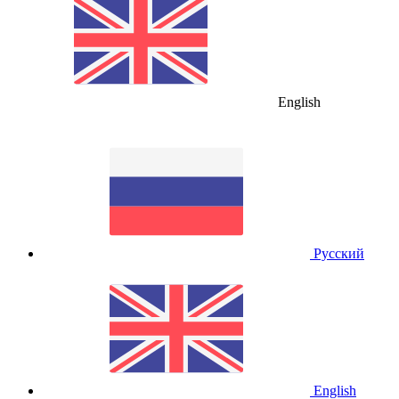
English
Русский
English