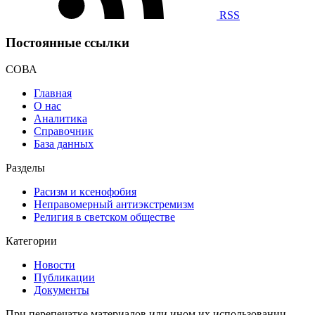
RSS
Постоянные ссылки
СОВА
Главная
О нас
Аналитика
Справочник
База данных
Разделы
Расизм и ксенофобия
Неправомерный антиэкстремизм
Религия в светском обществе
Категории
Новости
Публикации
Документы
При перепечатке материалов или ином их использовании