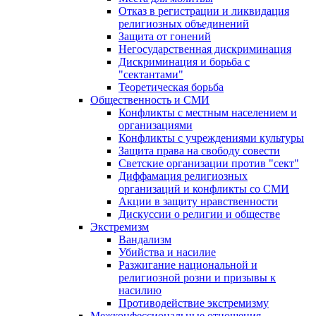
Отказ в регистрации и ликвидация
религиозных объединений
Защита от гонений
Негосударственная дискриминация
Дискриминация и борьба с
"сектантами"
Теоретическая борьба
Общественность и СМИ
Конфликты с местным населением и
организациями
Конфликты с учреждениями культуры
Защита права на свободу совести
Светские организации против "сект"
Диффамация религиозных
организаций и конфликты со СМИ
Акции в защиту нравственности
Дискуссии о религии и обществе
Экстремизм
Вандализм
Убийства и насилие
Разжигание национальной и
религиозной розни и призывы к
насилию
Противодействие экстремизму
Межконфессиональные отношения