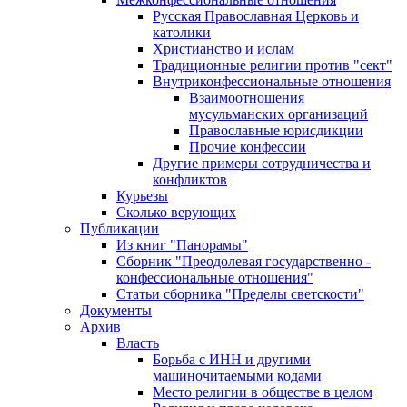
Русская Православная Церковь и
католики
Христианство и ислам
Традиционные религии против "сект"
Внутриконфессиональные отношения
Взаимоотношения
мусульманских организаций
Православные юрисдикции
Прочие конфессии
Другие примеры сотрудничества и
конфликтов
Курьезы
Сколько верующих
Публикации
Из книг "Панорамы"
Сборник "Преодолевая государственно -
конфессиональные отношения"
Статьи сборника "Пределы светскости"
Документы
Архив
Власть
Борьба с ИНН и другими
машиночитаемыми кодами
Место религии в обществе в целом