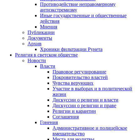
Противодействие неправомерному
антиэкстремизму
Иные государственные и общественные
действия
Мнения
Публикации
Документы
Архив
Хроники фильтрации Рунета
Религия в светском обществе
Новости
Власти
Правовое регулирование
Покровительство властей
Чувства верующих
Участие в выборах и в политической
жизни
Дискуссии о религии и власти
Дискуссии о религии и праве
Религии и карантин
Соглашения
Гонения
Административное и полицейское
вмешательство
Места для молитвы