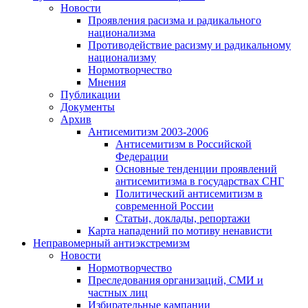
Новости
Проявления расизма и радикального
национализма
Противодействие расизму и радикальному
национализму
Нормотворчество
Мнения
Публикации
Документы
Архив
Антисемитизм 2003-2006
Антисемитизм в Российской
Федерации
Основные тенденции проявлений
антисемитизма в государствах СНГ
Политический антисемитизм в
современной России
Статьи, доклады, репортажи
Карта нападений по мотиву ненависти
Неправомерный антиэкстремизм
Новости
Нормотворчество
Преследования организаций, СМИ и
частных лиц
Избирательные кампании