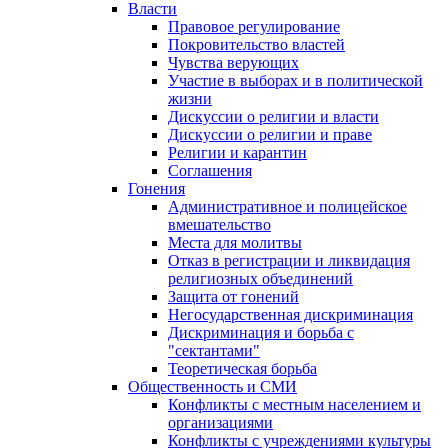
Власти
Правовое регулирование
Покровительство властей
Чувства верующих
Участие в выборах и в политической
жизни
Дискуссии о религии и власти
Дискуссии о религии и праве
Религии и карантин
Соглашения
Гонения
Административное и полицейское
вмешательство
Места для молитвы
Отказ в регистрации и ликвидация
религиозных объединений
Защита от гонений
Негосударственная дискриминация
Дискриминация и борьба с
"сектантами"
Теоретическая борьба
Общественность и СМИ
Конфликты с местным населением и
организациями
Конфликты с учреждениями культуры