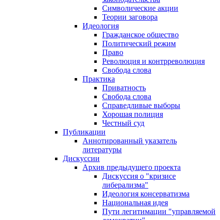
Символические акции
Теории заговора
Идеология
Гражданское общество
Политический режим
Право
Революция и контрреволюция
Свобода слова
Практика
Приватность
Свобода слова
Справедливые выборы
Хорошая полиция
Честный суд
Публикации
Аннотированный указатель
литературы
Дискуссии
Архив предыдущего проекта
Дискуссия о "кризисе
либерализма"
Идеология консерватизма
Национальная идея
Пути легитимации "управляемой