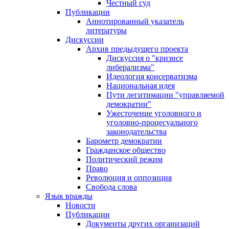
Честный суд
Публикации
Аннотированный указатель
литературы
Дискуссии
Архив предыдущего проекта
Дискуссия о "кризисе
либерализма"
Идеология консерватизма
Национальная идея
Пути легитимации "управляемой
демократии"
Ужесточение уголовного и
уголовно-процесуального
законодательства
Барометр демократии
Гражданское общество
Политический режим
Право
Революция и оппозиция
Свобода слова
Язык вражды
Новости
Публикации
Документы других организаций