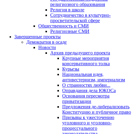
религиозного образования
Религия в школе
Сотрудничество в культурно-
просветительской сфере
Общественность и СМИ
Религиозные СМИ
Завершенные проекты
Демократия в осаде
Новости
Архив предыдущего проекта
Крупные мероприятия
консервативного толка
Курьезы
Национальная идея,
антивестернизм, империализм
О странностях любви...
Оправдания дела ЮКОСа
Основания пересмотра
приватизации
Предложения де-либерализовать
Конституцию и публичное право
Призывы к ужесточению
уголовного и уголовно-
процессуального
законодательства