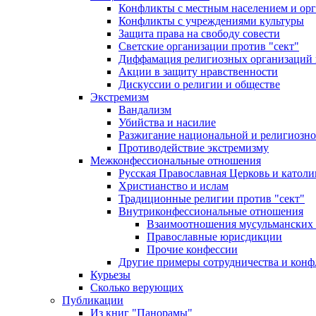
Конфликты с местным населением и ор
Конфликты с учреждениями культуры
Защита права на свободу совести
Светские организации против "сект"
Диффамация религиозных организаций
Акции в защиту нравственности
Дискуссии о религии и обществе
Экстремизм
Вандализм
Убийства и насилие
Разжигание национальной и религиозно
Противодействие экстремизму
Межконфессиональные отношения
Русская Православная Церковь и католи
Христианство и ислам
Традиционные религии против "сект"
Внутриконфессиональные отношения
Взаимоотношения мусульманских 
Православные юрисдикции
Прочие конфессии
Другие примеры сотрудничества и конф
Курьезы
Сколько верующих
Публикации
Из книг "Панорамы"