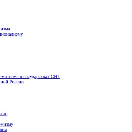
лизма
ционализму
емитизма в государствах СНГ
нной России
 лиц
емизму
вия