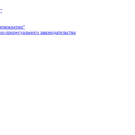
а"
демократии"
но-процесуального законодательства