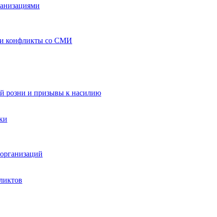
ганизациями
 и конфликты со СМИ
й розни и призывы к насилию
ки
организаций
ликтов