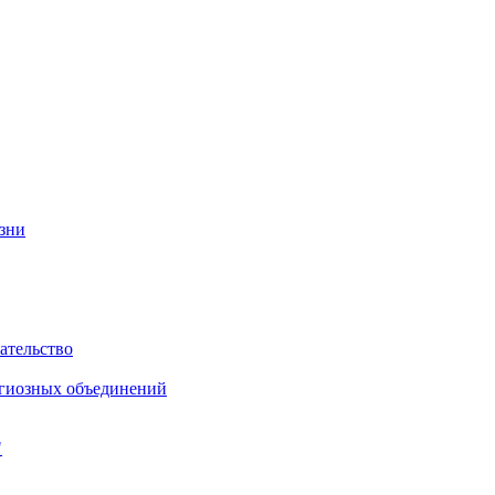
изни
ательство
игиозных объединений
"