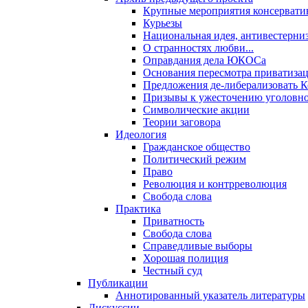
Крупные мероприятия консервати
Курьезы
Национальная идея, антивестерни
О странностях любви...
Оправдания дела ЮКОСа
Основания пересмотра приватиза
Предложения де-либерализовать 
Призывы к ужесточению уголовног
Символические акции
Теории заговора
Идеология
Гражданское общество
Политический режим
Право
Революция и контрреволюция
Свобода слова
Практика
Приватность
Свобода слова
Справедливые выборы
Хорошая полиция
Честный суд
Публикации
Аннотированный указатель литературы
Дискуссии