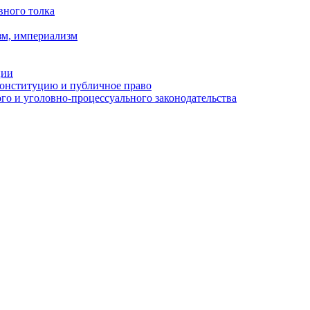
вного толка
зм, империализм
ции
Конституцию и публичное право
о и уголовно-процессуального законодательства