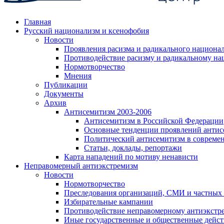
Главная
Русский национализм и ксенофобия
Новости
Проявления расизма и радикального национа
Противодействие расизму и радикальному на
Нормотворчество
Мнения
Публикации
Документы
Архив
Антисемитизм 2003-2006
Антисемитизм в Российской Федерации
Основные тенденции проявлений антис
Политический антисемитизм в совреме
Статьи, доклады, репортажи
Карта нападений по мотиву ненависти
Неправомерный антиэкстремизм
Новости
Нормотворчество
Преследования организаций, СМИ и частных
Избирательные кампании
Противодействие неправомерному антиэкстр
Иные государственные и общественные дейст