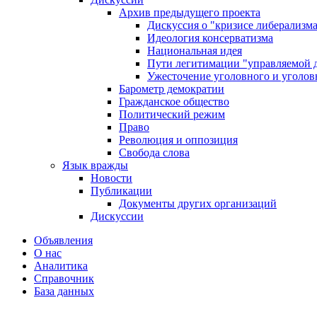
Архив предыдущего проекта
Дискуссия о "кризисе либерализм
Идеология консерватизма
Национальная идея
Пути легитимации "управляемой 
Ужесточение уголовного и уголов
Барометр демократии
Гражданское общество
Политический режим
Право
Революция и оппозиция
Свобода слова
Язык вражды
Новости
Публикации
Документы других организаций
Дискуссии
Объявления
О нас
Аналитика
Справочник
База данных