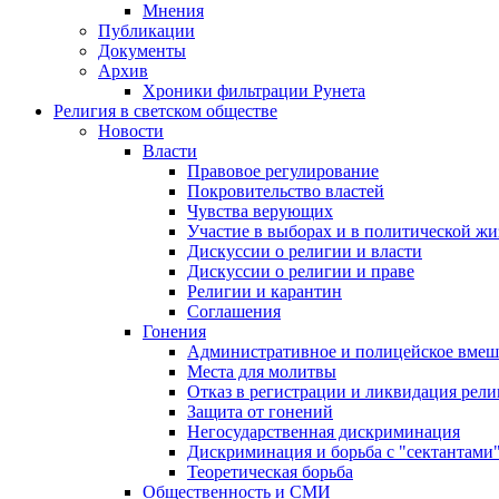
Мнения
Публикации
Документы
Архив
Хроники фильтрации Рунета
Религия в светском обществе
Новости
Власти
Правовое регулирование
Покровительство властей
Чувства верующих
Участие в выборах и в политической ж
Дискуссии о религии и власти
Дискуссии о религии и праве
Религии и карантин
Соглашения
Гонения
Административное и полицейское вмеш
Места для молитвы
Отказ в регистрации и ликвидация рел
Защита от гонений
Негосударственная дискриминация
Дискриминация и борьба с "сектантами
Теоретическая борьба
Общественность и СМИ