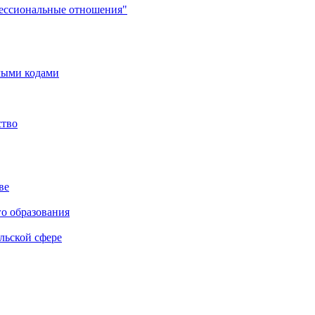
фессиональные отношения"
мыми кодами
ство
ве
го образования
льской сфере